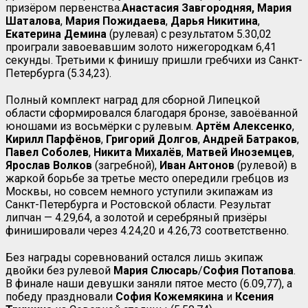
призёром первенства.
Анастасия Завгородняя, Мария
Шаталова
,
Мария Пожидаева
,
Дарья Никитина
,
Екатерина
Демина
(рулевая) с результатом 5.30,02
проиграли завоевавшим золото нижегородкам 6,41
секунды. Третьими к финишу пришли гребчихи из Санкт-
Петербурга (5.34,23).
Полный комплект наград для сборной Липецкой
области сформировался благодаря бронзе, завоёванной
юношами из восьмёрки с рулевым.
Артём Алексенко
,
Кирилл
Парфёнов
,
Григорий
Долгов
,
Андрей Батраков
,
Павел Соболев
,
Никита Михалёв
,
Матвей
Иноземцев
,
Ярослав
Волков
(загребной),
Иван
Антонов
(рулевой) в
жаркой борьбе за третье место опередили гребцов из
Москвы, но совсем немного уступили экипажам из
Санкт-Петербурга и Ростовской области. Результат
липчан — 4.29,64, а золотой и серебряный призёры
финишировали через 4.24,20 и 4.26,73 соответственно.
Без награды соревнований остался лишь экипаж
двойки без рулевой
Мария
Слюсарь
/
София Потапова
.
В финале наши девушки заняли пятое место (6.09,77), а
победу праздновали
София Кожемякина
и
Ксения