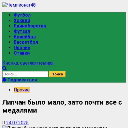
Футбол
Хоккей
Единоборства
Футзал
Волейбол
Баскетбол
Прочие
Ставки
Кнопка: светлая/темная
Подписаться
Прочие
Липчан было мало, зато почти все с
медалями
24.07.2025