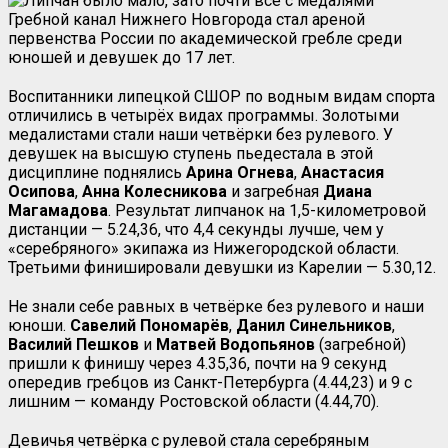
Гребной канал Нижнего Новгорода стал ареной
первенства России по академической гребле среди
юношей и девушек до 17 лет.
Воспитанники липецкой СШОР по водным видам спорта
отличились в четырёх видах программы. Золотыми
медалистами стали наши четвёрки без рулевого. У
девушек на высшую ступень пьедестала в этой
дисциплине поднялись
Арина Огнева
,
Анастасия
Осипова
,
Анна Колесникова
и загребная
Диана
Магамадова
. Результат липчанок на 1,5-километровой
дистанции — 5.24,36, что 4,4 секунды лучше, чем у
«серебряного» экипажа из Нижегородской области.
Третьими финишировали девушки из Карелии — 5.30,12.
Не знали себе равных в четвёрке без рулевого и наши
юноши.
Савелий Пономарёв
,
Данил Синельников
,
Василий Пешков
и
Матвей Водопьянов
(загребной)
пришли к финишу через 4.35,36, почти на 9 секунд
опередив гребцов из Санкт-Петербурга (4.44,23) и 9 с
лишним — команду Ростовской области (4.44,70).
Девичья четвёрка с рулевой стала серебряным