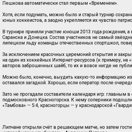
Пешкова автоматически стал первым «Временем».
Хотя, если подумать, можно было и старый турнир сохран
юных хоккеистов, а заодно укрепляется их чувство патри
В турнире приняли участие юноши 2013 года рождения, а
Саранска и Донецка. Состав участников не самый звёздный
липецком льду команды отечественных спортшкол, повер
За исключением красочных церемоний открытия и закрыт
на один из хоккейных Интернет-ресурсов (к примеру, на 
авторов заброшенных шайб, то их и вовсе нигде не публи
Можно было, конечно, выудить какую-то информацию из в
оставался загадкой. Хорошо, если оператор после очеред
Зато не прогадали составители календаря игр: главным 
подмосковного Красногорска. К нему соперники подошли,
«Тамбова» — 5:4, красногорцы — у краснодарской «Гвардии
Липчане открыли счёт в решающем матче, но затем гост