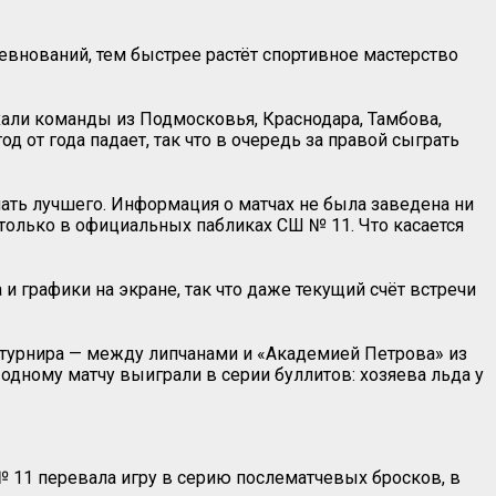
евнований, тем быстрее растёт спортивное мастерство
хали команды из Подмосковья, Краснодара, Тамбова,
д от года падает, так что в очередь за правой сыграть
ать лучшего. Информация о матчах не была заведена ни
 только в официальных пабликах СШ № 11. Что касается
 графики на экране, так что даже текущий счёт встречи
 турнира — между липчанами и «Академией Петрова» из
одному матчу выиграли в серии буллитов: хозяева льда у
№ 11 перевала игру в серию послематчевых бросков, в