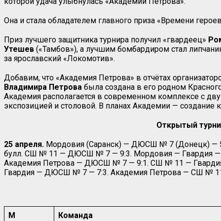
которой удача улыбнулась «Академии Петрова».
Она и стала обладателем главного приза «Времени геро
Приз лучшего защитника турнира получил «гвардеец»
Ро
Утешев
(«Тамбов»), а лучшим бомбардиром стал липчан
за ярославский «Локомотив».
Добавим, что «Академия Петрова» в отчётах организатор
Владимира
Петрова
была создана в его родном Красного
Академия располагается в современном комплексе с дву
экспозицией и столовой. В планах Академии — создание
Открытый турни
25 апреля.
Мордовия (Саранск) — ДЮСШ № 7 (Донецк) — 5:7
булл. СШ № 11 — ДЮСШ № 7 — 9:3. Мордовия — Гвардия — 
Академия Петрова — ДЮСШ № 7 — 9:1. СШ № 11 — Гвардия
Гвардия — ДЮСШ № 7 — 7:3. Академия Петрова — СШ № 11 
М
Команда