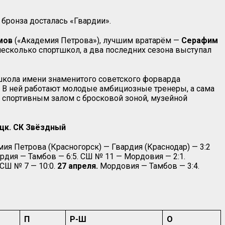
 бронза досталась «Гвардии».
мов
(«Академия Петрова»), лучшим вратарём —
Серафим
 несколько спортшкол, а два последних сезона выступал
я школа имени знаменитого советского форварда
д. В ней работают молодые амбициозные тренеры, а сама
 спортивным залом с бросковой зоной, музейной
цк. СК Звёздный
ия Петрова (Красногорск) — Гвардия (Краснодар) — 3:2
рдия — Тамбов — 6:5. СШ № 11 — Мордовия — 2:1.
СШ № 7 — 10:0.
27 апреля.
Мордовия — Тамбов — 3:4.
П
Р-Ш
О