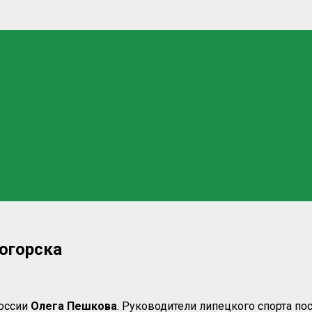
ногорска
России
Олега Пешкова
. Руководители липецкого спорта пос