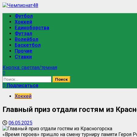
Футбол
Хоккей
Единоборства
Футзал
Волейбол
Баскетбол
Прочие
Ставки
Кнопка: светлая/темная
Подписаться
Хоккей
Главный приз отдали гостям из Крас
06.05.2025
«Время героев» пришло на смену турниру памяти Героя 