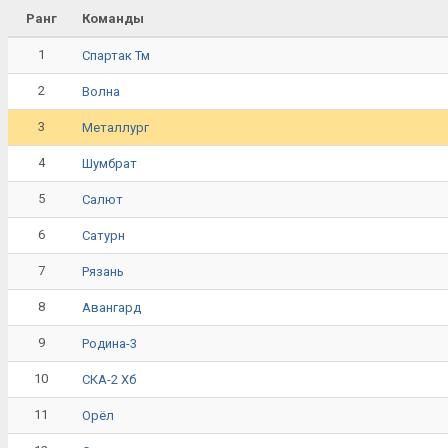
Ранг
Команды
1
Спартак Тм
2
Волна
3
Металлург
4
Шумбрат
5
Салют
6
Сатурн
7
Рязань
8
Авангард
9
Родина-3
10
СКА-2 Хб
11
Орёл