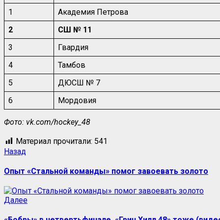
1
Академия Петрова
2
СШ № 11
3
Гвардия
4
Тамбов
5
ДЮСШ № 7
6
Мордовия
Фото: vk.com/hockey_48
Материал прочитали:
541
Назад
Опыт «Стальной команды» помог завоевать золото
Далее
«Бобры» в четвертьфинале, «Грин Хилл 48» тоже (виде