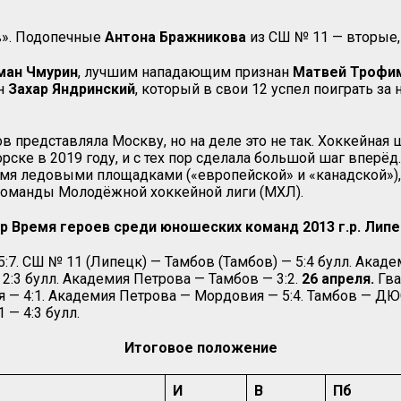
ев». Подопечные
Антона Бражникова
из СШ № 11 — вторые,
ман Чмурин
, лучшим нападающим признан
Матвей Трофи
ин
Захар Яндринский
, который в свои 12 успел поиграть за
ов представляла Москву, но на деле это не так. Хоккейна
рске в 2019 году, и с тех пор сделала большой шаг вперё
мя ледовыми площадками («европейской» и «канадской»),
 команды Молодёжной хоккейной лиги (МХЛ).
р Время героев среди юношеских команд 2013 г.р. Липе
. СШ № 11 (Липецк) — Тамбов (Тамбов) — 5:4 булл. Академ
2:3 булл. Академия Петрова — Тамбов — 3:2.
26 апреля.
Гва
 — 4:1. Академия Петрова — Мордовия — 5:4. Тамбов — ДЮ
— 4:3 булл.
Итоговое положение
И
В
Пб