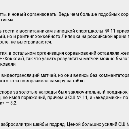
ить, и новый организовать. Ведь чем больше подобных сор
отизма.
 в гости к воспитанникам липецкой спортшколы № 11 прие
, но и рейтинг хоккейного Липецка на российской арене го
ьте, не выстраиваются.
ия, в остальном организация соревнований оставляла жел
«Р-Хоккей»), так что узнать результаты матчей можно было
ковали.
идеотрансляций матчей, но они велись без комментатора и
ного гола поворачивал камеру на табло…
в споре за золотые награды был заключительный поединок
 не имея поражений, причём и СШ № 11, и «академики» по 
» — 3:2.
и забросили три шайбы подряд. Ценой больших усилий СШ 