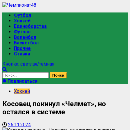
Футбол
Хоккей
Единоборства
Футзал
Волейбол
Баскетбол
Прочие
Ставки
Кнопка: светлая/темная
Подписаться
Хоккей
Косовец покинул «Челмет», но
остался в системе
26.11.2024