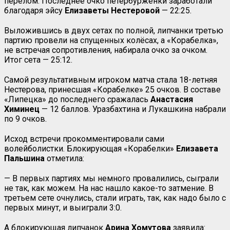
перелом. Последнее очко петербурженки заработали
благодаря эйсу
Елизаветы Нестеровой
— 22:25.
Выложившись в двух сетах по полной, липчанки третью
партию провели на спущенных колёсах, а «Корабелка»,
не встречая сопротивления, набирала очко за очком.
Итог сета — 25:12.
Самой результативным игроком матча стала 18-летняя
Нестерова, принесшая «Корабелке» 25 очков. В составе
«Липецка» до последнего сражалась
Анастасия
Химинец
— 12 баллов. Уразбахтина и Лукашкина набрали
по 9 очков.
Исход встречи прокомментировали сами
волейболистки. Блокирующая «Корабелки»
Елизавета
Пальшина
отметила:
— В первых партиях мы немного провалились, сыграли
не так, как можем. На нас нашло какое-то затмение. В
третьем сете очнулись, стали играть, так, как надо было с
первых минут, и выиграли 3:0.
А блокирующая липчанок
Арина Хомутова
заявила: