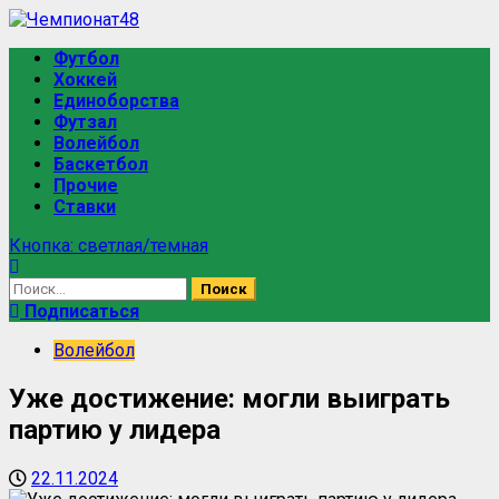
Футбол
Хоккей
Единоборства
Футзал
Волейбол
Баскетбол
Прочие
Ставки
Кнопка: светлая/темная
Подписаться
Волейбол
Уже достижение: могли выиграть
партию у лидера
22.11.2024