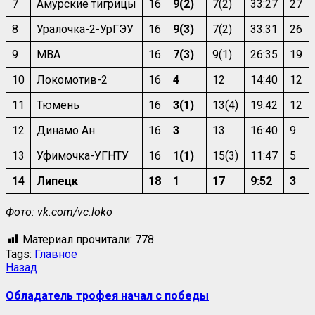
7
Амурские тигрицы
16
9(2)
7(2)
33:27
27
8
Уралочка-2-УрГЭУ
16
9(3)
7(2)
33:31
26
9
МВА
16
7(3)
9(1)
26:35
19
10
Локомотив-2
16
4
12
14:40
12
11
Тюмень
16
3(1)
13(4)
19:42
12
12
Динамо Ан
16
3
13
16:40
9
13
Уфимочка-УГНТУ
16
1(1)
15(3)
11:47
5
14
Липецк
18
1
17
9:52
3
Фото: vk.com/vc.loko
Материал прочитали:
778
Tags:
Главное
Назад
Обладатель трофея начал с победы