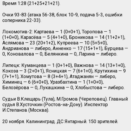
Время 1:28 (21+25+21+21).
Очки 93-83 (атака 56-38, блок 10-9, подача 5-3, ошибки
соперника 22-33).
Локомотив-2: Картаева — 1 (0+0+1), Торопова — 1
(1+0+0), Карасёва — 5 (4+1+0), Броникова — 14 (11+2+1),
Аслямова — 23 (20+1+2), Купреева — 10 (5+5+0),
Андрианова — либеро, Анненко — 17 (15+1+1), Бурцева —
0, Коновалова — 0, Белянкина — 0, Ларина — либеро.
Липецк: Куманцева — 1 (0+1+0), Важнова — 14 (13+1+0),
Кокоза — 3 (2+0+1), Ясницкая — 7 (6+1+0), Крутихина — 9
(7+1+1), Хомутова — 8 (3+4+1), Атаджанян — либеро,
Химинец — 6 (6+0+0), Уразбахтина — 1 (1+0+0),
Белозёрова — 0, Лукашкина — 0, Хлобыстова — либеро.
Судьи В.Клещарь (Тула), М.Громов (Череповец). Главный
судья В.Хусточкин (Ростов-на-Дону). Инспектор
И.Степанов (Москва).
20 ноября. Калининград. ДС Янтарный. 150 зрителей.