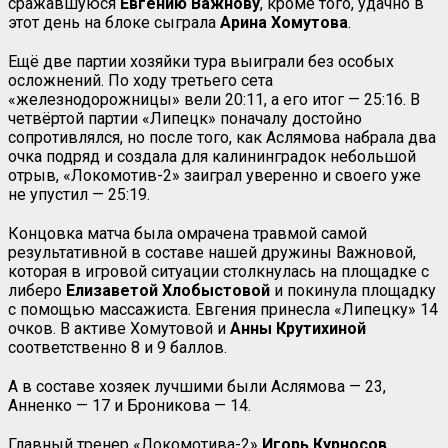
сражавшуюся
Евгению
Важнову
, кроме того, удачно в
этот день на блоке сыграла
Арина Хомутова
.
Ещё две партии хозяйки тура выиграли без особых
осложнений. По ходу третьего сета
«железнодорожницы» вели 20:11, а его итог — 25:16. В
четвёртой партии «Липецк» поначалу достойно
сопротивлялся, но после того, как Аслямова набрала два
очка подряд и создала для калининградок небольшой
отрыв, «Локомотив-2» заиграл уверенно и своего уже
не упустил — 25:19.
Концовка матча была омрачена травмой самой
результативной в составе нашей дружины Важновой,
которая в игровой ситуации столкнулась на площадке с
либеро
Елизаветой Хлобыстовой
и покинула площадку
с помощью массажиста. Евгения принесла «Липецку» 14
очков. В активе Хомутовой и
Анны Крутихиной
соответственно 8 и 9 баллов.
А в составе хозяек лучшими были Аслямова — 23,
Анненко — 17 и Броникова — 14.
Главный тренер «Локомотива-2»
Игорь Курносов