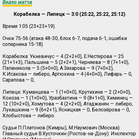
Видео матча
Корабелка — Липецк — 3:0 (25:22, 25:22, 25:12)
Время 1:05 (23+23+19).
Очки 75-56 (атака 48-30, блок 6-7, подача 6-1, ошибки
соперника 15-18).
Корабелка: Укневичус — 4 (2+2+0), Е.Нестерова — 25
(21+1+3), Пальшина — 5 (2+2+1), Черняева — 8 (7+1+0),
Папаникола — 5 (5+0+0), А.Захарова — 9 (7+0+2),
К.Исакова — либеро, Артюхина — 4 (4+0+0), Лифарь — 0,
Сарапова — 0,
Липецк: Куманцева — 1 (1+0+0), Крутихина — 2 (2+0+0),
Кокоза — 1 (1+0+0), Уразбахтина — 9 (8+1+0), Химинец —
12 (10+2+0), Хомутова — 4 (2+2+0), Атаджанян — либеро,
Лукашкина — 9 (6+2+1), Ясницкая — 0, Белозёрова — 0,
Хлобыстова — либеро.
Судьи П.Платонов (Кимры), М.Наумович (Москва).
Главный судья В.Хусточкин (Ростов-на-Дону). Инспектор