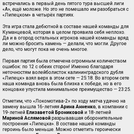
встречались в первый день пятого тура высшей лиги
«А», ещё моложе. Но это не помешало им разобраться с
«Липецком» в четырёх партиях.
Эта игра стала дебютной в составе нашей команды для
Куманцевой, которая в целом проявила себя неплохо.
Да и в огород остальных игроков нашей команды вряд
ли можно бросить камень — делали, что могли. Другое
дело, что могут пока не очень многое.
Первая партия была отмечена огромным количеством
ошибок: по 12 с обеих сторон! Именно благодаря
неточностям волейболисток калининградского дубля
«Липецк» взял верх в этом сете — 25:18. Во втором сете
наша команда вновь была близка к победе, но в его
концовке упустила минимальное преимущество — 23:25.
Отметим, что «Локомотива-2» по ходу матча удачно на
замену вышла 16-летняя
Арина
Анненко
, в компании с
19-летней
Елизаветой Брониковой
и 18-летней
Мариной
Аслямовой
разрывавшая оборонительные
построения «Липецка». В составе нашей команды
героинь было меньше. Можно отметить героически