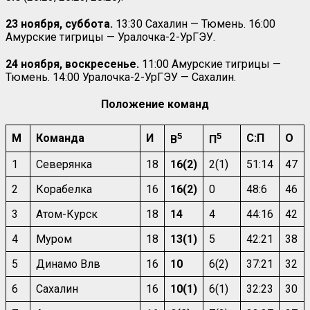
23 ноября, суббота.
13:30 Сахалин — Тюмень. 16:00
Амурские тигрицы — Уралочка-2-УрГЭУ.
24 ноября, воскресенье.
11:00 Амурские тигрицы —
Тюмень. 14:00 Уралочка-2-УрГЭУ — Сахалин.
Положение команд
5
5
М
Команда
И
С:П
О
В
П
1
Северянка
18
16(2)
2(1)
51:14
47
2
Корабелка
16
16(2)
0
48:6
46
3
Атом-Курск
18
14
4
44:16
42
4
Муром
18
13(1)
5
42:21
38
5
Динамо Влв
16
10
6(2)
37:21
32
6
Сахалин
16
10(1)
6(1)
32:23
30