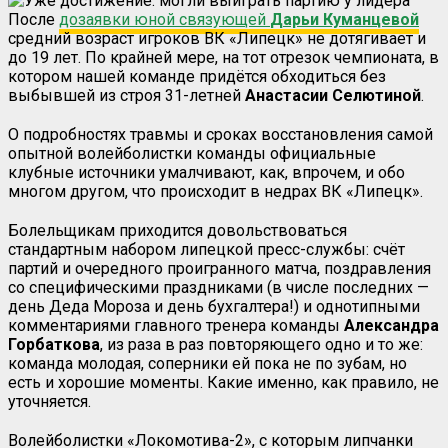
После
дозаявки юной связующей
Дарьи Куманцевой
средний возраст игроков ВК «Липецк» не дотягивает и
до 19 лет. По крайней мере, на тот отрезок чемпионата, в
котором нашей команде придётся обходиться без
выбывшей из строя 31-летней
Анастасии Селютиной
.
О подробностях травмы и сроках восстановления самой
опытной волейболистки команды официальные
клубные источники умалчивают, как, впрочем, и обо
многом другом, что происходит в недрах ВК «Липецк».
Болельщикам приходится довольствоваться
стандартным набором липецкой пресс-службы: счёт
партий и очередного проигранного матча, поздравления
со специфическими праздниками (в числе последних —
день Деда Мороза и день бухгалтера!) и однотипными
комментариями главного тренера команды
Александра
Горбаткова
, из раза в раз повторяющего одно и то же:
команда молодая, соперники ей пока не по зубам, но
есть и хорошие моменты. Какие именно, как правило, не
уточняется.
Волейболистки «Локомотива-2», с которым липчанки