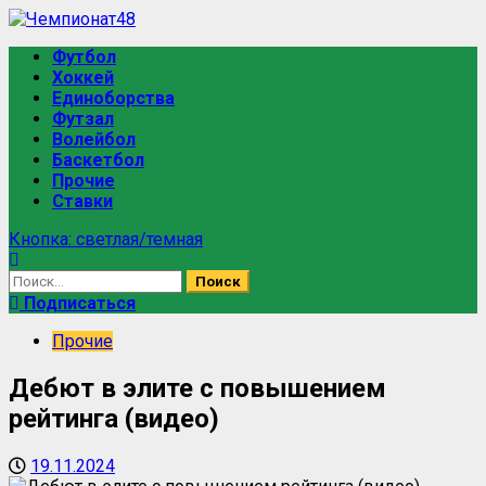
Футбол
Хоккей
Единоборства
Футзал
Волейбол
Баскетбол
Прочие
Ставки
Кнопка: светлая/темная
Подписаться
Прочие
Дебют в элите с повышением
рейтинга (видео)
19.11.2024