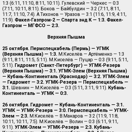
1:3 (6:11, 11:10, 8:11, 10:11). Гулевский — Черкес — 0:3
(7:11, 10:11, 8:11). Боков — Байбулдин — 3:2 (7:11, 8:11,
11:7, 11:10, 7:4). А.Тихонов — Уразов — 3:1 (11:6, 11:9, 4:11,
11:9).
Факел-Газпром-2 — Спарта энд К — 1:3. Факел-
Газпром — МГФСО — 2:3.
Верхняя Пышма
25 октября. Пермспецкабель (Пермь) — УГМК
(Верхняя Пышма) — 1:3.
М.Киселёв — Артёменко — 1:3
(9:11, 8:11, 11:5, 5:11). М.Киселёв — Пуцар — 0:3 (9:11, 5:11,
5:11).
Гидромет (Санкт-Петербург) — УГМК-Резерв
(Верхняя Пышма) — 3:1. УГМК-Элем (Верхняя Пышма)
— Кубань-Континенталь (Краснодар) — 3:2. УГМК-Элем
— Гидромет — 3:2. УГМК-Резерв — Пермспецкабель —
3:1.
Шевнин — М.Киселёв — 0:3 (5:11, 3:11, 9:11).
Кубань-
Континенталь — УГМК — 0:3.
26 октября. Гидромет — Кубань-Континенталь — 3:1.
УГМК — УГМК-Резерв — 3:0. Пермспецкабель — УГМК-
Элем — 2:3.
М.Киселёв — В.Макаров — 3:2 (11:9, 11:8,
10:11, 10:11, 7:5). М.Киселёв — Волин — 0:3 (6:11, 9:11,
9:11).
УГМК-Элем — УГМК-Резерв — 2:3. Кубань-