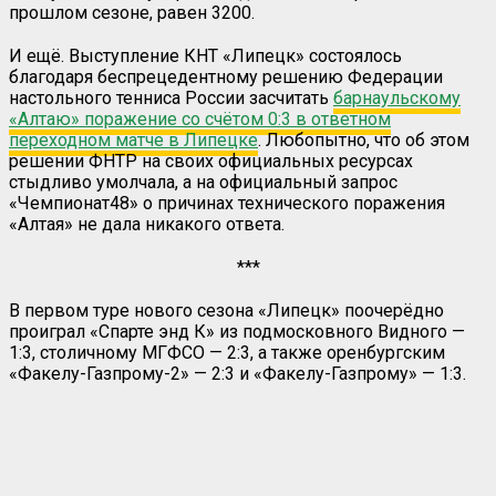
прошлом сезоне, равен 3200.
И ещё. Выступление КНТ «Липецк» состоялось
благодаря беспрецедентному решению Федерации
настольного тенниса России засчитать
барнаульскому
«Алтаю» поражение со счётом 0:3 в ответном
переходном матче в Липецке
. Любопытно, что об этом
решении ФНТР на своих официальных ресурсах
стыдливо умолчала, а на официальный запрос
«Чемпионат48» о причинах технического поражения
«Алтая» не дала никакого ответа.
***
В первом туре нового сезона «Липецк» поочерёдно
проиграл «Спарте энд К» из подмосковного Видного —
1:3, столичному МГФСО — 2:3, а также оренбургским
«Факелу-Газпрому-2» — 2:3 и «Факелу-Газпрому» — 1:3.