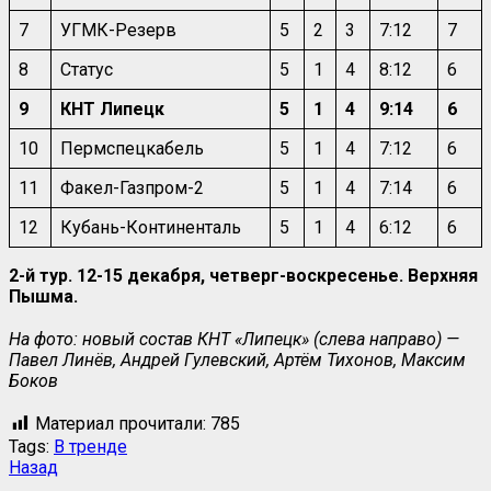
7
УГМК-Резерв
5
2
3
7:12
7
8
Статус
5
1
4
8:12
6
9
КНТ Липецк
5
1
4
9:14
6
10
Пермспецкабель
5
1
4
7:12
6
11
Факел-Газпром-2
5
1
4
7:14
6
12
Кубань-Континенталь
5
1
4
6:12
6
2-й тур. 12-15 декабря, четверг-воскресенье. Верхняя
Пышма.
На фото: новый состав КНТ «Липецк» (слева направо) —
Павел Линёв, Андрей Гулевский, Артём Тихонов, Максим
Боков
Материал прочитали:
785
Tags:
В тренде
Назад