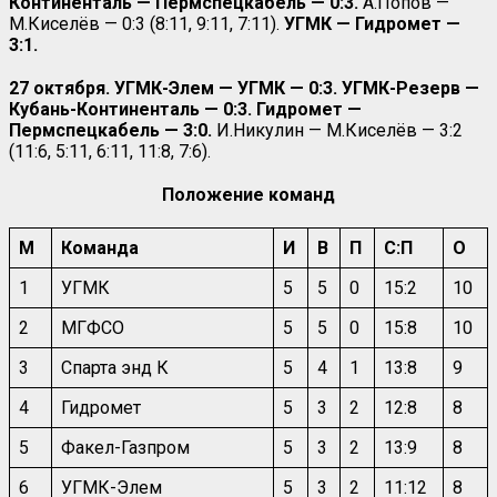
Континенталь — Пермспецкабель — 0:3.
А.Попов —
М.Киселёв — 0:3 (8:11, 9:11, 7:11).
УГМК — Гидромет —
3:1.
27 октября. УГМК-Элем — УГМК — 0:3. УГМК-Резерв —
Кубань-Континенталь — 0:3. Гидромет —
Пермспецкабель — 3:0.
И.Никулин — М.Киселёв — 3:2
(11:6, 5:11, 6:11, 11:8, 7:6).
Положение команд
М
Команда
И
В
П
С:П
О
1
УГМК
5
5
0
15:2
10
2
МГФСО
5
5
0
15:8
10
3
Спарта энд К
5
4
1
13:8
9
4
Гидромет
5
3
2
12:8
8
5
Факел-Газпром
5
3
2
13:9
8
6
УГМК-Элем
5
3
2
11:12
8