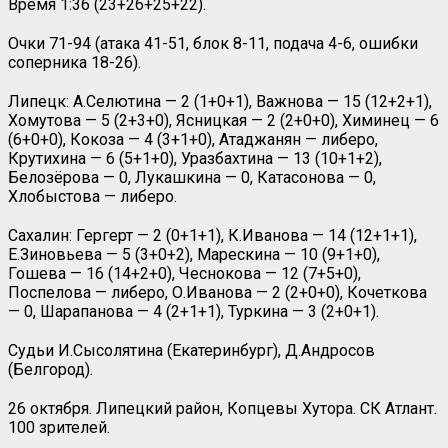
Время 1:36 (23+26+25+22).
Очки 71-94 (атака 41-51, блок 8-11, подача 4-6, ошибки
соперника 18-26).
Липецк: А.Селютина — 2 (1+0+1), Важнова — 15 (12+2+1),
Хомутова — 5 (2+3+0), Ясницкая — 2 (2+0+0), Химинец — 6
(6+0+0), Кокоза — 4 (3+1+0), Атаджанян — либеро,
Крутихина — 6 (5+1+0), Уразбахтина — 13 (10+1+2),
Белозёрова — 0, Лукашкина — 0, Катасонова — 0,
Хлобыстова — либеро.
Сахалин: Гергерт — 2 (0+1+1), К.Иванова — 14 (12+1+1),
Е.Зиновьева — 5 (3+0+2), Марескина — 10 (9+1+0),
Гошева — 16 (14+2+0), Чеснокова — 12 (7+5+0),
Поспелова — либеро, О.Иванова — 2 (2+0+0), Кочеткова
— 0, Шарапанова — 4 (2+1+1), Туркина — 3 (2+0+1).
Судьи И.Сысолятина (Екатеринбург), Д.Андросов
(Белгород).
26 октября. Липецкий район, Копцевы Хутора. СК Атлант.
100 зрителей.