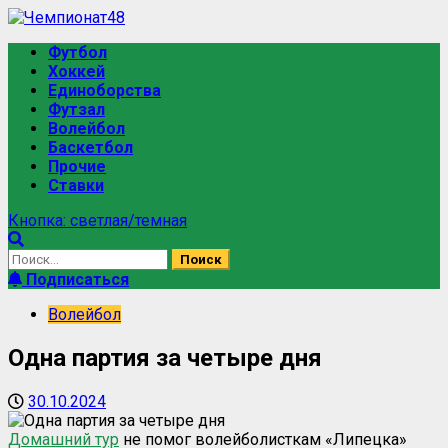
Футбол
Хоккей
Единоборства
Футзал
Волейбол
Баскетбол
Прочие
Ставки
Кнопка: светлая/темная
Подписаться
Волейбол
Одна партия за четыре дня
30.10.2024
Домашний тур
не помог волейболисткам «Липецка»