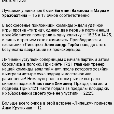
счётом 12:25.
Лучшими у липчанок были
Евгения Важнова
и
Мариам
Уразбахтина
— 15 и 13 очков соответственно.
В воскресенье поклонники команды ждали удачной
игры против «тигриц», однако две первые партии наши
волейболистки проиграли в одну калитку — 15:25 и 14:25,
и лишь в третьем сете оживились. Приободрился и
наставник «Липецка»
Александр Горбатков
, до этого
безучастно взиравший на происходящее.
Липчанки уступали соперницам с начала партии, а затем
бросились в погоню. При счёте 17:21 главный тренер
нашей команды взял тайм-аут, после которого хозяйки
выиграли четыре очка подряд и восстановили
равновесие! Немалую роль в этом рывке сыграла
силовая подача
Анастасии Химинец
. Правда, она же и
подвела. При 21:21 Настя подала за пределы площадки,
и хабаровчанки своего уже не упустили — 22:25.
Больше всего очков в этой встрече «Липецку» принесла
Анна Крутихина — 12.