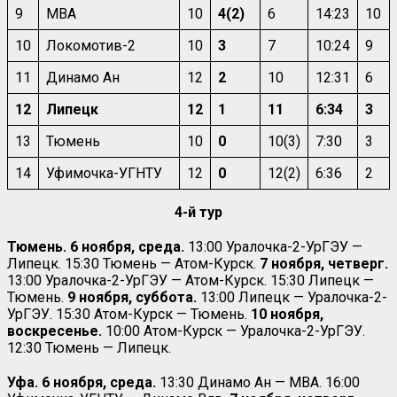
9
МВА
10
4(2)
6
14:23
10
10
Локомотив-2
10
3
7
10:24
9
11
Динамо Ан
12
2
10
12:31
6
12
Липецк
12
1
11
6:34
3
13
Тюмень
10
0
10(3)
7:30
3
14
Уфимочка-УГНТУ
12
0
12(2)
6:36
2
4-й тур
Тюмень. 6 ноября, среда.
13:00 Уралочка-2-УрГЭУ —
Липецк. 15:30 Тюмень — Атом-Курск.
7 ноября, четверг.
13:00 Уралочка-2-УрГЭУ — Атом-Курск. 15:30 Липецк —
Тюмень.
9 ноября, суббота.
13:00 Липецк — Уралочка-2-
УрГЭУ. 15:30 Атом-Курск — Тюмень.
10 ноября,
воскресенье.
10:00 Атом-Курск — Уралочка-2-УрГЭУ.
12:30 Тюмень — Липецк.
Уфа. 6 ноября, среда.
13:30 Динамо Ан — МВА. 16:00