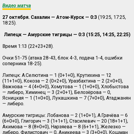
Видео матча
27 октября. Сахалин — Атом-Курск — 0:3
(19:25, 17:25,
18:25).
Липецк — Амурские тигрицы — 0:3 (15:25, 14:25, 22:25)
Время 1:13 (22+23+28).
Очки 51-75 (атака 28-43, блок 4-3, подача 1-4, ошибки
соперника 18-25).
Липецк: А.Селютина — 1 (0+1+0), Крутихина — 12
(11+1+0), Кокоза — 2 (0+2+0), Уразбахтина — 2 (2+0+0),
Важнова — 4 (4+0+0), Хомутова — 1 (1+0+0), Хлобыстова
— либеро, Химинец — 3 (2+0+1), Белозёрова — 0,
Ясницкая — 1 (1+0+0), Лукашкина — 7 (7+0+0), Атаджанян
— либеро.
Амурские тигрицы: Лобанова — 2 (1+0+1), А.Грачёва — 6
(6+0+0), Глигорич — 3 (1+1+1), Стасилевич — 20 (18+1+1),
Акимова — 8 (8+0+0), Нарзяева — 8 (6+1+1), Железко —
либеро, Филистович — 0, Аникеева — 3 (3+0+0), Кошман