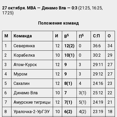
27 октября. МВА — Динамо Влв — 0:3
(21:25, 16:25,
17:25)
Положение команд
5
5
М
Команда
И
С:П
О
В
П
1
Северянка
12
12(2)
0
36:6
34
2
Корабелка
10
10(1)
0
30:2
29
3
Атом-Курск
12
9
3
29:11
27
4
Муром
12
9
3
29:12
27
5
Сахалин
12
8(1)
4
24:16
23
6
Динамо Влв
10
7
3(1)
25:12
22
7
Амурские тигрицы
12
7(1)
5(1)
24:19
21
8
Уралочка-2-УрГЭУ
10
6(2)
4(2)
23:19
18