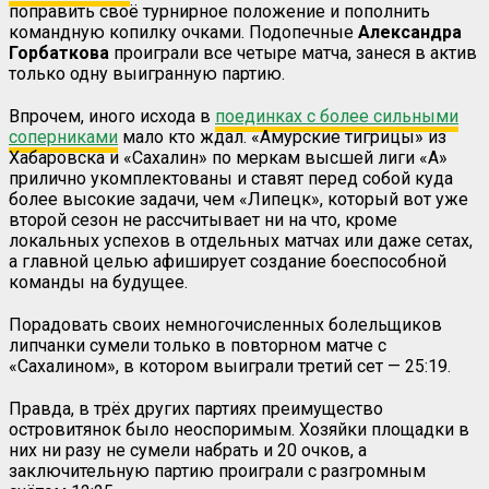
поправить своё турнирное положение и пополнить
командную копилку очками. Подопечные
Александра
Горбаткова
проиграли все четыре матча, занеся в актив
только одну выигранную партию.
Впрочем, иного исхода в
поединках с более сильными
соперниками
мало кто ждал. «Амурские тигрицы» из
Хабаровска и «Сахалин» по меркам высшей лиги «А»
прилично укомплектованы и ставят перед собой куда
более высокие задачи, чем «Липецк», который вот уже
второй сезон не рассчитывает ни на что, кроме
локальных успехов в отдельных матчах или даже сетах,
а главной целью афиширует создание боеспособной
команды на будущее.
Порадовать своих немногочисленных болельщиков
липчанки сумели только в повторном матче с
«Сахалином», в котором выиграли третий сет — 25:19.
Правда, в трёх других партиях преимущество
островитянок было неоспоримым. Хозяйки площадки в
них ни разу не сумели набрать и 20 очков, а
заключительную партию проиграли с разгромным