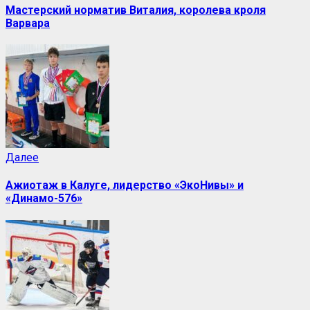
Мастерский норматив Виталия, королева кроля
Варвара
Далее
Ажиотаж в Калуге, лидерство «ЭкоНивы» и
«Динамо-576»