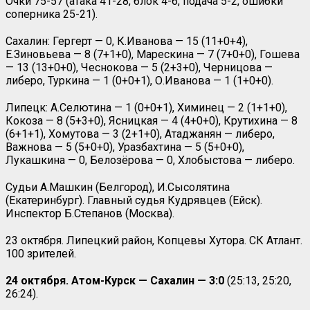
Очки 75-57 (атака 41-28, блок 4-6, подача 5-2, ошибки
соперника 25-21).
Сахалин: Гергерт — 0, К.Иванова — 15 (11+0+4),
Е.Зиновьева — 8 (7+1+0), Марескина — 7 (7+0+0), Гошева
— 13 (13+0+0), Чеснокова — 5 (2+3+0), Черницова —
либеро, Туркина — 1 (0+0+1), О.Иванова — 1 (1+0+0).
Липецк: А.Селютина — 1 (0+0+1), Химинец — 2 (1+1+0),
Кокоза — 8 (5+3+0), Ясницкая — 4 (4+0+0), Крутихина — 8
(6+1+1), Хомутова — 3 (2+1+0), Атаджанян — либеро,
Важнова — 5 (5+0+0), Уразбахтина — 5 (5+0+0),
Лукашкина — 0, Белозёрова — 0, Хлобыстова — либеро.
Судьи А.Машкин (Белгород), И.Сысолятина
(Екатеринбург). Главный судья Кудрявцев (Ейск).
Инспектор Б.Степанов (Москва).
23 октября. Липецкий район, Копцевы Хутора. СК Атлант.
100 зрителей.
24 октября. Атом-Курск — Сахалин — 3:0
(25:13, 25:20,
26:24).