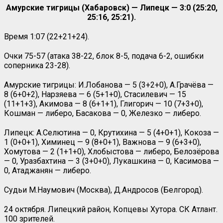
Амурские тигрицы (Хабаровск) — Липецк — 3:0 (25:20,
25:16, 25:21).
Время 1:07 (22+21+24).
Очки 75-57 (атака 38-22, блок 8-5, подача 6-2, ошибки
соперника 23-28).
Амурские тигрицы: И.Лобанова — 5 (3+2+0), А.Грачёва —
8 (6+0+2), Нарзяева — 6 (5+1+0), Стасилевич — 15
(11+1+3), Акимова — 8 (6+1+1), Глигорич — 10 (7+3+0),
Кошман — либеро, Басакова — 0, Железко — либеро.
Липецк: А.Селютина — 0, Крутихина — 5 (4+0+1), Кокоза —
1 (0+0+1), Химинец — 9 (8+0+1), Важнова — 9 (6+3+0),
Хомутова — 2 (1+1+0), Хлобыстова — либеро, Белозёрова
— 0, Уразбахтина — 3 (3+0+0), Лукашкина — 0, Касимова —
0, Атаджанян — либеро.
Судьи М.Наумович (Москва), Д.Андросов (Белгород).
24 октября. Липецкий район, Копцевы Хутора. СК Атлант.
100 зрителей.