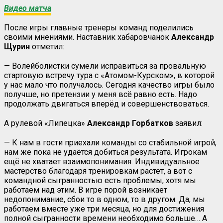
Видео матча
После игры главные тренеры команд поделились
своими мнениями. Наставник хабаровчанок
Александр
Щурин
отметил:
— Волейболистки сумели исправиться за провальную
стартовую встречу тура с «Атомом-Курском», в которой
у нас мало что получалось. Сегодня качество игры было
получше, но претензии у меня всё равно есть. Надо
продолжать двигаться вперёд и совершенствоваться.
А рулевой «Липецка»
Александр Горбатков
заявил:
— К нам в гости приехали команды со стабильной игрой,
нам же пока не удаётся добиться результата. Игрокам
ещё не хватает взаимопонимания. Индивидуальное
мастерство благодаря тренировкам растёт, а вот с
командной сыгранностью есть проблемы, хотя мы
работаем над этим. В игре порой возникает
недопонимание, сбои то в одном, то в другом. Да, мы
работаем вместе уже три месяца, но для достижения
полной сыгранности времени необходимо больше… А