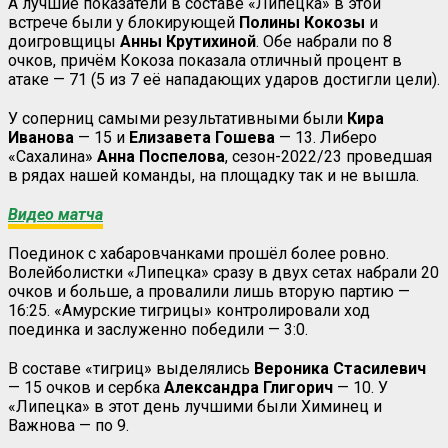
А лучшие показатели в составе «Липецка» в этой
встрече были у блокирующей
Полины Кокозы
и
доигровщицы
Анны Крутихиной
. Обе набрали по 8
очков, причём Кокоза показала отличный процент в
атаке — 71 (5 из 7 её нападающих ударов достигли цели).
У соперниц самыми результативными были
Кира
Иванова
— 15 и
Елизавета Гошева
— 13. Либеро
«Сахалина»
Анна Поспелова
, сезон-2022/23 проведшая
в рядах нашей команды, на площадку так и не вышла.
Видео матча
Поединок с хабаровчанками прошёл более ровно.
Волейболистки «Липецка» сразу в двух сетах набрали 20
очков и больше, а провалили лишь вторую партию —
16:25. «Амурские тигрицы» контролировали ход
поединка и заслуженно победили — 3:0.
В составе «тигриц» выделялись
Вероника Стасилевич
— 15 очков и сербка
Александра
Глигорич
— 10. У
«Липецка» в этот день лучшими были Химинец и
Важнова — по 9.