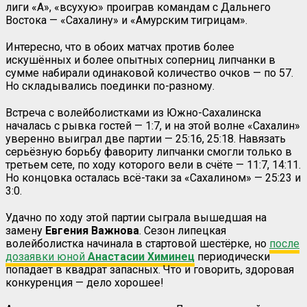
лиги «А», «всухую» проиграв командам с Дальнего
Востока — «Сахалину» и «Амурским тигрицам».
Интересно, что в обоих матчах против более
искушённых и более опытных соперниц липчанки в
сумме набирали одинаковой количество очков — по 57.
Но складывались поединки по-разному.
Встреча с волейболистками из Южно-Сахалинска
началась с рывка гостей — 1:7, и на этой волне «Сахалин»
уверенно выиграл две партии — 25:16, 25:18. Навязать
серьёзную борьбу фавориту липчанки смогли только в
третьем сете, по ходу которого вели в счёте — 11:7, 14:11.
Но концовка осталась всё-таки за «Сахалином» — 25:23 и
3:0.
Удачно по ходу этой партии сыграла вышедшая на
замену
Евгения Важнова
. Сезон липецкая
волейболистка начинала в стартовой шестёрке, но
после
дозаявки юной
Анастасии Химинец
периодически
попадает в квадрат запасных. Что и говорить, здоровая
конкуренция — дело хорошее!