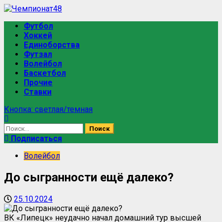
Футбол
Хоккей
Единоборства
Футзал
Волейбол
Баскетбол
Прочие
Ставки
Кнопка: светлая/темная
Подписаться
Волейбол
До сыгранности ещё далеко?
25.10.2024
ВК «Липецк» неудачно начал домашний тур высшей