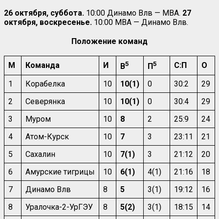
26 октября, суббота.
10:00 Динамо Влв — МВА.
27
октября, воскресенье.
10:00 МВА — Динамо Влв.
Положение команд
5
5
М
Команда
И
С:П
О
В
П
1
Корабелка
10
10(1)
0
30:2
29
2
Северянка
10
10(1)
0
30:4
29
3
Муром
10
8
2
25:9
24
4
Атом-Курск
10
7
3
23:11
21
5
Сахалин
10
7(1)
3
21:12
20
6
Амурские тигрицы
10
6(1)
4(1)
21:16
18
7
Динамо Влв
8
5
3(1)
19:12
16
8
Уралочка-2-УрГЭУ
8
5(2)
3(1)
18:15
14