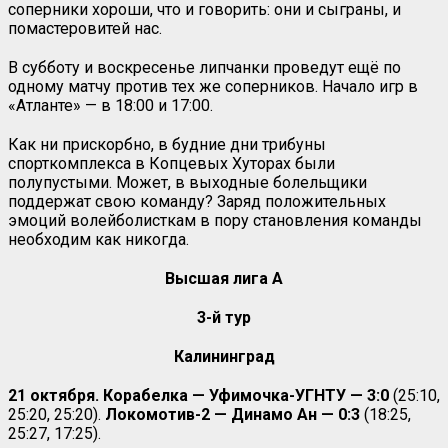
соперники хороши, что и говорить: они и сыграны, и
помастеровитей нас.
В субботу и воскресенье липчанки проведут ещё по
одному матчу против тех же соперников. Начало игр в
«Атланте» — в 18:00 и 17:00.
Как ни прискорбно, в будние дни трибуны
спорткомплекса в Копцевых Хуторах были
полупустыми. Может, в выходные болельщики
поддержат свою команду? Заряд положительных
эмоций волейболисткам в пору становления команды
необходим как никогда.
Высшая лига А
3-й тур
Калининград
21 октября. Корабелка — Уфимочка-УГНТУ — 3:0
(25:10,
25:20, 25:20).
Локомотив-2 — Динамо Ан — 0:3
(18:25,
25:27, 17:25).