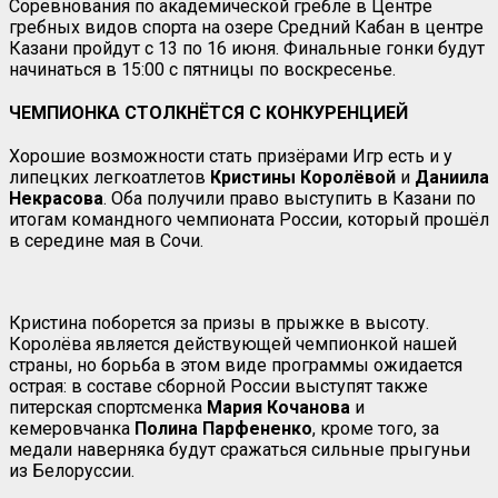
Соревнования по академической гребле в Центре
гребных видов спорта на озере Средний Кабан в центре
Казани пройдут с 13 по 16 июня. Финальные гонки будут
начинаться в 15:00 с пятницы по воскресенье.
ЧЕМПИОНКА СТОЛКНЁТСЯ С КОНКУРЕНЦИЕЙ
Хорошие возможности стать призёрами Игр есть и у
липецких легкоатлетов
Кристины
Королёвой
и
Даниила
Некрасова
. Оба получили право выступить в Казани по
итогам командного чемпионата России, который прошёл
в середине мая в Сочи.
Кристина поборется за призы в прыжке в высоту.
Королёва является действующей чемпионкой нашей
страны, но борьба в этом виде программы ожидается
острая: в составе сборной России выступят также
питерская спортсменка
Мария Кочанова
и
кемеровчанка
Полина
Парфененко
, кроме того, за
медали наверняка будут сражаться сильные прыгуньи
из Белоруссии.