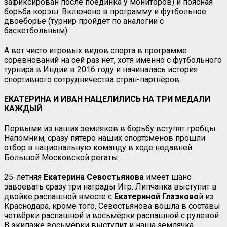
зафиксирован после поединка у мониторов) и поясная
борьба корэш. Включено в программу и футбольное
двоеборье (турнир пройдёт по аналогии с
баскетбольным).
А вот чисто игровых видов спорта в программе
соревнований на сей раз нет, хотя именно с футбольного
турнира в Индии в 2016 году и начиналась история
спортивного сотрудничества стран-партнёров.
ЕКАТЕРИНА И ИВАН НАЦЕЛИЛИСЬ НА ТРИ МЕДАЛИ
КАЖДЫЙ
Первыми из наших земляков в борьбу вступят гребцы.
Напомним, сразу пятеро наших спортсменов прошли
отбор в национальную команду в ходе недавней
Большой Московской регаты.
25-летняя
Екатерина Севостьянова
имеет шанс
завоевать сразу три награды Игр. Липчанка выступит в
двойке распашной вместе с
Екатериной Глазково
й из
Краснодара, кроме того, Севостьянова вошла в составы
четвёрки распашной и восьмёрки распашной с рулевой.
В экипаже восьмёрки выступит и наша землячка