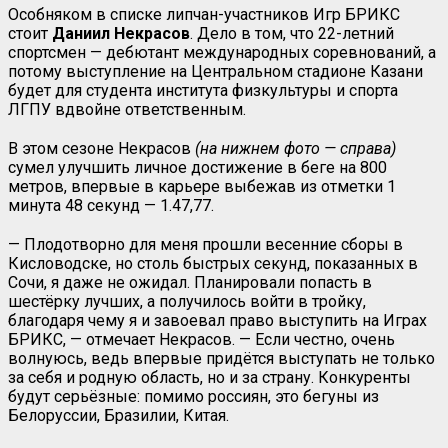
Особняком в списке липчан-участников Игр БРИКС
стоит
Даниил Некрасов
. Дело в том, что 22-летний
спортсмен — дебютант международных соревнований, а
потому выступление на Центральном стадионе Казани
будет для студента института физкультуры и спорта
ЛГПУ вдвойне ответственным.
В этом сезоне Некрасов
(на нижнем фото — справа)
сумел улучшить личное достижение в беге на 800
метров, впервые в карьере выбежав из отметки 1
минута 48 секунд — 1.47,77.
— Плодотворно для меня прошли весенние сборы в
Кисловодске, но столь быстрых секунд, показанных в
Сочи, я даже не ожидал. Планировали попасть в
шестёрку лучших, а получилось войти в тройку,
благодаря чему я и завоевал право выступить на Играх
БРИКС, — отмечает Некрасов. — Если честно, очень
волнуюсь, ведь впервые придётся выступать не только
за себя и родную область, но и за страну. Конкуренты
будут серьёзные: помимо россиян, это бегуны из
Белоруссии, Бразилии, Китая.