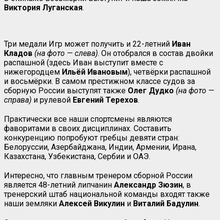
Виктория Луганская
.
Три медали Игр может получить и 22-летний
Иван
Кладов
(на фото — слева)
. Он отобрался в состав двойки
распашной (здесь Иван выступит вместе с
нижегородцем
Ильёй Ивановым
), четвёрки распашной
и восьмёрки. В самом престижном классе судов за
сборную России выступят также
Олег Дудко
(на фото —
справа)
и рулевой
Евгений Терехов
.
Практически все наши спортсмены являются
фаворитами в своих дисциплинах. Составить
конкуренцию попробуют гребцы девяти стран:
Белоруссии, Азербайджана, Индии, Армении, Ирана,
Казахстана, Узбекистана, Сербии и ОАЭ.
Интересно, что главным тренером сборной России
является 48-летний липчанин
Александр Зюзин
, в
тренерский штаб национальной команды входят также
наши земляки
Алексей Викулин
и
Виталий Бадулин
.