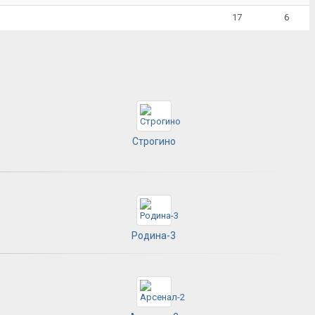
17
6
Строгино
Родина-3