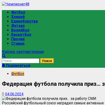
Футбол
Хоккей
Единоборства
Футзал
Волейбол
Баскетбол
Прочие
Ставки
Кнопка: светлая/темная
Подписаться
Футбол
Федерация футбола получила приз… 
04.06.2024
Российский футбольный союз наградил самые активные ф