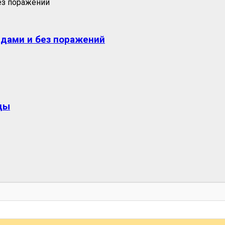
едами и без поражений
ды