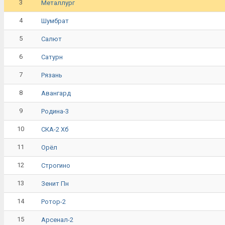
3
Металлург
4
Шумбрат
5
Салют
6
Сатурн
7
Рязань
8
Авангард
9
Родина-3
10
СКА-2 Хб
11
Орёл
12
Строгино
13
Зенит Пн
14
Ротор-2
15
Арсенал-2