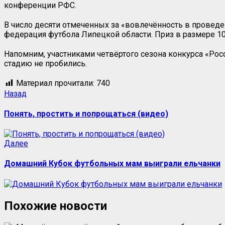
конференции РФС.
В число десяти отмеченных за «вовлечённость в проведе
федерация футбола Липецкой области. Приз в размере 1
Напомним, участниками четвёртого сезона конкурса «Рос
стадию не пробились.
Материал прочитали:
740
Назад
Понять, простить и попрощаться (видео)
Далее
Домашний Кубок футбольных мам выиграли ельчанки
Похожие новости