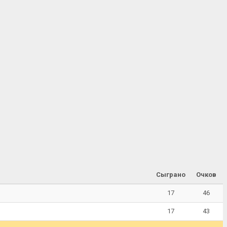
Сыграно
Очков
17
46
17
43