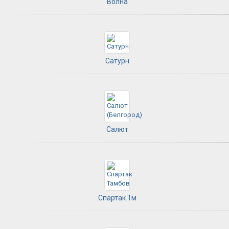
Волна
Сатурн
Салют
Спартак Тм