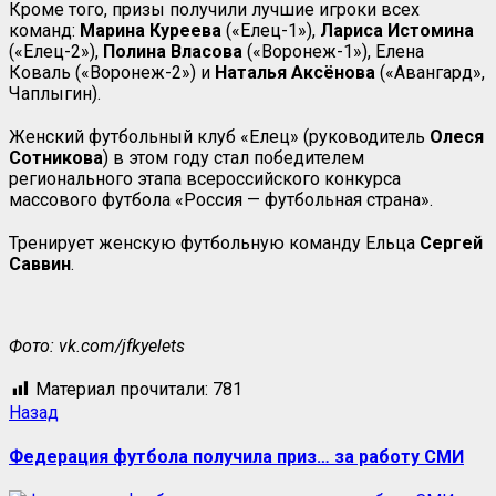
Кроме того, призы получили лучшие игроки всех
команд:
Марина Куреева
(«Елец-1»),
Лариса Истомина
(«Елец-2»),
Полина Власова
(«Воронеж-1»), Елена
Коваль («Воронеж-2») и
Наталья Аксёнова
(«Авангард»,
Чаплыгин).
Женский футбольный клуб «Елец» (руководитель
Олеся
Сотникова
) в этом году стал победителем
регионального этапа всероссийского конкурса
массового футбола «Россия — футбольная страна».
Тренирует женскую футбольную команду Ельца
Сергей
Саввин
.
Фото: vk.com/jfkyelets
Материал прочитали:
781
Назад
Федерация футбола получила приз… за работу СМИ