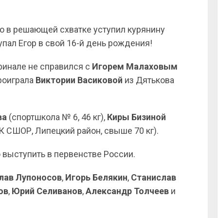
но в решающей схватке уступил курянину
упал Егор в свой 16-й день рождения!
финале не справился с
Игорем Малаховым
проиграла
Виктории Васиковой
из Дятькова
ва
(спортшкола № 6, 46 кг),
Киры Бизиной
К СШОР, Липецкий район, свыше 70 кг).
выступить в первенстве России.
лав Лупоносов
,
Игорь Белякин
,
Станислав
ов
,
Юрий
Селиванов
,
Александр
Толчеев
и