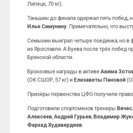
Липецк, 70 кг).
Таньшин до финала одержал пять побед, 
Илье Симунину
. Примечательно, что выст
Семынин выиграл четыре поединка, но в 
из Ярославля. А Буева после трёх побед 
Брянской области.
Бронзовые награды в активе
Акима Зото
(ОК СШОР, 57 кг) и
Елизаветы Пановой
(О
Призёры первенства ЦФО получили право 
Подготовили спортсменов тренеры
Вячес
Алексеев
,
Андрей Гурьев
,
Владимир
Жук
Фархад Худавердиев
.