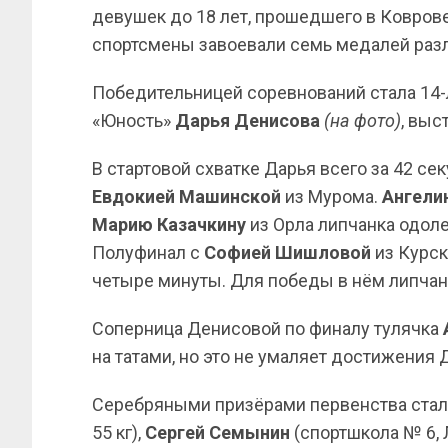
девушек до 18 лет, прошедшего в Коврове
спортсмены завоевали семь медалей разл
Победительницей соревнований стала 14
«Юность»
Дарья Денисова
(на фото)
, выс
В стартовой схватке Дарья всего за 42 с
Евдокией
Машинской
из Мурома.
Ангели
Марию Казачкину
из Орла липчанка одоле
Полуфинал с
Софией Шишловой
из Курск
четыре минуты. Для победы в нём липчанк
Соперница Денисовой по финалу тулячка
на татами, но это не умаляет достижения
Серебряными призёрами первенства ста
55 кг),
Сергей Семынин
(спортшкола № 6, Л