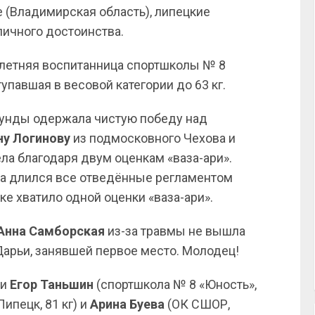
 (Владимирская область), липецкие
ичного достоинства.
-летняя воспитанница спортшколы № 8
тупавшая в весовой категории до 63 кг.
екунды одержала чистую победу над
ну Логинову
из подмосковного Чехова и
ла благодаря двум оценкам «ваза-ари».
а длился все отведённые регламентом
е хватило одной оценки «ваза-ари».
Анна Самборская
из-за травмы не вышла
 Дарьи, занявшей первое место. Молодец!
ли
Егор Таньшин
(спортшкола № 8 «Юность»,
ипецк, 81 кг) и
Арина Буева
(ОК СШОР,