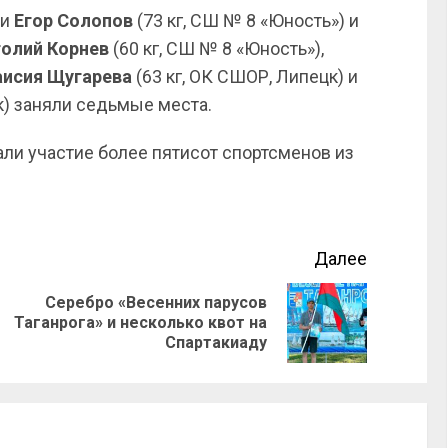
ли
Егор Солопов
(73 кг, СШ № 8 «Юность») и
олий Корнев
(60 кг, СШ № 8 «Юность»),
аисия Щугарева
(63 кг, ОК СШОР, Липецк) и
к) заняли седьмые места.
ли участие более пятисот спортсменов из
Далее
Серебро «Весенних парусов
Таганрога» и несколько квот на
Спартакиаду