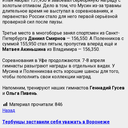
Илья набрал 157,950 и завоевал серебряную награду с
золотым отливом. Дело в том, что Мусин из-за травмы
длительное время не выступал в соревнованиях, и
первенство России стало для него первой серьёзной
проверкой сил после паузы.
Третье место в многоборье занял спортсмен из Санкт-
Петербурга
Даниил Смирнов
— 156,550. А Поленников с
суммой 155,950 стал пятым, пропустив вперёд ещё и
Матвея
Акиньшина
из Владимира — 156,350.
Соревнования в Уфе продолжаются. 7-8 апреля
гимнасты разыграют награды в отдельных видах. У
Мусина и Поленникова есть хорошие шансы для того,
чтобы пополнить свои коллекции наград.
Напомним, тренируют наших гимнастов
Геннадий Гусев
и
Ольга Пивень
.
Материал прочитали:
846
Назад
Тербунцы заставили себя уважать в Воронеже