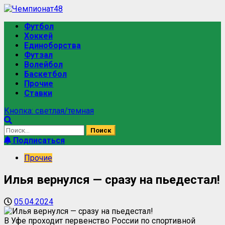
Футбол
Хоккей
Единоборства
Футзал
Волейбол
Баскетбол
Прочие
Ставки
Кнопка: светлая/темная
Подписаться
Прочие
Илья вернулся — сразу на пьедестал!
05.04.2024
В Уфе проходит первенство России по спортивной