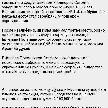
гимнастике среди юниоров и юниорок. Сегодня
завершили спор в многоборье юниоры 16-17 лет.
Воспитанник липецкой спортшколы № 1
Илья Мусин
(на
верхнем фото)
стал серебряным призёром
соревнований.
После квалификации Илья занимал третье место, ровно
один балл уступая своему товарищу по команде
Евгению Поленникову
, который показал лучший
результат, и набрав на 0,95 балла меньше, чем москвич
Арсений Духно
.
В финале Поленников
(на фото ниже)
допустил
несколько ошибок, в том числе серьёзную в
упражнении на брусьях, и не смог сохранить лидерство,
откатившись за пределы первой тройки.
А в споре за золото между Духно и Мусиным лучше был
гимнаст из столицы, который поднялся на высшую
ступень пьедестала с суммой 160,500 балла.