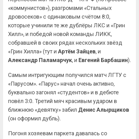
«коммунистов»), разгромами «Стальных
дровосеков» с одинаковым счётом 8:0,
которые учинили те же дублёры ЛКС и «Грин
Хилл», и победой новой команды ЛИКК,
собравшей в своих рядах нескольких звёзд
«Грин Хилла» (тут и
Артём Зайцев
, и
Александр Паламарчук
, и
Евгений
Барбашин
).
Самым интригующим получился матч ЛГТУ с
«Парусом». «Парус» начал очень активно,
буквально загонял «студентов» и в дебюте
повёл 3:0. Третий мяч красивым ударом в
ближнюю «девятку» забил
Денис Алырщиков
(он оформил дубль).
Погоня хозяевам паркета давалась со