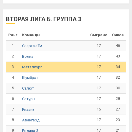
ВТОРАЯ ЛИГА Б. ГРУППА 3
Ранг
Команды
Сыграно
Очков
1
17
46
Спартак Тм
2
17
43
Волна
3
17
34
Металлург
4
17
32
Шумбрат
5
17
30
Салют
6
17
28
Сатурн
7
16
27
Рязань
8
17
23
Авангард
9
17
21
Родина-3