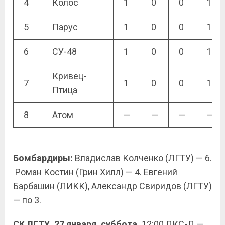
4
Колос
1
0
0
1
5
Парус
1
0
0
1
6
СУ-48
1
0
0
1
Кривец-
7
1
0
0
1
Птица
8
Атом
—
—
—
—
Бомбардиры:
Владислав Колченко (ЛГТУ) — 6.
Роман Костин (Грин Хилл) — 4. Евгений
Барбашин (ЛИКК), Александр Свиридов (ЛГТУ)
— по 3.
СК ЛГТУ. 27 января, суббота.
12:00 ЛКС-Д —