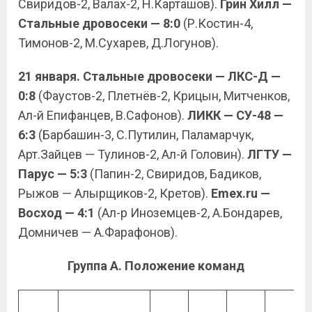
Свиридов-2, Валах-2, Н.Карташов).
Грин Хилл —
Стальные дровосеки — 8:0
(Р.Костин-4,
Тимонов-2, М.Сухарев, Д.Логунов).
21 января. Стальные дровосеки — ЛКС-Д —
0:8
(Фаустов-2, Плетнёв-2, Крицын, Митченков,
Ал-й Епифанцев, В.Сафонов).
ЛИКК — СУ-48 —
6:3
(Барбашин-3, С.Путилин, Паламарчук,
Арт.Зайцев — Тулинов-2, Ал-й Головин).
ЛГТУ —
Парус — 5:3
(Папин-2, Свиридов, Бадиков,
Рыжов — Алырщиков-2, Кретов).
Emex.ru —
Восход — 4:1
(Ал-р Иноземцев-2, А.Бондарев,
Домничев — А.Фарафонов).
Группа А. Положение команд