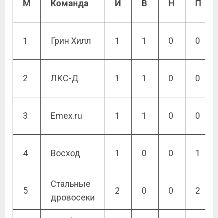
М
Команда
И
В
Н
П
1
Грин Хилл
1
1
0
0
2
ЛКС-Д
1
1
0
0
3
Emex.ru
1
1
0
0
4
Восход
1
0
0
1
Стальные
5
2
0
0
2
дровосеки