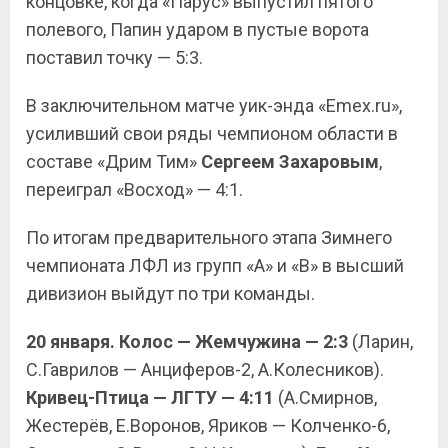
концовке, когда «Парус» выпустил пятого
полевого, Папин ударом в пустые ворота
поставил точку — 5:3.
В заключительном матче уик-энда «Emex.ru»,
усиливший свои ряды чемпионом области в
составе «Дрим Тим»
Сергеем Захаровым
,
переиграл «Восход» — 4:1.
По итогам предварительного этапа Зимнего
чемпионата ЛФЛ из групп «А» и «B» в высший
дивизион выйдут по три команды.
20 января. Колос — Жемчужина — 2:3
(Ларин,
С.Гаврилов — Анциферов-2, А.Колесников).
Кривец-Птица — ЛГТУ — 4:11
(А.Смирнов,
Жестерёв, Е.Воронов, Яриков — Колченко-6,