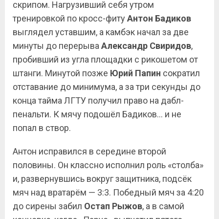
скрипом. Нагрузивший себя утром
тренировкой по кросс-фиту
Антон Бадиков
выглядел уставшим, а камбэк начал за две
минуты до перерыва
Александр Свиридов
,
пробивший из угла площадки с рикошетом от
штанги. Минутой позже
Юрий Папин
сократил
отставание до минимума, а за три секунды до
конца тайма ЛГТУ получил право на дабл-
пенальти. К мячу подошёл Бадиков… и не
попал в створ.
Антон исправился в середине второй
половины. Он классно исполнил роль «столба»
и, развернувшись вокруг защитника, подсёк
мяч над вратарём — 3:3. Победный мяч за 4:20
до сирены забил
Остап Рыжов
, а в самой