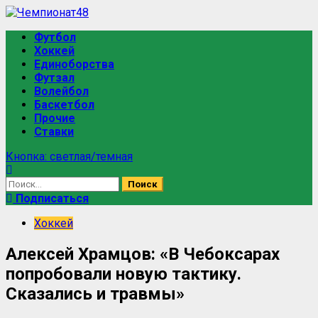
Футбол
Хоккей
Единоборства
Футзал
Волейбол
Баскетбол
Прочие
Ставки
Кнопка: светлая/темная
Подписаться
Хоккей
Алексей Храмцов: «В Чебоксарах
попробовали новую тактику.
Сказались и травмы»