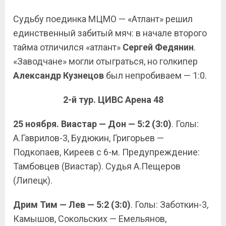
Судьбу поединка МЦМО — «Атлант» решил
единственный забитый мяч: в начале второго
тайма отличился «атлант»
Сергей Федянин
.
«Заводчане» могли отыграться, но голкипер
Александр Кузнецов
был непробиваем — 1:0.
2-й тур. ЦИВС Арена 48
25 ноября. Виастар — Дон — 5:2 (3:0)
. Голы:
А.Гаврилов-3, Будюкин, Григорьев —
Подкопаев, Киреев с 6-м. Предупреждение:
Тамбовцев (Виастар). Судья А.Пещеров
(Липецк).
Дрим Тим — Лев — 5:2 (3:0)
. Голы: Заботкин-3,
Камышов, Сокольских — Емельянов,