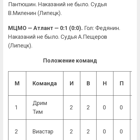
Пантюшин. Наказаний не было. Судья
В.Миленин (Липецк).
МЦМО — Атлант — 0:1 (0:0).
Гол: Федянин.
Наказаний не было. Судья А.Пещеров
(Липецк).
Положение команд
Р
М
Команда
И
В
Н
П
Дрим
1
1
2
2
0
0
Тим
3
1
2
Виастар
2
2
0
0
3