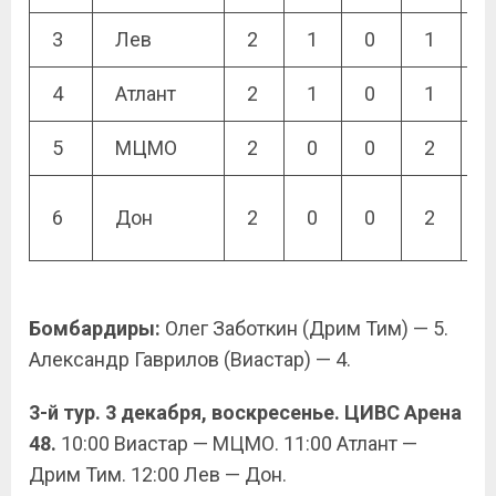
3
Лев
2
1
0
1
6
4
Атлант
2
1
0
1
2
5
МЦМО
2
0
0
2
3
3
6
Дон
2
0
0
2
1
Бомбардиры:
Олег Заботкин (Дрим Тим) — 5.
Александр Гаврилов (Виастар) — 4.
3-й тур. 3 декабря, воскресенье. ЦИВС Арена
48.
10:00 Виастар — МЦМО. 11:00 Атлант —
Дрим Тим. 12:00 Лев — Дон.