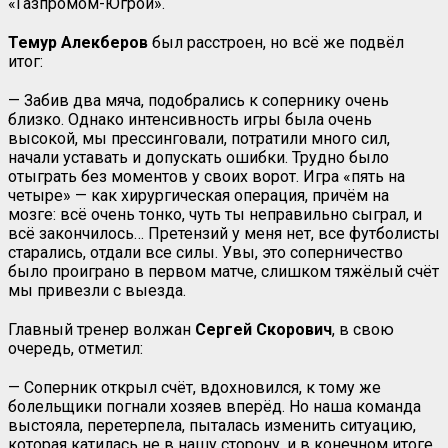
«Газпромом-Югрой».
Темур Алекберов
был расстроен, но всё же подвёл
итог:
— Забив два мяча, подобрались к сопернику очень
близко. Однако интенсивность игры была очень
высокой, мы прессинговали, потратили много сил,
начали уставать и допускать ошибки. Трудно было
отыграть без моментов у своих ворот. Игра «пять на
четыре» — как хирургическая операция, причём на
мозге: всё очень тонко, чуть ты неправильно сыграл, и
всё закончилось… Претензий у меня нет, все футболисты
старались, отдали все силы. Увы, это соперничество
было проиграно в первом матче, слишком тяжёлый счёт
мы привезли с выезда.
Главный тренер волжан
Сергей Скорович
, в свою
очередь, отметил:
— Соперник открыл счёт, вдохновился, к тому же
болельщики погнали хозяев вперёд. Но наша команда
выстояла, перетерпела, пыталась изменить ситуацию,
которая катилась не в нашу сторону, и в конечном итоге