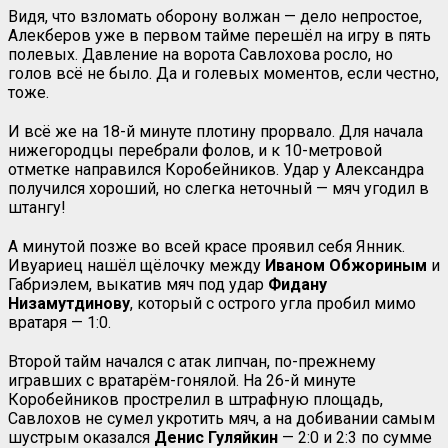
Видя, что взломать оборону волжан — дело непростое,
Алекберов уже в первом тайме перешёл на игру в пять
полевых. Давление на ворота Савлохова росло, но
голов всё не было. Да и голевых моментов, если честно,
тоже.
И всё же на 18-й минуте плотину прорвало. Для начала
нижегородцы перебрали фолов, и к 10-метровой
отметке направился Коробейников. Удар у Александра
получился хороший, но слегка неточный — мяч угодил в
штангу!
А минутой позже во всей красе проявил себя Янник.
Ивуариец нашёл щёлочку между
Иваном Обжориным
и
Габриэлем, выкатив мяч под удар
Фидану
Низамутдинову
, который с острого угла пробил мимо
вратаря — 1:0.
Второй тайм начался с атак липчан, по-прежнему
игравших с вратарём-гонялой. На 26-й минуте
Коробейников прострелил в штрафную площадь,
Савлохов не сумел укротить мяч, а на добивании самым
шустрым оказался
Денис Гуляйкин
— 2:0 и 2:3 по сумме