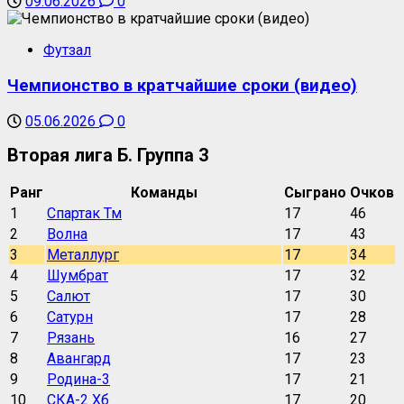
09.06.2026
0
Футзал
Чемпионство в кратчайшие сроки (видео)
05.06.2026
0
Вторая лига Б. Группа 3
Ранг
Команды
Сыграно
Очков
1
Спартак Тм
17
46
2
Волна
17
43
3
Металлург
17
34
4
Шумбрат
17
32
5
Салют
17
30
6
Сатурн
17
28
7
Рязань
16
27
8
Авангард
17
23
9
Родина-3
17
21
10
СКА-2 Хб
17
20