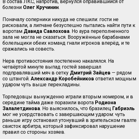
В состав ЛКС, напротив, вернулся оправившийся от
болезни
Олег Кручинин
.
Поначалу соперники никуда не спешили: гости не
рисковали, а липчане безуспешно пытались найти пути к
воротам
Давида Савлохова
. Но аура переполненного
зала не могла не сказаться. Вооружённые барабанами
болельщики обеих команд гнали игроков вперёд, и те
сражались на совесть.
Нерв противостояния постепенно накалялся. На
четвёртой минуте выпад гостей завершал
подправлявший мяч в сетку
Дмитрий Зайцев
— рядом
со штангой.
Александр
Коробейников
ответил мощным
ударом чуть выше перекладины.
Торпедовцы вынужденно играли вторым номером, и в
середине тайма даже поразили ворота
Родиона
Залалетдинова
. Но выяснилось, что бразилец
Габриэль
мог не усердствовать с завершающим ударом: чуть
раньше игру остановил утонувший в зрительском гвалте
свисток арбитра, который зафиксировал нарушение
правил со стороны хозяев.