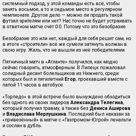
системный подход, у этой команды есть всё, чтобы
занять восьмое, а то и седьмое место в регулярном
чемпионате. Другое дело — можно ли продать такой
футзал зрителям или нет? Нас точно не будет устраивать
в ответном матче счёт 0:0. Потому что это безобразие.
Безобразие это или нет, каждый для себя решит сам, но
в итоге «строители» всё же сумели затянуть волжан в
свою игру. Жаль, что не вышли из неё победителями.
Пятничный матч в «Атланте» получился, как модно
сейчас говорить, атмосферным. В Липецк пожаловал
солидный десант болельщиков из Нижнего, среди
которых был и пятилетний
Егор
, проехавший вместе с
папой 11 часов в автобусе.
«Торпедо» в этой встрече было вынуждено обходиться
без одного из своих лидеров
Александра Телегина
,
который получил травму, а также без
Дениса Аширова
и
Владислава Мерлушкина
. Последний был наказан за
«привезённый» в матче с «Газпромом-Югрой» пенальти
и сослан в дубль.