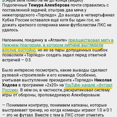
Подопечные
Темура Алекберова
почти справились с
поставленной задачей, отыграв два мяча у
нижегородского «Торпедо». До выхода в четвертьфинал
Кубка России оставался ещё хотя бы один гол, но
дожать крепкого соперника мини-футболистам ЛКС не
удалось.
Напомним, поединку в «Атланте»
предшествовал матч в
Нижнем Новгороде, в котором липчане выглядели
вполне достойно,
но из-за пары допущенных ошибок
позволили «Торпедо» создать задел перед ответной
встречей — 0:3.
Было интересно посмотреть, какие выводы сделают
рулевой «строителей» и его команда. Особенно,
учитывая выступление президента «Торпедо»
Николая
Ходова
в программе «2х20» на
YouTube-канале «Футзал
России»
. В нём он, в частности, раскритиковал систему
игры от обороны, проповедуемую Алекберовым:
— Понимаем контригру, понимаем капканы, которые
выстраивает тренер, но когда команды играют 1:0 и 0:1
— это не футзал. Вместе с тем в ЛКС стоит отметить