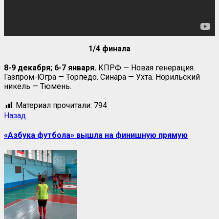
1/4 финала
8-9 декабря; 6-7 января.
КПРФ — Новая генерация.
Газпром-Югра — Торпедо. Синара — Ухта. Норильский
никель — Тюмень.
Материал прочитали:
794
Навигация
Предыдущая
Назад
запись:
записи
«Азбука футбола» вышла на финишную прямую