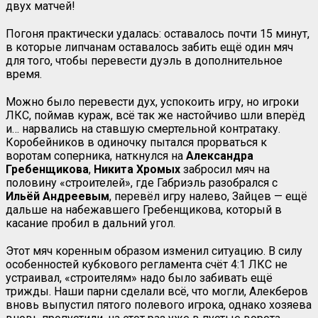
двух матчей!
Погоня практически удалась: оставалось почти 15 минут,
в которые липчанам оставалось забить ещё один мяч
для того, чтобы перевести дуэль в дополнительное
время.
Можно было перевести дух, успокоить игру, но игроки
ЛКС, поймав кураж, всё так же настойчиво шли вперёд
и… нарвались на ставшую смертельной контратаку.
Коробейников в одиночку пытался прорваться к
воротам соперника, наткнулся на
Александра
Гребенщикова
,
Никита Хромых
забросил мяч на
половину «строителей», где Габриэль разобрался с
Ильёй Андреевым
, перевёл игру налево, Зайцев — ещё
дальше на набежавшего Гребенщикова, который в
касание пробил в дальний угол.
Этот мяч коренным образом изменил ситуацию. В силу
особенностей кубкового регламента счёт 4:1 ЛКС не
устраивал, «строителям» надо было забивать ещё
трижды. Наши парни сделали всё, что могли, Алекберов
вновь выпустил пятого полевого игрока, однако хозяева