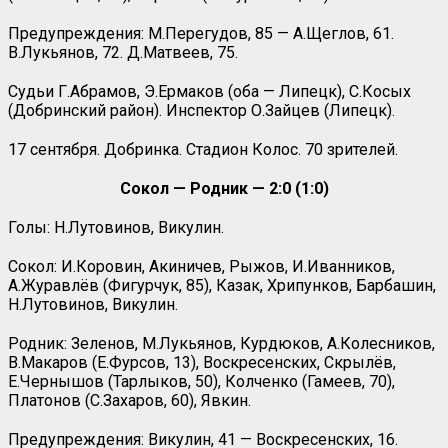
Предупреждения: М.Перегудов, 85 — А.Щеглов, 61.
В.Лукьянов, 72. Д.Матвеев, 75.
Судьи Г.Абрамов, Э.Ермаков (оба — Липецк), С.Косых
(Добринский район). Инспектор О.Зайцев (Липецк).
17 сентября. Добринка. Стадион Колос. 70 зрителей.
Сокол — Родник — 2:0 (1:0)
Голы: Н.Лутовинов, Викулин.
Сокол: И.Коровин, Акиничев, Рыжов, И.Иванников,
А.Журавлёв (Фигурчук, 85), Казак, Хрипунков, Барбашин,
Н.Лутовинов, Викулин.
Родник: Зеленов, М.Лукьянов, Курдюков, А.Колесников,
В.Макаров (Е.Фурсов, 13), Воскресенских, Скрылёв,
Е.Чернышов (Тарлыков, 50), Колченко (Гамеев, 70),
Платонов (С.Захаров, 60), Явкин.
Предупреждения: Викулин, 41 — Воскресенских, 16.