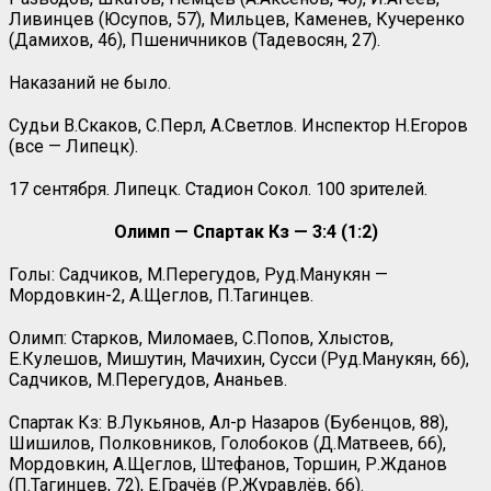
Ливинцев (Юсупов, 57), Мильцев, Каменев, Кучеренко
(Дамихов, 46), Пшеничников (Тадевосян, 27).
Наказаний не было.
Судьи В.Скаков, С.Перл, А.Светлов. Инспектор Н.Егоров
(все — Липецк).
17 сентября. Липецк. Стадион Сокол. 100 зрителей.
Олимп — Спартак Кз — 3:4 (1:2)
Голы: Садчиков, М.Перегудов, Руд.Манукян —
Мордовкин-2, А.Щеглов, П.Тагинцев.
Олимп: Старков, Миломаев, С.Попов, Хлыстов,
Е.Кулешов, Мишутин, Мачихин, Сусси (Руд.Манукян, 66),
Садчиков, М.Перегудов, Ананьев.
Спартак Кз: В.Лукьянов, Ал-р Назаров (Бубенцов, 88),
Шишилов, Полковников, Голобоков (Д.Матвеев, 66),
Мордовкин, А.Щеглов, Штефанов, Торшин, Р.Жданов
(П.Тагинцев, 72), Е.Грачёв (Р.Журавлёв, 66).