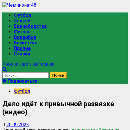
Футбол
Хоккей
Единоборства
Футзал
Волейбол
Баскетбол
Прочие
Ставки
Кнопка: светлая/темная
Подписаться
Футбол
Дело идёт к привычной развязке
(видео)
20.09.2023