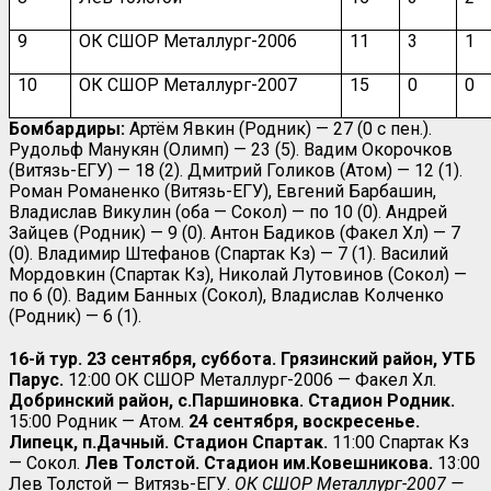
9
ОК СШОР Металлург-2006
11
3
1
10
ОК СШОР Металлург-2007
15
0
0
Бомбардиры:
Артём Явкин (Родник) — 27 (0 с пен.).
Рудольф Манукян (Олимп) — 23 (5). Вадим Окорочков
(Витязь-ЕГУ) — 18 (2). Дмитрий Голиков (Атом) — 12 (1).
Роман Романенко (Витязь-ЕГУ), Евгений Барбашин,
Владислав Викулин (оба — Сокол) — по 10 (0). Андрей
Зайцев (Родник) — 9 (0). Антон Бадиков (Факел Хл) — 7
(0). Владимир Штефанов (Спартак Кз) — 7 (1). Василий
Мордовкин (Спартак Кз), Николай Лутовинов (Сокол) —
по 6 (0). Вадим Банных (Сокол), Владислав Колченко
(Родник) — 6 (1).
16-й тур. 23 сентября, суббота. Грязинский район, УТБ
Парус.
12:00 ОК СШОР Металлург-2006 — Факел Хл.
Добринский район, с.Паршиновка. Стадион Родник.
15:00 Родник — Атом.
24 сентября, воскресенье.
Липецк, п.Дачный. Стадион Спартак.
11:00 Спартак Кз
— Сокол.
Лев Толстой. Стадион им.Ковешникова.
13:00
Лев Толстой — Витязь-ЕГУ.
ОК СШОР Металлург-2007 —