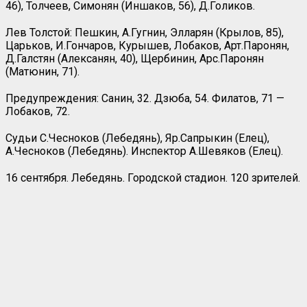
46), Толчеев, Симонян (Иншаков, 56), Д.Голиков.
Лев Толстой: Пешкин, А.Гугнин, Элларян (Крылов, 85),
Царьков, И.Гончаров, Курышев, Лобаков, Арт.Паронян,
Д.Галстян (Алексанян, 40), Щербинин, Арс.Паронян
(Матюнин, 71).
Предупреждения: Санин, 32. Дзюба, 54. Филатов, 71 —
Лобаков, 72.
Судьи С.Чесноков (Лебедянь), Яр.Сапрыкин (Елец),
А.Чесноков (Лебедянь). Инспектор А.Шевяков (Елец).
16 сентября. Лебедянь. Городской стадион. 120 зрителей.