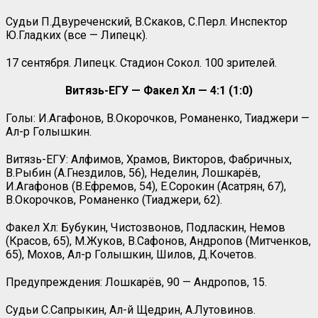
Судьи П.Двуреченский, В.Скаков, С.Перл. Инспектор
Ю.Гладких (все — Липецк).
17 сентября. Липецк. Стадион Сокол. 100 зрителей.
Витязь-ЕГУ — Факел Хл — 4:1 (1:0)
Голы: И.Агафонов, В.Окорочков, Романенко, Тиаджери —
Ал-р Голышкин.
Витязь-ЕГУ: Алфимов, Храмов, Викторов, Фабричных,
В.Рыбин (А.Гнездилов, 56), Неделин, Лошкарёв,
И.Агафонов (В.Ефремов, 54), Е.Сорокин (Асатрян, 67),
В.Окорочков, Романенко (Тиаджери, 62).
Факел Хл: Бубукин, Чистозвонов, Подласкин, Немов
(Красов, 65), М.Жуков, В.Сафонов, Андропов (Митченков,
65), Мохов, Ал-р Голышкин, Шилов, Д.Кочетов.
Предупреждения: Лошкарёв, 90 — Андропов, 15.
Судьи С.Сапрыкин, Ал-й Щедрин, А.Лутовинов.