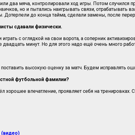
или два мяча, контролировали ход игры. Потом случился 
ичков, но и пытались наигрывать связи, отрабатывать вза
 Дотерпели до конца тайма, сделали замены, после переры
листы сдавали физически.
 играть с оглядкой на свои ворота, а соперник активизиров
е двадцать минут. Но для этого надо ещё очень много раб
у поставить высокую оценку за матч. Будем исправлять ош
естной футбольной фамилии?
л хорошее впечатление, проявляет себя на тренировках. С
 (видео)