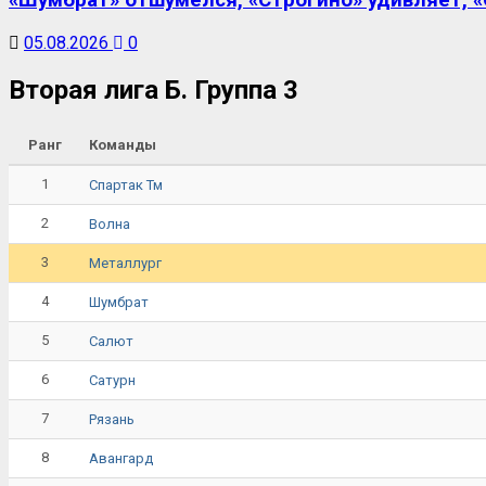
«Шумбрат» отшумелся, «Строгино» удивляет, «С
05.08.2026
0
Вторая лига Б. Группа 3
Ранг
Команды
1
Спартак Тм
2
Волна
3
Металлург
4
Шумбрат
5
Салют
6
Сатурн
7
Рязань
8
Авангард