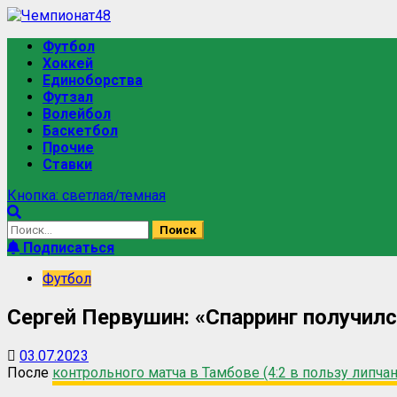
Футбол
Хоккей
Единоборства
Футзал
Волейбол
Баскетбол
Прочие
Ставки
Кнопка: светлая/темная
Подписаться
Футбол
Сергей Первушин: «Спарринг получи
03.07.2023
После
контрольного матча в Тамбове (4:2 в пользу липчан