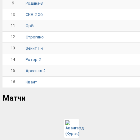
9
Родина-3
10
СКА-2 Хб
11
Орёл
12
Строгино
13
Зенит Пн
14
Ротор-2
15
Арсенал-2
16
Квант
Матчи