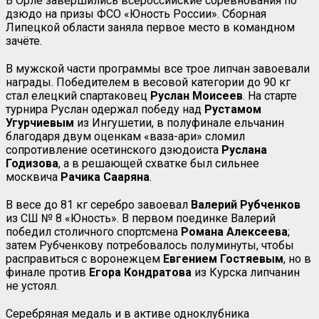
В Орле завершились всероссийские соревнования по
дзюдо на призы ФСО «Юность России». Сборная
Липецкой области заняла первое место в командном
зачёте.
В мужской части программы все трое липчан завоевали
награды. Победителем в весовой категории до 90 кг
стал елецкий спартаковец
Руслан Моисеев
. На старте
турнира Руслан одержал победу над
Рустамом
Угурчиевым
из Ингушетии, в полуфинале ельчанин
благодаря двум оценкам «ваза-ари» сломил
сопротивление осетинского дзюдоиста
Руслана
Годизова
, а в решающей схватке был сильнее
москвича
Рачика Сааряна
.
В весе до 81 кг серебро завоевал
Валерий Рубченков
из СШ № 8 «Юность». В первом поединке Валерий
победил столичного спортсмена
Романа Алексеева
;
затем Рубченкову потребовалось полуминуты, чтобы
расправиться с воронежцем
Евгением Гостяевым
, но в
финале против
Егора Кондратова
из Курска липчанин
не устоял.
Серебряная медаль и в активе одноклубника