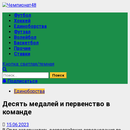
Футбол
Хоккей
Единоборства
Футзал
Волейбол
Баскетбол
Прочие
Ставки
Кнопка: светлая/темная
Подписаться
Единоборства
Десять медалей и первенство в
команде
15.06.2023