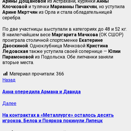
Арины Дощановой
из Астрахани, курянки
Анны
Клочковой
и тулячки
Марианны Пичакчян
, но уступила
Арине
Мкртчян
из Орла и стала обладательницей
серебра.
По две участницы выступали в категориях до 48 и 52 кг.
В наилегчайшем весе
Маргарита Мачкова
(ОК СШОР)
проиграла столичной спортсменке
Екатерине
Двоскиной
. Одноклубница Мачковой
Кристина
Ледовская
также уступила своей сопернице —
Юлии
Парамоновой
из Подольска. Обе липчанки заняли
вторые места.
Материал прочитали:
366
Назад
Анна опередила Армана и Давида
Далее
На контрактах в «Металлурге» осталось десять
игроков. Белов и Поярков покинули Липецк