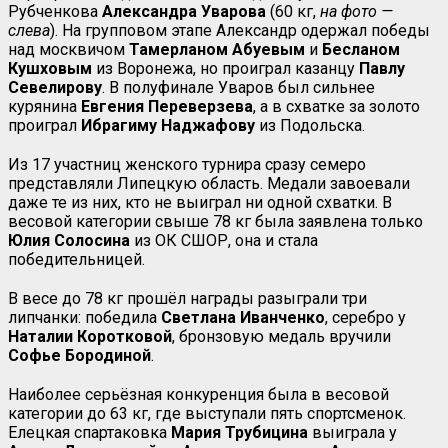
Рубченкова
Александра Уварова
(60 кг,
на фото —
слева
). На групповом этапе Александр одержал победы
над москвичом
Тамерланом Абуевым
и
Бесланом
Кушховым
из Воронежа, но проиграл казанцу
Павлу
Севелирову
. В полуфинале Уваров был сильнее
курянина
Евгения Переверзева
, а в схватке за золото
проиграл
Ибрагиму Наджафову
из Подольска.
Из 17 участниц женского турнира сразу семеро
представляли Липецкую область. Медали завоевали
даже те из них, кто не выиграл ни одной схватки. В
весовой категории свыше 78 кг была заявлена только
Юлия Солосина
из ОК СШОР, она и стала
победительницей.
В весе до 78 кг прошёл награды разыграли три
липчанки: победила
Светлана
Иванченко
, серебро у
Наталии Коротковой
, бронзовую медаль вручили
Софье Бородиной
.
Наиболее серьёзная конкуренция была в весовой
категории до 63 кг, где выступали пять спортсменок.
Елецкая спартаковка
Мария Трубицина
выиграла у