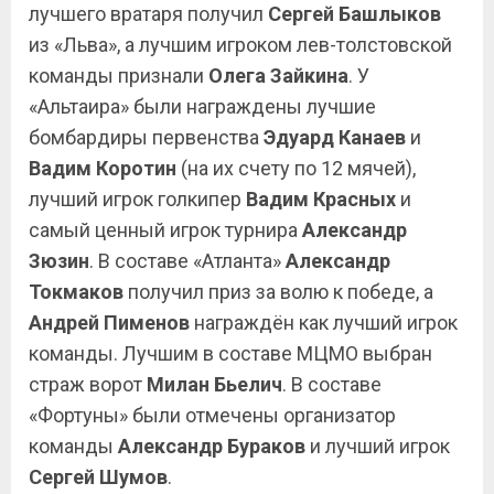
лучшего вратаря получил
Сергей Башлыков
из «Льва», а лучшим игроком лев-толстовской
команды признали
Олега Зайкина
. У
«Альтаира» были награждены лучшие
бомбардиры первенства
Эдуард Канаев
и
Вадим Коротин
(на их счету по 12 мячей),
лучший игрок голкипер
Вадим Красных
и
самый ценный игрок турнира
Александр
Зюзин
. В составе «Атланта»
Александр
Токмаков
получил приз за волю к победе, а
Андрей
Пименов
награждён как лучший игрок
команды. Лучшим в составе МЦМО выбран
страж ворот
Милан Бьелич
. В составе
«Фортуны» были отмечены организатор
команды
Александр Бураков
и лучший игрок
Сергей Шумов
.