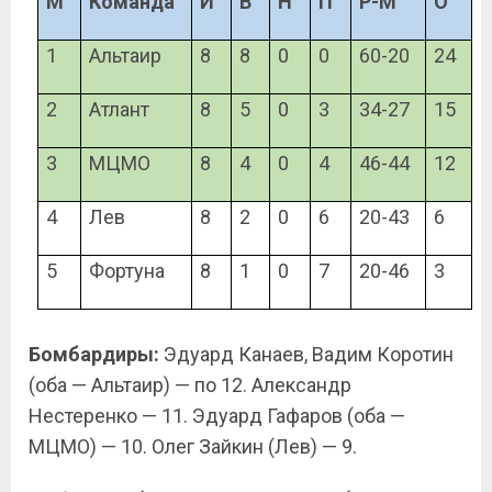
М
Команда
И
В
Н
П
Р-М
О
1
Альтаир
8
8
0
0
60-20
24
2
Атлант
8
5
0
3
34-27
15
3
МЦМО
8
4
0
4
46-44
12
4
Лев
8
2
0
6
20-43
6
5
Фортуна
8
1
0
7
20-46
3
Бомбардиры:
Эдуард Канаев, Вадим Коротин
(оба — Альтаир) — по 12. Александр
Нестеренко — 11. Эдуард Гафаров (оба —
МЦМО) — 10. Олег Зайкин (Лев) — 9.