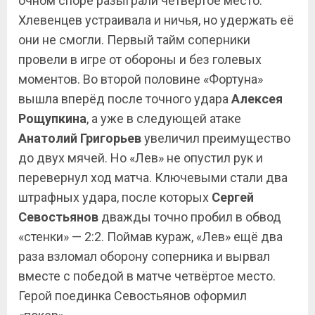
очном споре разыграли четвёртое место.
Хлевенцев устраивала и ничья, но удержать её
они не смогли. Первый тайм соперники
провели в игре от обороны и без голевых
моментов. Во второй половине «Фортуна»
вышла вперёд после точного удара
Алексея
Рощупкина
, а уже в следующей атаке
Анатолий Григорьев
увеличил преимущество
до двух мячей. Но «Лев» не опустил рук и
перевернул ход матча. Ключевыми стали два
штрафных удара, после которых
Сергей
Севостьянов
дважды точно пробил в обвод
«стенки» — 2:2. Поймав кураж, «Лев» ещё два
раза взломал оборону соперника и вырвал
вместе с победой в матче четвёртое место.
Герой поединка Севостьянов оформил