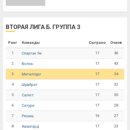
ВТОРАЯ ЛИГА Б. ГРУППА 3
Ранг
Команды
Сыграно
Очков
1
17
46
Спартак Тм
2
17
43
Волна
3
17
34
Металлург
4
17
32
Шумбрат
5
17
30
Салют
6
17
28
Сатурн
7
16
27
Рязань
8
17
23
Авангард