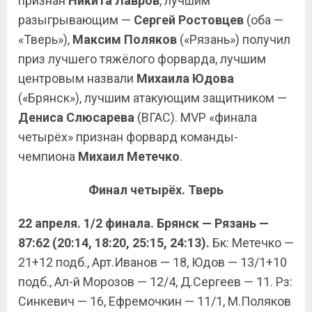
признан
Никита Лавров
, лучшим
разыгрывающим —
Сергей Ростовцев
(оба —
«Тверь»),
Максим Поляков
(«Рязань») получил
приз лучшего тяжёлого форварда, лучшим
центровым назвали
Михаила Юдова
(«Брянск»), лучшим атакующим защитником —
Дениса Слюсарева
(ВГАС). MVP «финала
четырёх» признан форвард команды-
чемпиона
Михаил Метечко
.
Финал четырёх. Тверь
22 апреля. 1/2 финала. Брянск — Рязань —
87:62 (20:14, 18:20, 25:15, 24:13).
Бк: Метечко —
21+12 подб., Арт.Иванов — 18, Юдов — 13/1+10
подб., Ал-й Морозов — 12/4, Д.Сергеев — 11. Рз:
Синкевич — 16, Ефремочкин — 11/1, М.Поляков