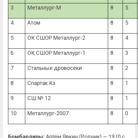
3
Металлург-М
8
5
4
Атом
8
5
5
ОК СШОР Металлург-2
8
4
6
ОК СШОР Металлург-1
8
3
7
Стальные дровосеки
8
2
8
Спартак Кз
8
1
9
СШ № 12
8
1
10
Металлург-2007
8
0
Бомбардиры:
Артём Явкин (Родник) — 19 (0 с