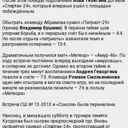
После этой победы подопечные
Ильи Телегина
догнали
«Спартак-24», который впервые ушёл с площадки
побеждённым.
Обыграть команду Абрамова сумел «Патриот-29»
(тренер
Владимир Бушмин
). В первом тайме шла
упорная борьба, и к перерыву счёт был ничейным — 4:4.
Но после отдыха «патриоты» взвинтили темп и
разгромили соперника — 10:4.
Драматичным получился матч «Метеор» — «Амур-46». По
ходу встречи постоянно вперёд выходили «амуровцы»,
а соперник их догонял. Однако во втором тайме в
течение трёх минут воспитанники
Андрея Геворгяна
повели в счёте — 7:5. Команда
Романа Смольянинова
один мяч отыграла и могла спасти игру, но на последней
минуте не реализовала пенальти — 7:6 в пользу
«Метеора».
Встреча СШ № 12-2013 и «Сокола» была перенесена.
Наконец, в минувшую субботу в турнире памяти
Кусурова был сыгран предпоследний тур. Вновь
неприятно удивил «Спартак-24», пропустивший от