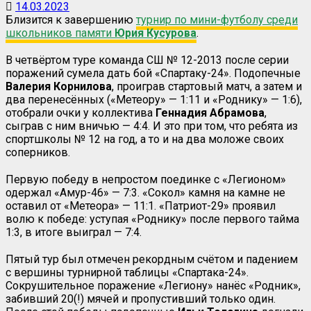
14.03.2023
Близится к завершению
турнир по мини-футболу среди
школьников памяти
Юрия Кусурова
.
В четвёртом туре команда СШ № 12-2013 после серии
поражений сумела дать бой «Спартаку-24». Подопечные
Валерия Корнилова
, проиграв стартовый матч, а затем и
два перенесённых («Метеору» — 1:11 и «Роднику» — 1:6),
отобрали очки у коллектива
Геннадия Абрамова
,
сыграв с ним вничью — 4:4. И это при том, что ребята из
спортшколы № 12 на год, а то и на два моложе своих
соперников.
Первую победу в непростом поединке с «Легионом»
одержал «Амур-46» — 7:3. «Сокол» камня на камне не
оставил от «Метеора» — 11:1. «Патриот-29» проявил
волю к победе: уступая «Роднику» после первого тайма
1:3, в итоге выиграл — 7:4.
Пятый тур был отмечен рекордным счётом и падением
с вершины турнирной таблицы «Спартака-24».
Сокрушительное поражение «Легиону» нанёс «Родник»,
забивший 20(!) мячей и пропустивший только один.