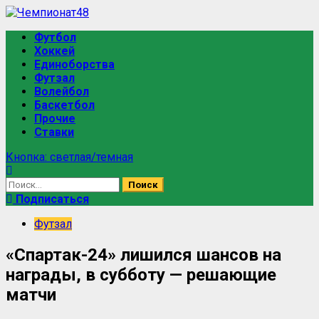
Футбол
Хоккей
Единоборства
Футзал
Волейбол
Баскетбол
Прочие
Ставки
Кнопка: светлая/темная
Подписаться
Футзал
«Спартак-24» лишился шансов на
награды, в субботу — решающие
матчи