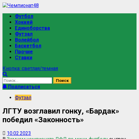
Футбол
Хоккей
Единоборства
Футзал
Волейбол
Баскетбол
Прочие
Ставки
Кнопка: светлая/темная
Подписаться
Футзал
ЛГТУ возглавил гонку, «Бардак»
победил «Законность»
10.02.2023