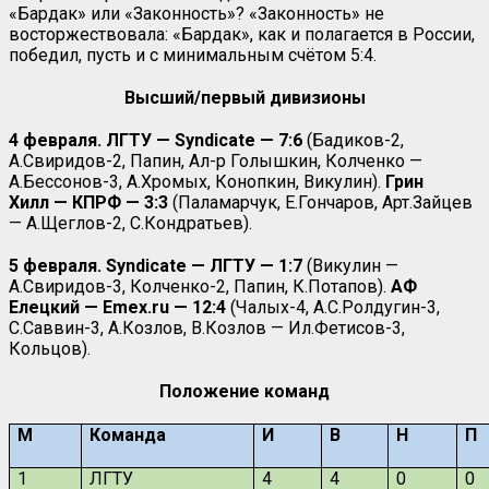
«Бардак» или «Законность»? «Законность» не
восторжествовала: «Бардак», как и полагается в России,
победил, пусть и с минимальным счётом 5:4.
Высший/первый дивизионы
4 февраля.
ЛГТУ
—
Syndicate
— 7:6
(Бадиков-2,
А.Свиридов-2, Папин, Ал-р Голышкин, Колченко —
А.Бессонов-3, А.Хромых, Конопкин, Викулин).
Грин
Хилл
—
КПРФ — 3:3
(Паламарчук, Е.Гончаров, Арт.Зайцев
— А.Щеглов-2, С.Кондратьев).
5
февраля.
Syndicate
— ЛГТУ — 1:7
(Викулин —
А.Свиридов-3, Колченко-2, Папин, К.Потапов).
АФ
Елецкий —
Emex
.
ru
— 12:4
(Чалых-4, А.С.Ролдугин-3,
С.Саввин-3, А.Козлов, В.Козлов — Ил.Фетисов-3,
Кольцов).
Положение команд
М
Команда
И
В
Н
П
1
ЛГТУ
4
4
0
0