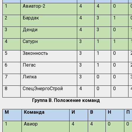
1
Авиатор-2
4
4
0
2
Бардак
4
3
1
3
Денди
4
3
0
4
Сатурн
3
1
1
5
Законность
3
1
0
6
Пегас
3
1
0
7
Липка
3
0
0
8
СпецЭнергоСтрой
4
0
0
Группа
B
. Положение команд
М
Команда
И
В
Н
П
1
Авиор
4
4
0
0