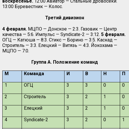
воскресенье.
12:00 Авиатор — Стальные дровосеки.
13:00 Буревестник — Колос.
Третий дивизион
4 февраля.
МЦПО — Донское — 2:3. Газовик — Центр
качества — 5:6. Импульс — Syndicate-2 — 3:12.
5 февраля.
ОГЦ — Катюша — 8:3. Стикс — Борино — 3:5. Каскад —
Строитель — 3:3. Елецкий — Витязь — 4:3. Йокохама —
МЦПО — 7:0.
Группа А. Положение команд
М
Команда
И
В
Н
П
1
ОГЦ
3
3
0
0
2
Строитель
3
2
1
0
3
Елецкий
3
2
1
0
4
Syndicate-2
3
2
0
1