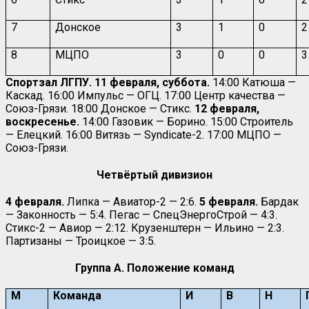
7
Донское
3
1
0
2
8
МЦПО
3
0
0
3
Спортзал ЛГПУ. 11 февраля, суббота.
14:00 Катюша —
Каскад. 16:00 Импульс — ОГЦ. 17:00 Центр качества —
Союз-Грязи. 18:00 Донское — Стикс.
12 февраля,
воскресенье.
14:00 Газовик — Борино. 15:00 Строитель
— Елецкий. 16:00 Витязь — Syndicate-2. 17:00 МЦПО —
Союз-Грязи.
Четвёртый дивизион
4 февраля.
Липка — Авиатор-2 — 2:6.
5 февраля.
Бардак
— Законность — 5:4. Пегас — СпецЭнергоСтрой — 4:3.
Стикс-2 — Авиор — 2:12. Крузенштерн — Ильино — 2:3.
Партизаны — Троицкое — 3:5.
Группа А. Положение команд
М
Команда
И
В
Н