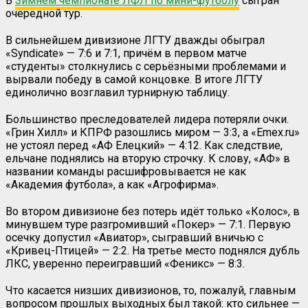
В
Зимнем чемпионате ЛФЛ по мини-футболу
сыгран
очередной тур.
В сильнейшем дивизионе ЛГТУ дважды обыграл
«
Syndicate
» — 7:6 и 7:1, причём в первом матче
«студенты» столкнулись с серьёзными проблемами и
вырвали победу в самой концовке. В итоге ЛГТУ
единолично возглавил турнирную таблицу.
Большинство преследователей лидера потеряли очки.
«
Грин Хилл»
и
КПРФ разошлись миром — 3:3, а «
Emex
.
ru
»
не устоял перед «АФ Елецкий» —
4:12. Как следствие,
ельчане поднялись на вторую строчку. К слову, «АФ» в
названии команды расшифровывается не как
«Академия футбола», а как «Агрофирма».
Во втором дивизионе без потерь идёт только «Колос», в
минувшем туре разгромивший
«Покер» — 7:1. Первую
осечку допустил «Авиатор», сыгравший вничью с
«Кривец-Птицей» — 2:2. На третье место поднялся дубль
ЛКС, уверенно переигравший «Феникс» — 8:3.
Что касается низших дивизионов, то, пожалуй, главным
вопросом прошлых выходных был такой: кто сильнее —