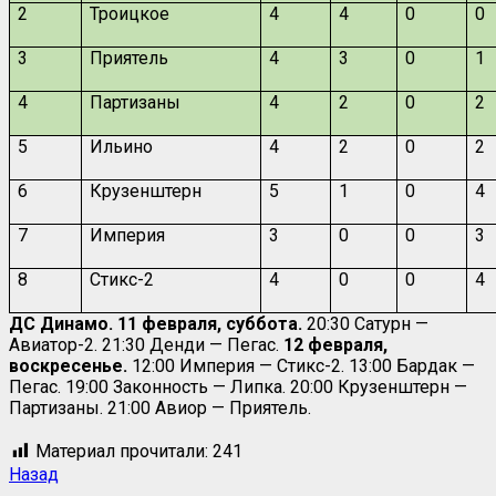
2
Троицкое
4
4
0
0
3
Приятель
4
3
0
1
4
Партизаны
4
2
0
2
5
Ильино
4
2
0
2
6
Крузенштерн
5
1
0
4
7
Империя
3
0
0
3
8
Стикс-2
4
0
0
4
ДС Динамо. 11 февраля, суббота.
20:30 Сатурн —
Авиатор-2. 21:30 Денди — Пегас.
12 февраля,
воскресенье.
12:00 Империя — Стикс-2. 13:00 Бардак —
Пегас. 19:00 Законность — Липка. 20:00 Крузенштерн —
Партизаны. 21:00 Авиор — Приятель.
Материал прочитали:
241
Назад