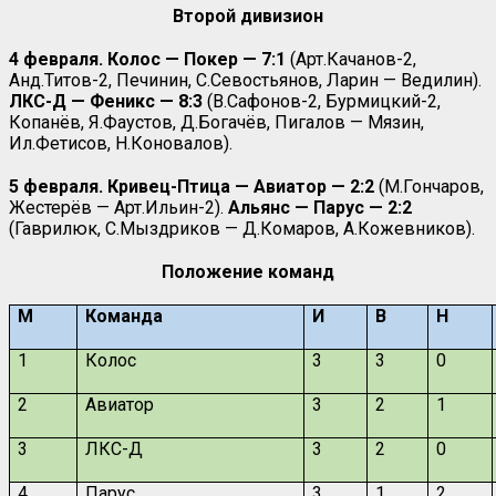
Второй дивизион
4 февраля. Колос — Покер — 7:1
(Арт.Качанов-2,
Анд.Титов-2, Печинин, С.Севостьянов, Ларин — Ведилин).
ЛКС-Д — Феникс — 8:3
(В.Сафонов-2, Бурмицкий-2,
Копанёв, Я.Фаустов, Д.Богачёв, Пигалов — Мязин,
Ил.Фетисов, Н.Коновалов).
5 февраля. Кривец-Птица — Авиатор — 2:2
(М.Гончаров,
Жестерёв — Арт.Ильин-2).
Альянс — Парус — 2:2
(Гаврилюк, С.Мыздриков — Д.Комаров, А.Кожевников).
Положение команд
М
Команда
И
В
Н
1
Колос
3
3
0
2
Авиатор
3
2
1
3
ЛКС-Д
3
2
0
4
Парус
3
1
2