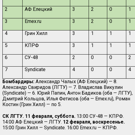
2
АФ Елецкий
3
2
0
1
3
Emex.ru
3
2
0
1
4
Грин Хилл
3
1
1
1
5
КПРФ
3
1
1
1
6
СУ-48
2
0
0
2
7
Syndicate
4
0
0
4
Бомбардиры:
Александр Чалых (АФ Елецкий) — 8.
Александр Свиридов (ЛГТУ) — 7. Владислав Викулин
(Syndicate) — 6. Юрий Папин, Антон Бадиков (оба — ЛГТУ),
Дмитрий Кольцов, Илья Фетисов (оба — Emex.ru), Роман
Костин (Грин Хилл) — по 5.
СК ЛГТУ.
11 февраля, суббота.
13:00 СУ-48 — КПРФ.
14:00 АФ Елецкий — ЛГТУ.
12 февраля, воскресенье.
15:00 Грин Хилл —
Syndicate
. 16:00
Emex
.
ru
— КПРФ.