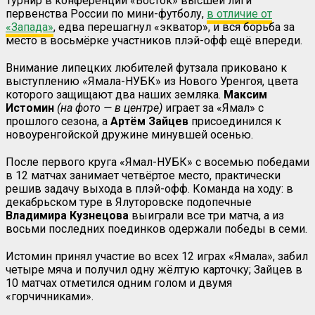
Турнир в конференции «Восток» высшей лиги
первенства России по мини-футболу,
в отличие от
«Запада»
, едва перешагнул «экватор», и вся борьба за
место в восьмёрке участников плэй-офф ещё впереди.
Внимание липецких любителей футзала приковано к
выступлению «Ямала-НУБК» из Нового Уренгоя, цвета
которого защищают два наших земляка.
Максим
Истомин
(на фото — в центре)
играет за «Ямал» с
прошлого сезона, а
Артём Зайцев
присоединился к
новоуренгойской дружине минувшей осенью.
После первого круга «Ямал-НУБК» с восемью победами
в 12 матчах занимает четвёртое место, практически
решив задачу выхода в плэй-офф. Команда на ходу: в
декабрьском туре в Ялуторовске подопечные
Владимира Кузнецова
выиграли все три матча, а из
восьми последних поединков одержали победы в семи.
Истомин принял участие во всех 12 играх «Ямала», забил
четыре мяча и получил одну жёлтую карточку; Зайцев в
10 матчах отметился одним голом и двумя
«горчичниками».