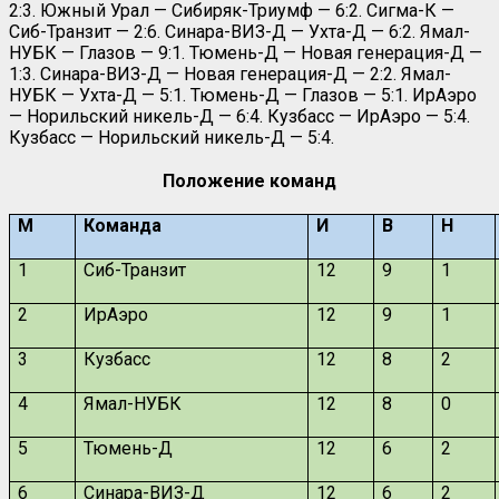
2:3. Южный Урал — Сибиряк-Триумф — 6:2. Сигма-К —
Сиб-Транзит — 2:6. Синара-ВИЗ-Д — Ухта-Д — 6:2. Ямал-
НУБК — Глазов — 9:1. Тюмень-Д — Новая генерация-Д —
1:3. Синара-ВИЗ-Д — Новая генерация-Д — 2:2. Ямал-
НУБК — Ухта-Д — 5:1. Тюмень-Д — Глазов — 5:1. ИрАэро
— Норильский никель-Д — 6:4. Кузбасс — ИрАэро — 5:4.
Кузбасс — Норильский никель-Д — 5:4.
Положение команд
М
Команда
И
В
Н
1
Сиб-Транзит
12
9
1
2
ИрАэро
12
9
1
3
Кузбасс
12
8
2
4
Ямал-НУБК
12
8
0
5
Тюмень-Д
12
6
2
6
Синара-ВИЗ-Д
12
6
2