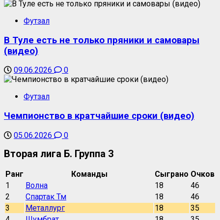
Футзал
В Туле есть не только пряники и самовары
(видео)
09.06.2026
0
Футзал
Чемпионство в кратчайшие сроки (видео)
05.06.2026
0
Вторая лига Б. Группа 3
Ранг
Команды
Сыграно
Очков
1
Волна
18
46
2
Спартак Тм
18
46
3
Металлург
18
35
4
Шумбрат
18
35