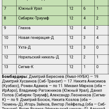
7
Южный Урал
12
6
1
8
Сибиряк-Триумф
12
4
2
9
Глазов
12
4
2
10
Новая генерация-Д
12
3
4
11
Ухта-Д
12
3
0
12
Норильский никель-Д
12
2
1
13
Сигма-К
12
1
0
Бомбардиры:
Дмитрий Береснев (Ямал-НУБК) — 19.
Дмитрий Хусаинов (Сиб-Транзит) — 17. Никита Анисимов
(Кузбасс), Роман Адамов — по 11. Михаил Марков (оба —
ИрАэро), Владимир Рагожников (Южный Урал), Данил
Попов (Сибиряк-Триумф), Александр Леоненков (Сигма-
К) — по 9. Дмитрий Босюк, Никита Козлов (оба —
Тюмень-Д), Игорь Зайков, Виктор Лейфельд (оба — Сиб-
Транзит), Вугар Велиев (Норильский никель-Д), Алексей