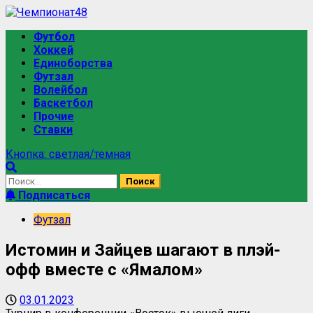
Футбол
Хоккей
Единоборства
Футзал
Волейбол
Баскетбол
Прочие
Ставки
Кнопка: светлая/темная
Подписаться
Футзал
Истомин и Зайцев шагают в плэй-
офф вместе с «Ямалом»
03.01.2023