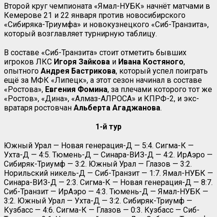
Второй круг чемпионата «Ямал-НУБК» начнёт матчами в
Кемерове 21 и 22 января против новосибирского
«Сибиряка-Триумфа» и новокузнецкого «Сиб-Транзита»,
который возглавляет турнирную таблицу.
В составе «Сиб-Транзита» стоит отметить бывших
игроков ЛКС
Игоря Зайкова
и
Ивана
Костяного
,
опытного
Андрея Бастрикова
, который успел поиграть
ещё за МФК «Липецк», а этот сезон начинал в составе
«Ростова»,
Евгения Фомина
, за плечами которого тот же
«Ростов», «Дина», «Алмаз-АЛРОСА» и КПРФ-2, и экс-
вратаря ростовчан
Альберта
Агаджанова
.
1-й тур
Южный Урал — Новая генерация-Д — 5:4. Сигма-К —
Ухта-Д — 4:5. Тюмень-Д — Синара-ВИЗ-Д — 4:2. ИрАэро —
Сибиряк-Триумф — 3:2. Южный Урал — Глазов — 3:2.
Норильский никель-Д — Сиб-Транзит — 1:7. Ямал-НУБК —
Синара-ВИЗ-Д — 2:3. Сигма-К — Новая генерация-Д — 8:7.
Сиб-Транзит — ИрАэро — 4:3. Тюмень-Д — Ямал-НУБК —
3:2. Южный Урал — Ухта-Д — 3:2. Сибиряк-Триумф —
Кузбасс — 4:6. Сигма-К — Глазов — 0:3. Кузбасс — Сиб-