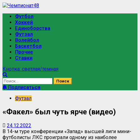
Перейти
к
Основное
Футбол
содержимому
меню
Хоккей
Единоборства
Футзал
Волейбол
Баскетбол
Прочие
Ставки
Кнопка: светлая/темная
Найти:
Подписаться
Футзал
«Факел» был чуть ярче (видео)
24.12.2022
В 14-м туре конференции «Запад» высшей лиги мини-
футболисты ЛКС проиграли одному из наиболее