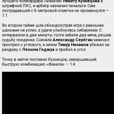
лучшего бомбардира «Факела»
Никиту Кузнецова
в
штрафной ЛКС, и арбитр назначил пенальти. Сам
пострадавший с 6-метровой отметки не промахнулся —
1:1.
Во втором тайме шла обоюдоострая игра с равными
шансами на успех, а удача улыбнулась сибирякам. С
интервалом в две минуты гости забили два мяча, решив
судьбу поединка. Сначала
Александр Серёгин
замкнул
прострел с углового, а затем
Тимур
Низамов
убежал на
рандеву с
Леоном Геджуа
и пробил в угол.
Точку в матче поставил Кузнецов, завершивший
быструю комбинацию «Факела» — 1:4.