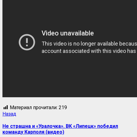
Материал прочитали:
219
Навигация
Предыдущая
Назад
запись:
записи
Не страшна и «Уралочка». ВК «Липецк» победил
команду Карполя (видео)