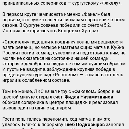
принципиальных соперников — сургутскому «Факелу».
В первом круге чемпионата именно «Факел» был
первым, кто сумел нанести липчанам поражение в этом
сезоне. В Сургуте хозяева победили со счётом 5:2.
История повторилась и в Копцевых Хуторах.
«Строители» подошли к поединку полными решимости
взять реванш, но четыре изматывающих матча в Кубке
России против команд суперлиги и подготовка к ним, не
могли не сказаться на состоянии нашей команды,
которая в декабре выглядит не самым лучшим образом.
И пусть не вводит в заблуждение крупная победа в
предыдущем туре над «Ростовом» — южане в тот день
играли в ослабленном составе.
Тем не менее, ЛКС начал игру с «Факелом» бодро и на
шестой минуте открыл счёт.
Фидан Низамутдинов
обокрал соперника в центре площадки и реализовал
выход один на один с вратарём.
Гости попытались переломить ход матча, и им это
удалось. Ближе к перерыву
Глеб Подковыров
зацепил