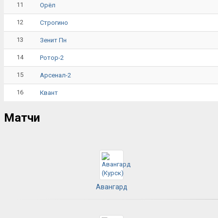
11
Орёл
12
Строгино
13
Зенит Пн
14
Ротор-2
15
Арсенал-2
16
Квант
Матчи
Авангард