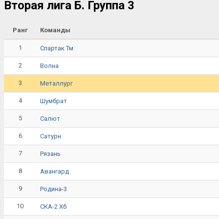
Вторая лига Б. Группа 3
Ранг
Команды
1
Спартак Тм
2
Волна
3
Металлург
4
Шумбрат
5
Салют
6
Сатурн
7
Рязань
8
Авангард
9
Родина-3
10
СКА-2 Хб