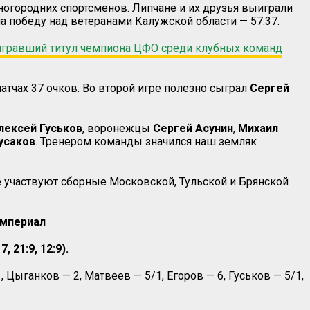
огородних спортсменов. Липчане и их друзья выиграли
ла победу над ветеранами Калужской области — 57:37.
ыигравший титул чемпиона ЦФО среди клубных команд
матчах 37 очков. Во второй игре полезно сыграл
Сергей
лексей Гуськов
, воронежцы
Сергей Асунин
,
Михаил
усаков
. Тренером команды значился наш земляк
 участвуют сборные Московской, Тульской и Брянской
Империал
 21:9, 12:9).
 Цыганков — 2, Матвеев — 5/1, Егоров — 6, Гуськов — 5/1,