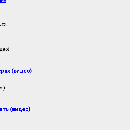
фи»
ься
.
ёрах (видео)
ать (видео)