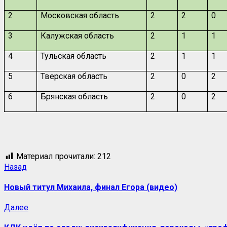
2
Московская область
2
2
0
3
Калужская область
2
1
1
4
Тульская область
2
1
1
5
Тверская область
2
0
2
6
Брянская область
2
0
2
Материал прочитали:
212
Навигация
Предыдущая
Назад
запись:
записи
Новый титул Михаила, финал Егора (видео)
Следующая
Далее
запись: