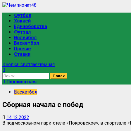
Перейти
к
Основное
Футбол
содержимому
меню
Хоккей
Единоборства
Футзал
Волейбол
Баскетбол
Прочие
Ставки
Кнопка: светлая/темная
Найти:
Подписаться
Баскетбол
Сборная начала с побед
14.12.2022
В подмосковном парк-отеле «Покровское», в спортзале «