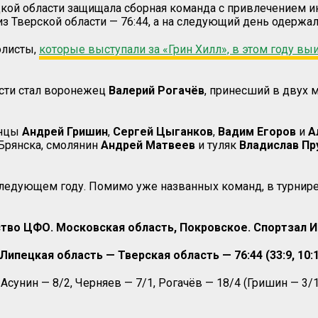
кой области защищала сборная команда с привлечением ин
из Тверской области — 76:44, а на следующий день одержа
олисты,
которые выступали за «Грин Хилл», в этом году в
сти стал воронежец
Валерий Рогачёв
, принесший в двух 
енцы
Андрей Гришин
,
Сергей
Цыганков
,
Вадим Егоров
и
А
Брянска, смолянин
Андрей
Матвеев
и туляк
Владислав Пр
следующем году. Помимо уже названных команд, в турнире
тво ЦФО. Московская область, Покровское. Спортзал 
Липецкая область — Тверская область — 76:44 (33:9, 10:17,
сунин — 8/2, Черняев — 7/1, Рогачёв — 18/4 (Гришин — 3/1,