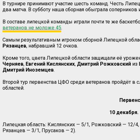
В турнире принимают участие шесть команд. Честь Липец
два матча. В субботу наша сборная обыграла соперников 
В составе липецкой команды играли почти те же баскетб
ветеранов не моложе 45
.
Самым результативным игроком сборной Липецкой обла
Рязанцев
, набравший 12 очков.
Кроме того, цвета Липецкой области защищали её урож
Черняев
,
Евгений Кислянских
,
Дмитрий Рожковский
из 
Дмитрий
Иноземцев
.
Второй тур первенства ЦФО среди ветеранов пройдёт в 
областей.
Первенс
10 декабря. 
Липецкая область: Кислянских — 5/1, Рожковский — 12/4, А
Рязанцев — 3/1, Прусаков — 2).