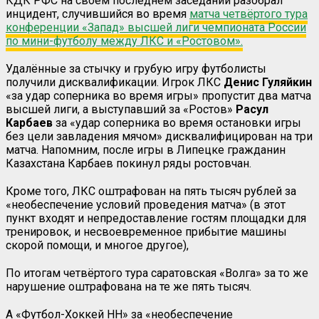
КДК РФС на своём последнем заседании разобрал
инцидент, случившийся во время
матча четвёртого тура
конференции «Запад» высшей лиги чемпионата России
по мини-футболу между ЛКС и «Ростовом».
Удалённые за стычку и грубую игру футболисты
получили дисквалификации. Игрок ЛКС
Денис Гуляйкин
«за удар соперника во время игры» пропустит два матча
высшей лиги, а выступавший за «Ростов»
Расул
Карбаев
за «удар соперника во время остановки игры
без цели завладения мячом» дисквалифицирован на три
матча. Напомним, после игры в Липецке гражданин
Казахстана Карбаев покинул ряды ростовчан.
Кроме того, ЛКС оштрафован на пять тысяч рублей за
«необеспечение условий проведения матча» (в этот
пункт входят и непредоставление гостям площадки для
тренировок, и несвоевременное прибытие машины
скорой помощи, и многое другое),
По итогам четвёртого тура саратовская «Волга» за то же
нарушение оштрафована на те же пять тысяч.
А «Футбол-Хоккей НН» за «необеспечение