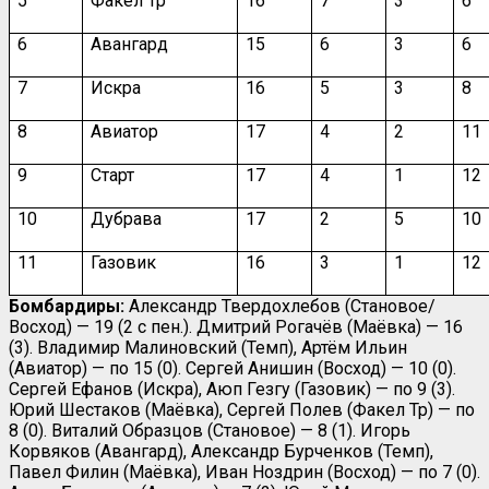
5
Факел Тр
16
7
3
6
6
Авангард
15
6
3
6
7
Искра
16
5
3
8
8
Авиатор
17
4
2
11
9
Старт
17
4
1
12
10
Дубрава
17
2
5
10
11
Газовик
16
3
1
12
Бомбардиры:
Александр Твердохлебов (Становое/
Восход) — 19 (2 с пен.). Дмитрий Рогачёв (Маёвка) — 16
(3). Владимир Малиновский (Темп), Артём Ильин
(Авиатор) — по 15 (0). Сергей Анишин (Восход) — 10 (0).
Сергей Ефанов (Искра), Аюп Гезгу (Газовик) — по 9 (3).
Юрий Шестаков (Маёвка), Сергей Полев (Факел Тр) — по
8 (0). Виталий Образцов (Становое) — 8 (1). Игорь
Корвяков (Авангард), Александр Бурченков (Темп),
Павел Филин (Маёвка), Иван Ноздрин (Восход) — по 7 (0).