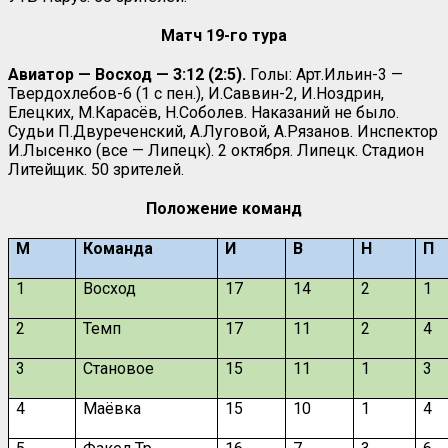
Матч 19-го тура
Авиатор — Восход — 3:12 (2:5).
Голы: Арт.Ильин-3 —
Твердохлебов-6 (1 с пен.), И.Саввин-2, И.Ноздрин,
Елецких, М.Карасёв, Н.Соболев. Наказаний не было.
Судьи П.Двуреченский, А.Луговой, А.Рязанов. Инспектор
И.Лысенко (все — Липецк). 2 октября. Липецк. Стадион
Литейщик. 50 зрителей.
Положение команд
М
Команда
И
В
Н
П
1
Восход
17
14
2
1
2
Темп
17
11
2
4
3
Становое
15
11
1
3
4
Маёвка
15
10
1
4