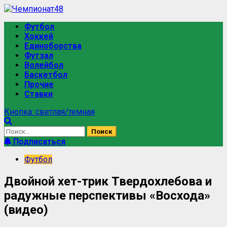
Футбол
Хоккей
Единоборства
Футзал
Волейбол
Баскетбол
Прочие
Ставки
Кнопка: светлая/темная
Подписаться
Футбол
Двойной хет-трик Твердохлебова и
радужные перспективы «Восхода»
(видео)