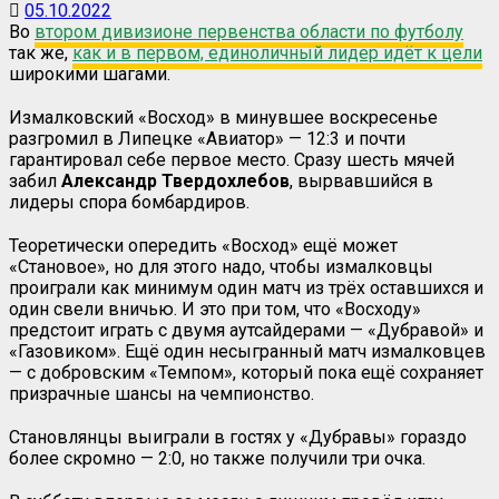
05.10.2022
Во
втором дивизионе первенства области по футболу
так же,
как и в первом, единоличный лидер идёт к цели
широкими шагами.
Измалковский «Восход» в минувшее воскресенье
разгромил в Липецке «Авиатор» — 12:3 и почти
гарантировал себе первое место. Сразу шесть мячей
забил
Александр Твердохлебов
, вырвавшийся в
лидеры спора бомбардиров.
Теоретически опередить «Восход» ещё может
«Становое», но для этого надо, чтобы измалковцы
проиграли как минимум один матч из трёх оставшихся и
один свели вничью. И это при том, что «Восходу»
предстоит играть с двумя аутсайдерами — «Дубравой» и
«Газовиком». Ещё один несыгранный матч измалковцев
— с добровским «Темпом», который пока ещё сохраняет
призрачные шансы на чемпионство.
Становлянцы выиграли в гостях у «Дубравы» гораздо
более скромно — 2:0, но также получили три очка.