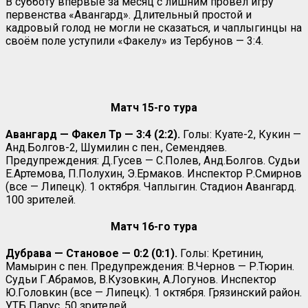
В субботу впервые за месяц с лишним провёл игру
первенства «Авангард». Длительный простой и
кадровый голод не могли не сказаться, и чаплыгинцы на
своём поле уступили «Факелу» из Тербунов — 3:4.
Матч 15-го тура
Авангард — Факел Тр — 3:4 (2:2).
Голы: Куате-2, Кукин —
Анд.Болгов-2, Шумилин с пен., Семендяев.
Предупреждения: Д.Гусев — С.Полев, Анд.Болгов. Судьи
Е.Артемова, П.Полухин, Э.Ермаков. Инспектор Р.Смирнов
(все — Липецк). 1 октября. Чаплыгин. Стадион Авангард.
100 зрителей.
Матч 16-го тура
Дубрава — Становое — 0:2 (0:1).
Голы: Кретинин,
Мамырин с пен. Предупреждения: В.Чернов — Р.Тюрин.
Судьи Г.Абрамов, В.Кузовкин, А.Логунов. Инспектор
Ю.Головкин (все — Липецк). 1 октября. Грязинский район.
УТБ Парус. 50 зрителей.