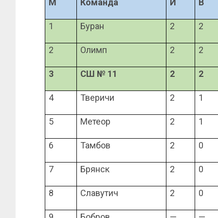
М
Команда
И
В
1
Буран
2
2
2
Олимп
2
2
3
СШ № 11
2
2
4
Тверичи
2
1
5
Метеор
2
1
6
Тамбов
2
0
7
Брянск
2
0
8
Славутич
2
0
9
Бобров
—
—