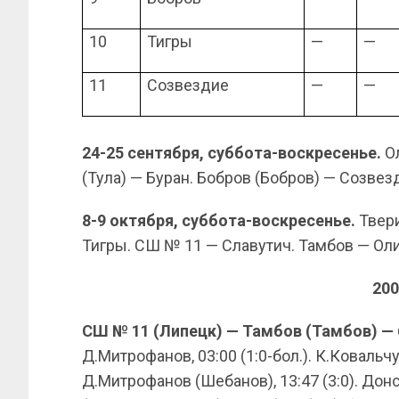
10
Тигры
—
—
11
Созвездие
—
—
24-25 сентября, суббота-воскресенье.
Ол
(Тула) — Буран. Бобров (Бобров) — Созвез
8-9 октября, суббота-воскресенье.
Твери
Тигры. СШ № 11 — Славутич. Тамбов — Ол
200
СШ № 11 (Липецк) — Тамбов (Тамбов) — 6:7 б
Д.Митрофанов, 03:00 (1:0-бол.). К.Ковальч
Д.Митрофанов (Шебанов), 13:47 (3:0). Донс