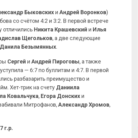
лександр Быковских
и
Андрей Воронков
)
ва со счётом 4:2 и 3:2. В первой встрече
зу отличились
Никита Крашевский
и
Илья
адислав Щегольков
, а две следующие
Данила Безымянных
.
еры
Сергей
и
Андрей Пироговы
, а также
ступила — 6:7 по буллитам и 4:7. В первой
дрились разбазарить преимущество и
йм. Хет-трик на счету
Даниила
ла
Ковальчука
,
Егора Донских
и
 забивали Митрофанов,
Александр Хромов
,
7 г.р.