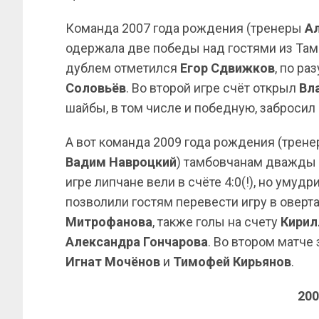
Команда 2007 года рождения (тренеры
А
одержала две победы над гостями из Тамбо
дублем отметился
Егор Сдвижков
, по ра
Соловьёв
. Во второй игре счёт открыл
Вл
шайбы, в том числе и победную, забросил
А вот команда 2009 года рождения (трен
Вадим
Навроцкий
) тамбовчанам дважды у
игре липчане вели в счёте 4:0(!), но уму
позволили гостям перевести игру в оверта
Митрофанова
, также голы на счету
Кирил
Александра Гончарова
. Во втором матче
Игнат Мочёнов
и
Тимофей Кирьянов
.
200