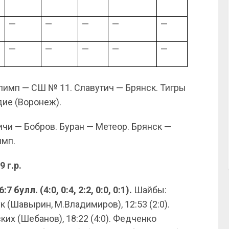
—
—
—
—
—
—
—
—
—
—
имп — СШ № 11. Славутич — Брянск. Тигры
дие (Воронеж).
чи — Бобров. Буран — Метеор. Брянск —
имп.
9 г.р.
улл. (4:0, 0:4, 2:2, 0:0, 0:1).
Шайбы:
ук (Шавырин, М.Владимиров), 12:53 (2:0).
ких (Шебанов), 18:22 (4:0). Федченко