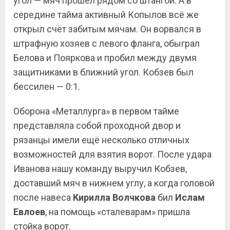
угол — мяч прошёл рядом со штангой. А в
середине тайма активный Копылов всё же
открыл счёт забитым мячам. Он ворвался в
штрафную хозяев с левого фланга, обыграл
Белова и Пояркова и пробил между двумя
защитниками в ближний угол. Кобзев был
бессилен — 0:1.
Оборона «Металлурга» в первом тайме
представляла собой проходной двор и
рязанцы имели ещё несколько отличных
возможностей для взятия ворот. После удара
Иванова нашу команду выручил Кобзев,
доставший мяч в нижнем углу, а когда головой
после навеса
Кирилла Волчкова
бил
Ислам
Евлоев
, на помощь «сталеварам» пришла
стойка ворот.