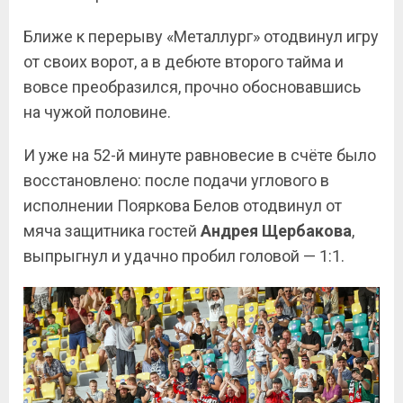
Ближе к перерыву «Металлург» отодвинул игру
от своих ворот, а в дебюте второго тайма и
вовсе преобразился, прочно обосновавшись
на чужой половине.
И уже на 52-й минуте равновесие в счёте было
восстановлено: после подачи углового в
исполнении Пояркова Белов отодвинул от
мяча защитника гостей
Андрея Щербакова
,
выпрыгнул и удачно пробил головой — 1:1.