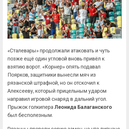
«Сталевары» продолжали атаковать и чуть
позже ещё один угловой вновь привёл к
взятию ворот. «Корнер» опять подавал
Поярков, защитники вынесли мяч из
рязанской штрафной, но он отскочил к
Алексееву, который прицельным ударом
направил игровой снаряд в дальний угол.
Прыжок голкипера
Леонида Балаганского
был бесполезным.
Рязанцы провели серию замен, на что липчане