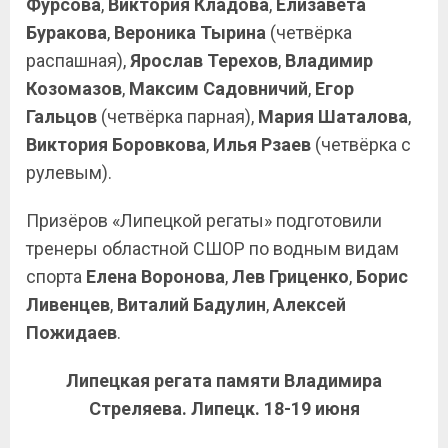
Фурсова
,
Виктория Кладова
,
Елизавета
Буракова
,
Вероника Тырина
(четвёрка
распашная),
Ярослав Терехов
,
Владимир
Козомазов
,
Максим Садовничий
,
Егор
Гальцов
(четвёрка парная),
Мария
Шаталова
,
Виктория Боровкова
,
Илья Рзаев
(четвёрка с
рулевым).
Призёров «Липецкой регаты» подготовили
тренеры областной СШОР по водным видам
спорта
Елена Воронова
,
Лев Гриценко
,
Борис
Ливенцев
,
Виталий Бадулин
,
Алексей
Пожидаев
.
Липецкая регата памяти Владимира
Стреляева. Липецк. 18-19 июня