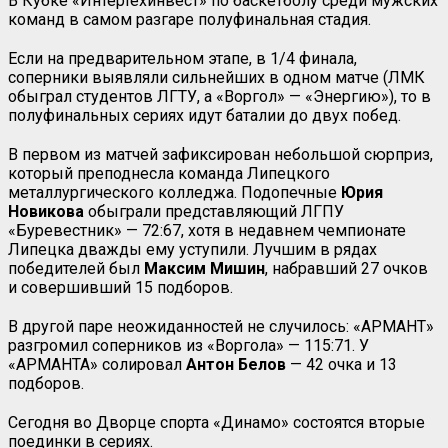
В Кубке «Интертехинвест» по баскетболу среди мужских
команд в самом разгаре полуфинальная стадия.
Если на предварительном этапе, в 1/4 финала,
соперники выявляли сильнейших в одном матче (
ЛМК
обыграл студентов ЛГТУ, а «Воргол»
—
«Энергию»),
то в
полуфинальных сериях идут баталии до двух побед.
В первом из матчей зафиксирован небольшой сюрприз,
который преподнесла команда Липецкого
металлургического колледжа. Подопечные
Юрия
Новикова
обыграли представляющий ЛГПУ
«Буревестник» — 72:67, хотя в недавнем чемпионате
Липецка дважды ему уступили. Лучшим в рядах
победителей был
Максим Мишин
, набравший 27 очков
и совершивший 15 подборов.
В другой паре неожиданностей не случилось: «АРМАНТ»
разгромил соперников из «Воргола» — 115:71. У
«АРМАНТА» солировал
Антон Белов
— 42 очка и 13
подборов.
Сегодня во Дворце спорта «Динамо» состоятся вторые
поединки в сериях.