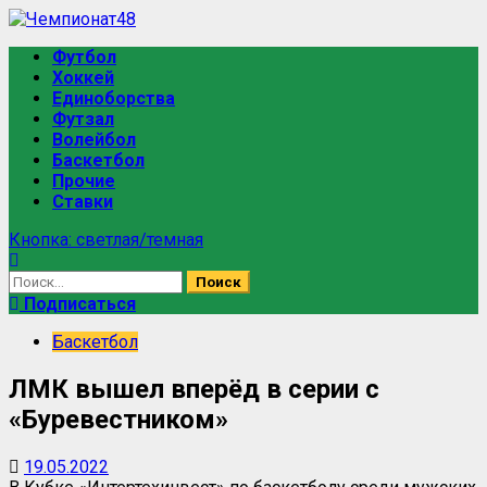
Футбол
Хоккей
Единоборства
Футзал
Волейбол
Баскетбол
Прочие
Ставки
Кнопка: светлая/темная
Подписаться
Баскетбол
ЛМК вышел вперёд в серии с
«Буревестником»
19.05.2022