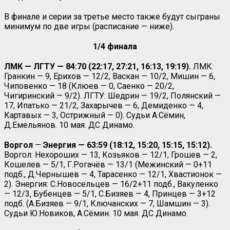
В финале и серии за третье место также будут сыграны
минимум по две игры (расписание — ниже).
1/4 финала
ЛМК — ЛГТУ — 84:70 (22:17, 27:21, 16:13, 19:19).
ЛМК:
Гранкин — 9, Ерихов — 12/2, Васкан — 10/2, Мишин — 6,
Чиповенко — 18 (Клюев — 0, Саенко — 20/2,
Чигиринский — 9/2). ЛГТУ: Шедрин — 19/2, Полянский —
17, Ипатько — 21/2, Захарычев — 6, Демиденко — 4,
Картавых — 3, Острижный — 0). Судьи А.Сёмин,
Д.Емельянов. 10 мая. ДС Динамо.
Воргол
—
Энергия — 63:59 (18:12, 15:20, 15:15, 15:12).
Воргол: Нехороших — 13, Козьяков — 12/1, Грошев — 2,
Кошелев — 5/1, Г.Рогачёв — 13/1 (Межинский — 0+11
подб., Д.Чернышев — 4, Тарасенко — 12/1, Хвастионок —
2). Энергия: С.Новосельцев — 16/2+11 подб., Вакуленко
— 12/3, Бубенцев — 5/1, С.Бизяев — 4, Принцев — 3+12
подб. (А.Бизяев — 9/1, Ключанских — 7, Шамшин — 3).
Судьи Ю.Новиков, А.Сёмин. 10 мая. ДС Динамо.