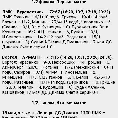
1/2 финала. Первые матчи
ЛМК — Буревестник — 72:67 (16:20, 19:7, 17:18, 20:22).
ЛМК: Гранкин — 6/1+10 подб., Ерихов — 19/4+14 подб.,
Васкан — 11/2, Мишин — 27/4+15 подб., Чиповенко — 6
(Саенко — 3/1, Вл-р Кузнецов — 0). Буревестник: Вл-в
Кузнецов — 16/2, А.Цыганков — 6, Рулёв — 13/1,
И.Севостьянов — 14/2+12 подб., Родионов — 15/1
(Нурлаев — 3). Судьи А.Сёмин, Д.Емельянов. 17 мая. ДС
Динамо. Счёт в серии 1-0.
Воргол — АРМАНТ — 71:115 (14:28, 13:31, 20:26, 24:30).
Воргол: Тарасенко — 9/3, Нехороших — 14, Грошев — 0,
Аккерберг — 28/8, Г.Рогачёв — 17/2 (Межинский — 0+11
подб., Сахаров — 3/1). АРМАНТ: Иноземцев — 2,
М.Чешуев — 11/3, С.Цыганков — 5/1, Белов — 42/6+13
подб., Рязанцев — 13/1+14 подб. (Берников — 10, Гришин
— 28/3, Телепин — 4, Кудряшов — 0). Судьи А.Сёмин,
Ю.Новиков. 17 мая. ДС Динамо. Счёт в серии 0-1.
1/2 финала. Вторые матчи
19 мая, четверг. Липецк. ДС Динамо.
19:00 ЛМК —
Буревестник. 20:30 Воргол — АРМАНТ.