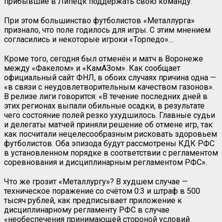
прибывшие в Липецк поддержать свою команду.
При этом большинство футболистов «Металлурга»
признало, что поле годилось для игры. С этим мнением
согласились и некоторые игроки «Торпедо»…
Кроме того, сегодня был отменён и матч в Воронеже
между «Факелом» и «КамАЗом». Как сообщает
официальный сайт ФНЛ, в обоих случаях причина одна —
«в связи с неудовлетворительным качеством газонов».
В релизе лиги говорится: «В течение последних дней в
этих регионах выпали обильные осадки, в результате
чего состояние полей резко ухудшилось. Главные судьи
и делегаты матчей приняли решение об отмене игр, так
как посчитали нецелесообразным рисковать здоровьем
футболистов. Оба эпизода будут рассмотрены КДК РФС
в установленном порядке в соответствии с регламентом
соревнования и дисциплинарным регламентом РФС».
Что же грозит «Металлургу»? В худшем случае —
техническое поражение со счётом 0:3 и штраф в 500
тысяч рублей, как предписывает приложение к
дисциплинарному регламенту РФС в случае
«необеспечения принимающей стороной условий