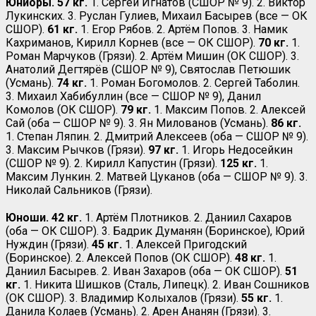
Юниоры. 57 кг.
1. Сергей Игнатов (СШОР № 9). 2. Виктор
Лукинских. 3. Руслан Гулиев, Михаил Басырев (все — ОК
СШОР).
61 кг.
1. Егор Рябов. 2. Артём Попов. 3. Намик
Кахриманов, Кирилл Корнев (все — ОК СШОР).
70 кг.
1.
Роман Марчуков (Грязи). 2. Артём Мишин (ОК СШОР). 3.
Анатолий Дегтярёв (СШОР № 9), Святослав Петюшик
(Усмань).
74 кг.
1. Роман Богомолов. 2. Сергей Таболин.
3. Михаил Хабибуллин (все — СШОР № 9), Данил
Комолов (ОК СШОР).
79 кг.
1. Максим Попов. 2. Алексей
Сай (оба — СШОР № 9). 3. Ян Милованов (Усмань).
86 кг.
1. Степан Ляпин. 2. Дмитрий Алексеев (оба — СШОР № 9).
3. Максим Рычков (Грязи).
97 кг.
1. Игорь Недосейкин
(СШОР № 9). 2. Кирилл Капустин (Грязи).
125 кг.
1.
Максим Лункин. 2. Матвей Цуканов (оба — СШОР № 9). 3.
Николай Сальников (Грязи).
Юноши. 42 кг.
1. Артём Плотников. 2. Даниил Сахаров
(оба — ОК СШОР). 3. Бадрик Думанян (Боринское), Юрий
Нуждин (Грязи).
45 кг.
1. Алексей Пригодский
(Боринское). 2. Алексей Попов (ОК СШОР).
48 кг.
1.
Даниил Басырев. 2. Иван Захаров (оба — ОК СШОР).
51
кг.
1. Никита Шишков (Сталь, Липецк). 2. Иван Сошников
(ОК СШОР). 3. Владимир Колыхалов (Грязи).
55 кг.
1.
Данила Колаев (Усмань). 2. Арен Ананян (Грязи). 3.