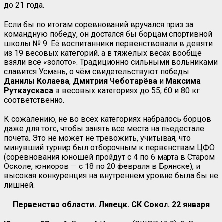
до 21 года.
Если бы по итогам соревнований вручался приз за
командную победу, он достался бы борцам спортивной
школы № 9. Её воспитанники первенствовали в девяти
из 19 весовых категорий, а в тяжёлых весах вообще
взяли всё «золото». Традиционно сильными вольниками
славится Усмань, о чём свидетельствуют победы
Данилы Колаева
,
Дмитрия
Чеботарёва
и
Максима
Руткаускаса
в весовых категориях до 55, 60 и 80 кг
соответственно.
К сожалению, не во всех категориях набралось борцов
даже для того, чтобы занять все места на пьедестале
почёта. Это не может не тревожить, учитывая, что
минувший турнир был отборочным к первенствам ЦФО
(соревнования юношей пройдут с 4 по 6 марта в Старом
Осколе, юниоров — с 18 по 20 февраля в Брянске), и
высокая конкуренция на внутреннем уровне была бы не
лишней.
Первенство области. Липецк. СК Сокол. 22 января