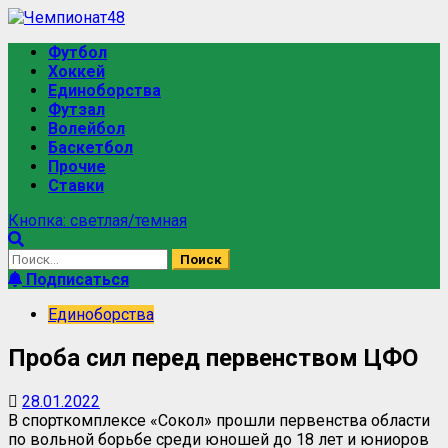
Футбол
Хоккей
Единоборства
Футзал
Волейбол
Баскетбол
Прочие
Ставки
Кнопка: светлая/темная
Подписаться
Единоборства
Проба сил перед первенством ЦФО
28.01.2022
В спорткомплексе «Сокол» прошли первенства области
по вольной борьбе среди юношей до 18 лет и юниоров