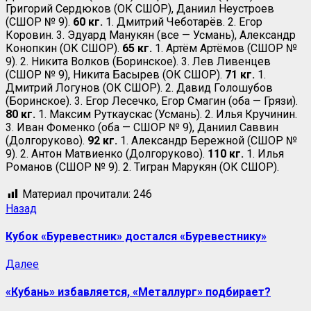
Григорий Сердюков (ОК СШОР), Даниил Неустроев
(СШОР № 9).
60 кг.
1. Дмитрий Чеботарёв. 2. Егор
Коровин. 3. Эдуард Манукян (все — Усмань), Александр
Конопкин (ОК СШОР).
65 кг.
1. Артём Артёмов (СШОР №
9). 2. Никита Волков (Боринское). 3. Лев Ливенцев
(СШОР № 9), Никита Басырев (ОК СШОР).
71 кг.
1.
Дмитрий Логунов (ОК СШОР). 2. Давид Голошубов
(Боринское). 3. Егор Лесечко, Егор Смагин (оба — Грязи).
80 кг.
1. Максим Руткаускас (Усмань). 2. Илья Кручинин.
3. Иван Фоменко (оба — СШОР № 9), Даниил Саввин
(Долгоруково).
92 кг.
1. Александр Бережной (СШОР №
9). 2. Антон Матвиенко (Долгоруково).
110 кг.
1. Илья
Романов (СШОР № 9). 2. Тигран Марукян (ОК СШОР).
Материал прочитали:
246
Назад
Кубок «Буревестник» достался «Буревестнику»
Далее
«Кубань» избавляется, «Металлург» подбирает?