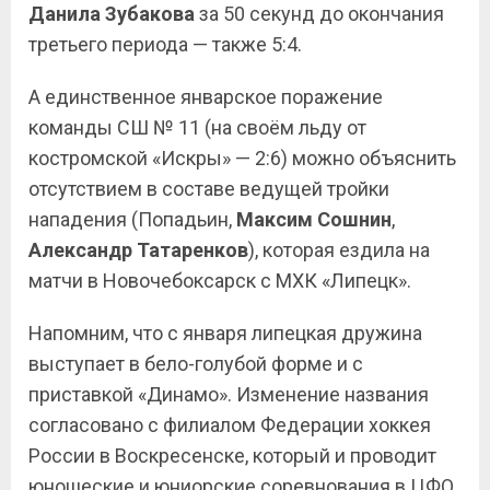
Данила Зубакова
за 50 секунд до окончания
третьего периода — также 5:4.
А единственное январское поражение
команды СШ № 11 (на своём льду от
костромской «Искры» — 2:6) можно объяснить
отсутствием в составе ведущей тройки
нападения (Попадьин,
Максим Сошнин
,
Александр Татаренков
), которая ездила на
матчи в Новочебоксарск с МХК «Липецк».
Напомним, что с января липецкая дружина
выступает в бело-голубой форме и с
приставкой «Динамо». Изменение названия
согласовано с филиалом Федерации хоккея
России в Воскресенске, который и проводит
юношеские и юниорские соревнования в ЦФО.