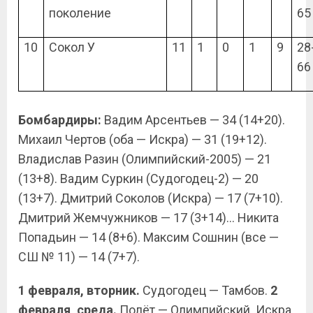
поколение
65
10
Сокол У
11
1
0
1
9
28
66
Бомбардиры:
Вадим Арсентьев — 34 (14+20).
Михаил Чертов (оба — Искра) — 31 (19+12).
Владислав Разин (Олимпийский-2005) — 21
(13+8). Вадим Суркин (Судогодец-2) — 20
(13+7). Дмитрий Соколов (Искра) — 17 (7+10).
Дмитрий Жемчужников — 17 (3+14)… Никита
Попадьин — 14 (8+6). Максим Сошнин (все —
СШ № 11) — 14 (7+7).
1 февраля, вторник.
Судогодец — Тамбов.
2
февраля, среда.
Полёт — Олимпийский. Искра