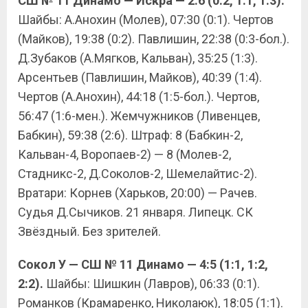
СШ № 11 Динамо — Искра — 2:6 (0:2, 1:1, 1:3).
Шайбы: А.Анохин (Молев), 07:30 (0:1). Чертов
(Майков), 19:38 (0:2). Павлишин, 22:38 (0:3-бол.).
Д.Зубаков (А.Мягков, Кальван), 35:25 (1:3).
Арсентьев (Павлишин, Майков), 40:39 (1:4).
Чертов (А.Анохин), 44:18 (1:5-бол.). Чертов,
56:47 (1:6-мен.). Жемчужников (Ливенцев,
Бабкин), 59:38 (2:6). Штраф: 8 (Бабкин-2,
Кальван-4, Воропаев-2) — 8 (Молев-2,
Стадникс-2, Д.Соколов-2, Шемелайтис-2).
Вратари: Корнев (Харьков, 20:00) — Рачев.
Судья Д.Сычиков. 21 января. Липецк. СК
Звёздный. Без зрителей.
Сокол У — СШ № 11 Динамо — 4:5 (1:1, 1:2,
2:2).
Шайбы: Шишкин (Лавров), 06:33 (0:1).
Романков (Крамаренко, Николаюк), 18:05 (1:1).