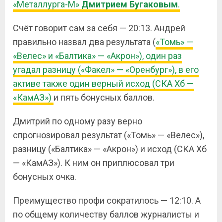
«Металлурга-М»
Дмитрием
Бугаковым
.
Счёт говорит сам за себя — 20:13. Андрей
правильно назвал два результата (
«Томь» —
«Велес» и «Балтика» — «Акрон»), один раз
угадал разницу («Факел» — «Оренбург»), в его
активе также один верный исход (СКА Хб —
«КамАЗ»)
и пять бонусных баллов.
Дмитрий по одному разу верно
спрогнозировал результат («Томь» — «Велес»),
разницу («Балтика» — «Акрон») и исход (СКА Хб
— «КамАЗ»). К ним он приплюсовал три
бонусных очка.
Преимущество профи сократилось — 12:10. А
по общему количеству баллов журналисты и