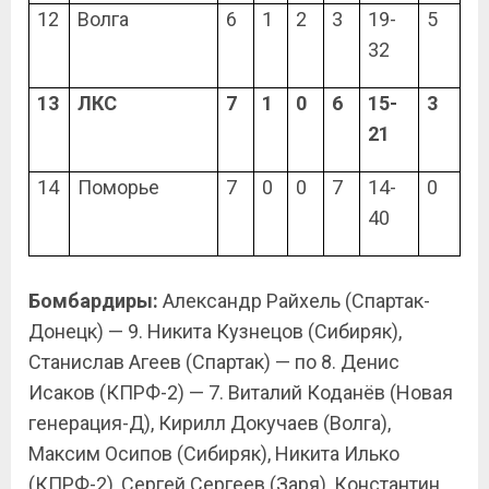
12
Волга
6
1
2
3
19-
5
32
13
ЛКС
7
1
0
6
15-
3
21
14
Поморье
7
0
0
7
14-
0
40
Бомбардиры:
Александр Райхель (Спартак-
Донецк) — 9. Никита Кузнецов (Сибиряк),
Станислав Агеев (Спартак) — по 8. Денис
Исаков (КПРФ-2) — 7. Виталий Коданёв (Новая
генерация-Д), Кирилл Докучаев (Волга),
Максим Осипов (Сибиряк), Никита Илько
(КПРФ-2), Сергей Сергеев (Заря), Константин