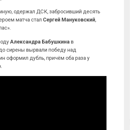
омную, одержал ДСК, забросивший десять
Героем матча стал
Сергей Мануковский
,
пас».
ходу
Александра Бабушкина
в
 до сирены вырвали победу над
ин оформил дубль, причём оба раза у
.