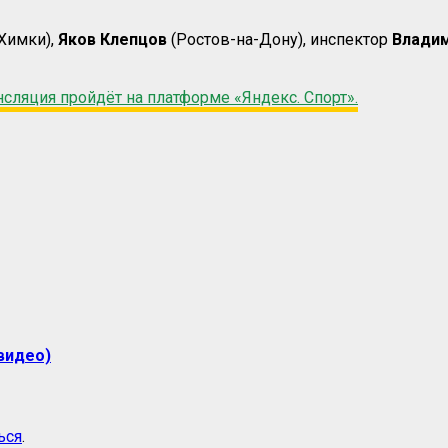
Химки),
Яков Клепцов
(Ростов-на-Дону), инспектор
Влади
сляция пройдёт на платформе «Яндекс. Спорт».
видео)
ься
.