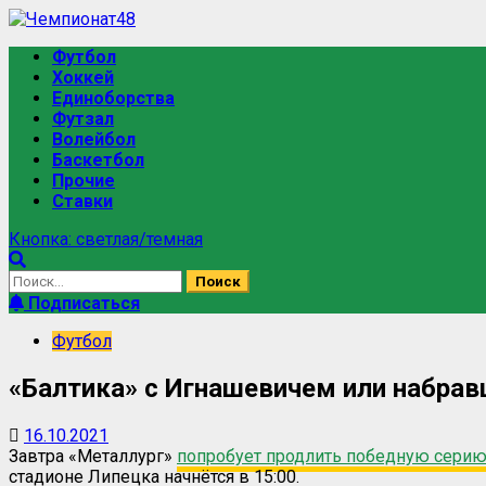
Футбол
Хоккей
Единоборства
Футзал
Волейбол
Баскетбол
Прочие
Ставки
Кнопка: светлая/темная
Подписаться
Футбол
«Балтика» с Игнашевичем или набрав
16.10.2021
Завтра «Металлург»
попробует продлить победную серию
стадионе Липецка начнётся в 15:00.