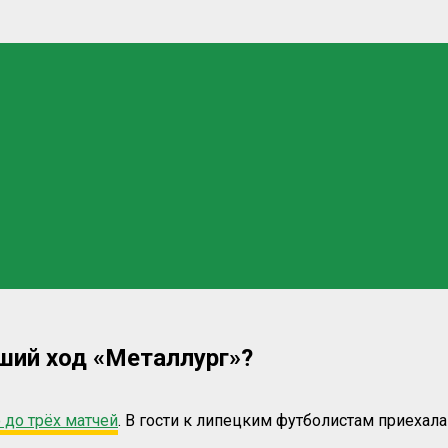
ший ход «Металлург»?
 до трёх матчей
. В гости к липецким футболистам приехал