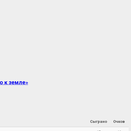
о к земле»
Сыграно
Очков