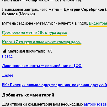
«Балтика» — «Спартак-2» — 1:0
(Гелоян, 19).
Лайнсмены завтрашнего матча —
Дмитрий Серебряков
(
Яковлев
(Москва).
Матч на стадионе «Металлург» начнётся в 15:00.
Видеотран
Прогнозы на матчи 18-го тура здесь
Итоги 17-го тура и положение команд здесь
Материал прочитали:
165
Назад
Липецкие гимнасты — сильнейшие в ЦФО!
Далее
ВК «Липецк» сломал одну традицию, сохранив другую (
Добавить комментарий
Для отправки комментария вам необходимо
авторизоват