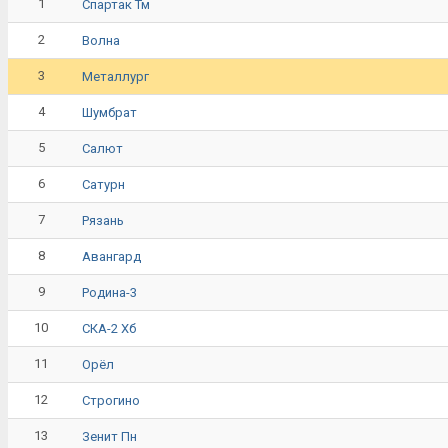
1
Спартак Тм
2
Волна
3
Металлург
4
Шумбрат
5
Салют
6
Сатурн
7
Рязань
8
Авангард
9
Родина-3
10
СКА-2 Хб
11
Орёл
12
Строгино
13
Зенит Пн