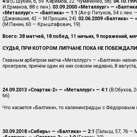
4:0
(С.Шубин, 6, 59. Киримов, 22. Чумаченко, 58).
04.10.199
И.Ермаков, 88 с пен.).
03.09.2000 «Металлург» — «Балтика
«Металлург» — «Балтика» — 1:1
(Ал-р Петухов, 54 с пен. 
(Джанашия, 42 — М.Прошин, 24).
02.06.2009 «Балтика» — 
(М.Панин, 60 — Крыштафович, 19).
Всего: 38 матчей, 18 побед, 11 ничьих, 9 поражений, мяч
СУДЬЯ, ПРИ КОТОРОМ ЛИПЧАНЕ ПОКА НЕ ПОБЕЖДАЛИ
Главным арбитром матча «Металлург» — «Балтика» назна
проиграли, причём один из них совсем недавно, 8 августа,
24.09.2013 «Спартак-2» — «Металлург» — 4:1
(В.Обухов, 2
66).
Что касается «Балтики», то калининградцы с Фёдоровым 
30.09.2018 «Сибирь» — «Балтика» — 2:1
(Галыш, 57, 76 — М