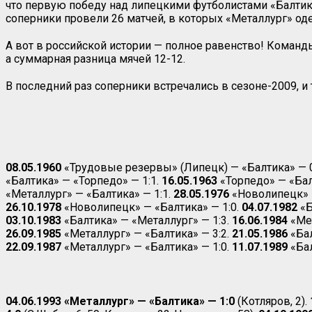
что первую победу над липецкими футболистами «Балтика»
соперники провели 26 матчей, в которых «Металлург» оде
А вот в российской истории — полное равенство! Команд
а суммарная разница мячей 12-12.
В последний раз соперники встречались в сезоне-2009, и
08.05.1960
«Трудовые резервы» (Липецк) — «Балтика» — 0
«Балтика» — «Торпедо» — 1:1.
16.05.1963
«Торпедо» — «Бал
«Металлург» — «Балтика» — 1:1.
28.05.1976
«Новолипецк» —
26.10.1978
«Новолипецк» — «Балтика» — 1:0.
04.07.1982
«Б
03.10.1983
«Балтика» — «Металлург» — 1:3.
16.06.1984
«Мет
26.09.1985
«Металлург» — «Балтика» — 3:2.
21.05.1986
«Бал
22.09.1987
«Металлург» — «Балтика» — 1:0.
11.07.1989
«Бал
04.06.1993 «Металлург» — «Балтика» — 1:0
(Котляров, 2).