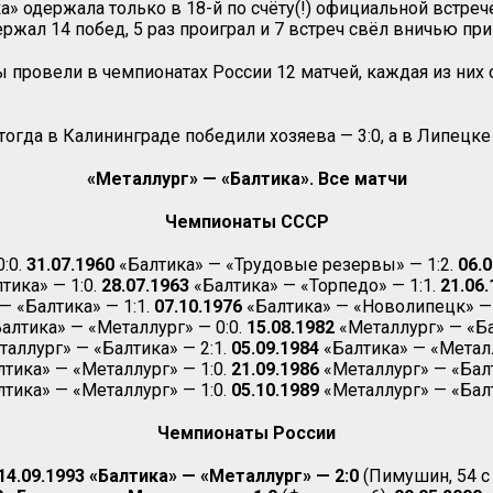
 одержала только в 18-й по счёту(!) официальной встрече
ржал 14 побед, 5 раз проиграл и 7 встреч свёл вничью при
ы провели в чемпионатах России 12 матчей, каждая из них
 тогда в Калининграде победили хозяева — 3:0, а в Липецк
«Металлург» — «Балтика». Все матчи
Чемпионаты СССР
:0.
31.07.1960
«Балтика» — «Трудовые резервы» — 1:2.
06.0
тика» — 1:0.
28.07.1963
«Балтика» — «Торпедо» — 1:1.
21.06.
 «Балтика» — 1:1.
07.10.1976
«Балтика» — «Новолипецк» — 
алтика» — «Металлург» — 0:0.
15.08.1982
«Металлург» — «Ба
аллург» — «Балтика» — 2:1.
05.09.1984
«Балтика» — «Металл
тика» — «Металлург» — 1:0.
21.09.1986
«Металлург» — «Балт
тика» — «Металлург» — 1:0.
05.10.1989
«Металлург» — «Балт
Чемпионаты России
14.09.1993 «Балтика» — «Металлург» — 2:0
(Пимушин, 54 с 