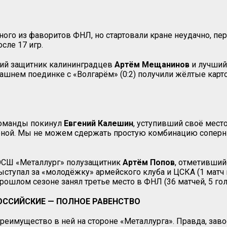
ого из фаворитов ФНЛ, но стартовали кране неудачно, пер
сле 17 игр.
щий защитник калининградцев
Артём Мещанинов
и лучший
ашнем поединке с «Волгарём» (0:2) получили жёлтые карт
 команды покинул
Евгений
Калешин
, уступивший своё мест
оной. Мы не можем сдержать простую комбинацию соперник
ДЮСШ «Металлург» полузащитник
Артём Попов
, отметивший
ступал за «молодёжку» армейского клуба и ЦСКА (1 матч в
рошлом сезоне занял третье место в ФНЛ (36 матчей, 5 гол
РОССИЙСКИЕ — ПОЛНОЕ РАВЕНСТВО
реимущество в ней на стороне «Металлурга». Правда, заво