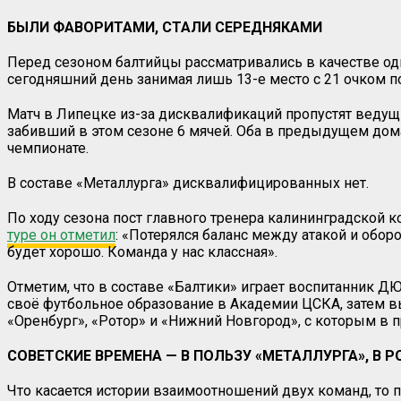
БЫЛИ ФАВОРИТАМИ, СТАЛИ СЕРЕДНЯКАМИ
Перед сезоном балтийцы рассматривались в качестве одн
сегодняшний день занимая лишь 13-е место с 21 очком по
Матч в Липецке из-за дисквалификаций пропустят веду
забивший в этом сезоне 6 мячей. Оба в предыдущем дом
чемпионате.
В составе «Металлурга» дисквалифицированных нет.
По ходу сезона пост главного тренера калининградской
туре он отметил
: «Потерялся баланс между атакой и обор
будет хорошо. Команда у нас классная».
Отметим, что в составе «Балтики» играет воспитанник 
своё футбольное образование в Академии ЦСКА, затем вы
«Оренбург», «Ротор» и «Нижний Новгород», с которым в п
СОВЕТСКИЕ ВРЕМЕНА — В ПОЛЬЗУ «МЕТАЛЛУРГА», В 
Что касается истории взаимоотношений двух команд, то п