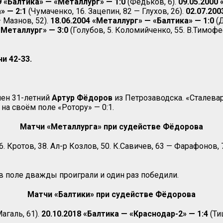
9 «Балтика» — «Металлург» — 1:0
(Федьков, 6).
09.05.2000
» — 2:1
(Чумаченко, 16. Зацепин, 82 — Глухов, 26).
02.07.200
— Мазнов, 52).
18.06.2004 «Металлург» — «Балтика» — 1:0
(Д
«Металлург» — 3:0
(Голубов, 5. Коломийченко, 55. В.Тимофе
и 42-33.
чен 31-летний
Артур Фёдоров
из Петрозаводска. «Сталевар
 на своём поле «Ротору» — 0:1.
Матчи «Металлурга» при судействе Фёдорова
6. Кротов, 38. Ал-р Козлов, 50. К.Савичев, 63 — Фарафонов, 
в поле дважды проиграли и один раз победили.
Матчи «Балтики» при судействе Фёдорова
агаль, 61).
20.10.2018 «Балтика — «Краснодар-2» — 1:4
(Тиш