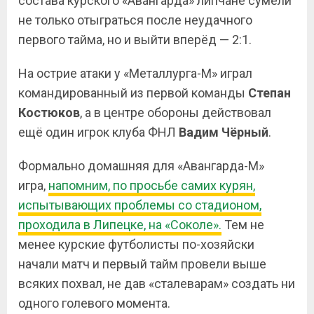
состава курского «Авангарда» липчане сумели
не только отыграться после неудачного
первого тайма, но и выйти вперёд — 2:1.
На острие атаки у «Металлурга-М» играл
командированный из первой команды
Степан
Костюков
, а в центре обороны действовал
ещё один игрок клуба ФНЛ
Вадим Чёрный
.
Формально домашняя для «Авангарда-М»
игра,
напомним, по просьбе самих курян,
испытывающих проблемы со стадионом,
проходила в Липецке, на «Соколе».
Тем не
менее курские футболисты по-хозяйски
начали матч и первый тайм провели выше
всяких похвал, не дав «сталеварам» создать ни
одного голевого момента.