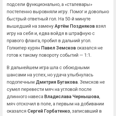
подсели функционально, а «сталевары»
постепенно выровняли игру. Помог и довольно
быстрый ответный гол. На 50-й минуте
вышедший на замену
Артём
Поздняков
взял
игру на себя и, едва войдя в штрафную с
правого фланга, пробил в дальний угол.
Голкипер курян
Павел Земсков
оказался не
готов к такому повороту событий — 1:1.
В дальнейшем игра шла с обоюдными
шансами на успех, но удача улыбнулась
подопечным
Дмитрия Бугакова
. Земсков не
сумел перевести мяч на угловой после
длинного навеса
Владислава Чернышова
,
мяч отскочил в поле, а первым на добивании
оказался
Сергей
Горбатенко
, записавший в