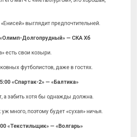
 «Енисей» выглядит предпочтительней.
00 «Олимп-Долгопрудный» — СКА Хб
а» есть свои козыри.
овных футболистов, даже в гостях.
15:00 «Спартак-2» — «Балтика»
т, а забить хотя бы однажды должна.
уж много, поэтому будет «сухая» ничья.
6:00 «Текстильщик» — «Волгарь»