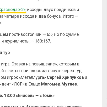
Краснодар-2»,
исходы двух поединков и
а четыре исхода и два бонуса. Итого —
а.
ем противостоянии — 6:5, но по сумме
и журналисты — 183:167.
й тур
игра. Ставка на повышение», которым в
й газеты» пришлось заглянуть через тур,
лом игрок «Металлурга»
Сергей Хрипунков
и
ндент «ЛСГ» в Ельце
Магомед Мутаев
.
е. 13:00 «Енисей» — «Томь»
 его матч с «Металлургом», это хорошая,