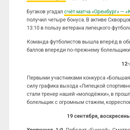
Бугаков угадал
счёт матча «Оренбург» — «
получил четыре бонуса. В активе Скворцов
13:10 в пользу ветерана липецкого футбол
Команда футболистов
вышла вперёд в общ
баллов впереди по-прежнему болельщики 
12-
Первыми участниками конкурса «Большая 
силу графика выхода «Липецкой спортивно
стали тренер нашей «молодёжки», в прош
болельщик с огромным стажем, корреспо
19 сентября, воскресень
Хрипунков. 1:0.
Победит «Енисей». Смотрел