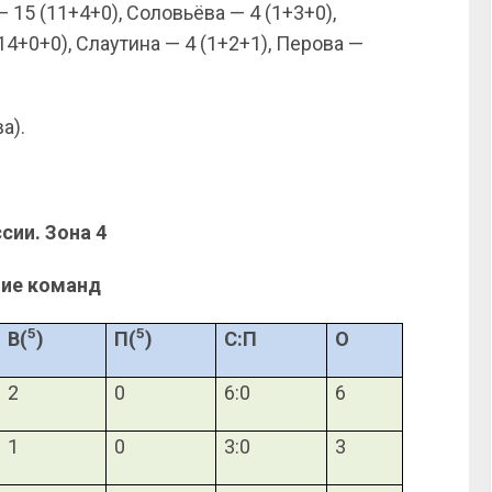
 15 (11+4+0), Соловьёва — 4 (1+3+0),
14+0+0), Слаутина — 4 (1+2+1), Перова —
а).
сии. Зона 4
ие команд
5
5
В(
)
П(
)
С:П
О
2
0
6:0
6
1
0
3:0
3