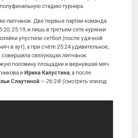
 полуфинальную стадию турнира.
ю липчанок. Две первые партии команда
20, 25:19, и лишь в третьем сете курянки
хозяйки упустили сетбол (после удачной
яч в аут), а при счёте 25:24 удивительное,
е совершила связующая липчанок
чужую половину площадки и вернувшая мяч
тникова и
Ирина Капустина
, а после
льи Слаутиной
— 26:24!
(смотреть эпизод