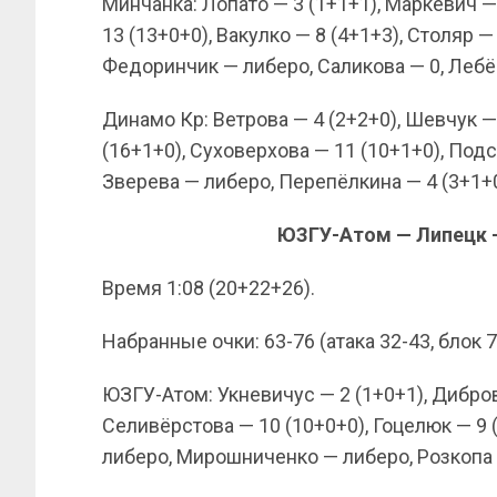
Минчанка: Лопато — 3 (1+1+1), Маркевич — 
13 (13+0+0), Вакулко — 8 (4+1+3), Столяр —
Федоринчик — либеро, Саликова — 0, Лебё
Динамо Кр: Ветрова — 4 (2+2+0), Шевчук — 
(16+1+0), Суховерхова — 11 (10+1+0), Под
Зверева — либеро, Перепёлкина — 4 (3+1+0
ЮЗГУ-Атом — Липецк — 0
Время 1:08 (20+22+26).
Набранные очки: 63-76 (атака 32-43, блок 7
ЮЗГУ-Атом: Укневичус — 2 (1+0+1), Диброва
Селивёрстова — 10 (10+0+0), Гоцелюк — 9 (
либеро, Мирошниченко — либеро, Розкопа —