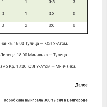
1
1
3:3
3
0
1
0:3
0
0
2
0:6
0
чанка. 18:00 Тулица — ЮЗГУ-Атом.
Липецк. 18:00 Минчанка — Тулица.
намо Кр. 18:00 ЮЗГУ-Атом — Минчанка.
Далее
Коробкина выиграла 300 тысяч в Белгороде