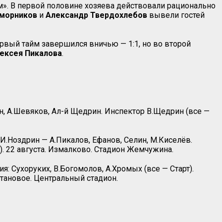
». В первой половине хозяева действовали рационально
морников
и
Александр Твердохлебов
вывели гостей
ервый тайм завершился вничью — 1:1, но во второй
ексея Пикалова
.
н, А.Шевяков, Ал-й Щедрин. Инспектор В.Щедрин (все —
 И.Ноздрин — А.Пикалов, Ефанов, Селин, М.Киселёв.
ц). 22 августа. Измалково. Стадион Жемчужина.
: Сухоруких, В.Богомолов, А.Хромых (все — Старт).
Становое. Центральный стадион.