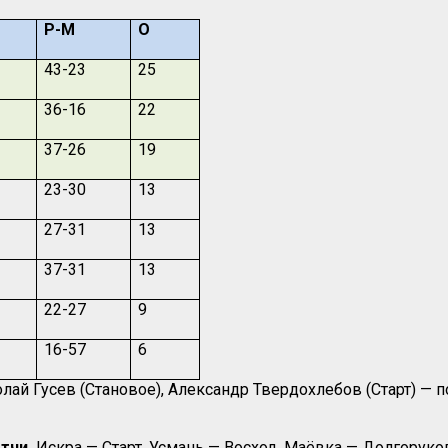
Р-М
О
43-23
25
36-16
22
37-26
19
23-30
13
27-31
13
37-31
13
22-27
9
16-57
6
лай Гусев (Становое), Александр Твердохлебов (Старт) — по
атчи.
Искра — Старт. Усмань — Восход. Маёвка — Долгоруко