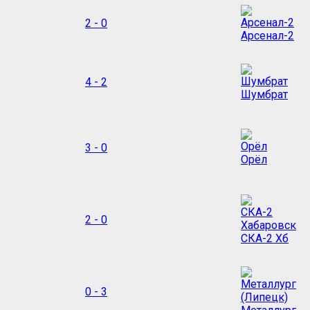
2 - 0
Арсенал-2
4 - 2
Шумбрат
3 - 0
Орёл
2 - 0
СКА-2 Хб
0 - 3