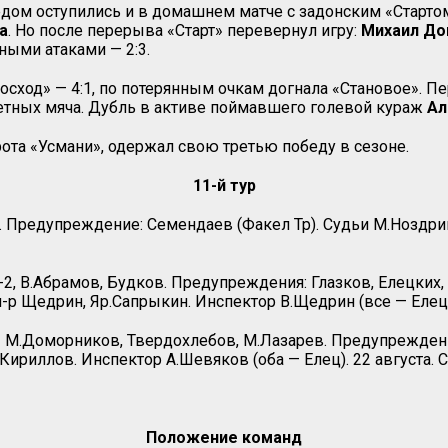
дом оступились и в домашнем матче с задонским «Стартом
а
. Но после перерыва «Старт» перевернул игру:
Михаил До
ными атаками — 2:3.
осход» — 4:1, по потерянным очкам догнала «Становое». П
ветных мяча. Дубль в активе поймавшего голевой кураж
Ал
рота «Усмани», одержал свою третью победу в сезоне.
11-й тур
. Предупреждение: Семендаев (Факел Тр). Судьи М.Ноздри
-2, В.Абрамов, Будков. Предупреждения: Глазков, Елецких,
 Ал-р Щедрин, Яр.Сапрыкин. Инспектор В.Щедрин (все — Еле
 — М.Доморников, Твердохлебов, М.Лазарев. Предупреждения
Кириллов. Инспектор А.Шевяков (оба — Елец). 22 августа. 
Положение команд