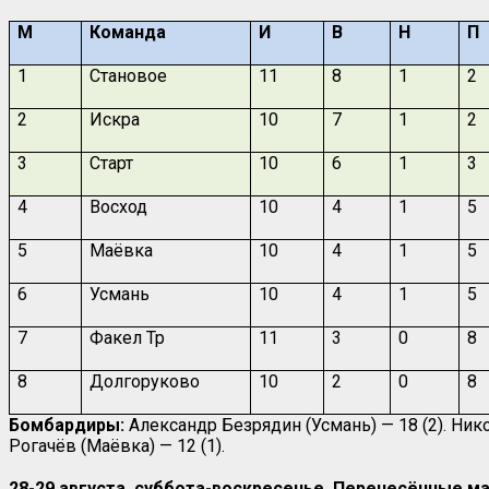
М
Команда
И
В
Н
П
1
Становое
11
8
1
2
2
Искра
10
7
1
2
3
Старт
10
6
1
3
4
Восход
10
4
1
5
5
Маёвка
10
4
1
5
6
Усмань
10
4
1
5
7
Факел Тр
11
3
0
8
8
Долгоруково
10
2
0
8
Бомбардиры:
Александр Безрядин (Усмань) — 18 (2). Нико
Рогачёв (Маёвка) — 12 (1).
28-29 августа, суббота-воскресенье. Перенесённые м