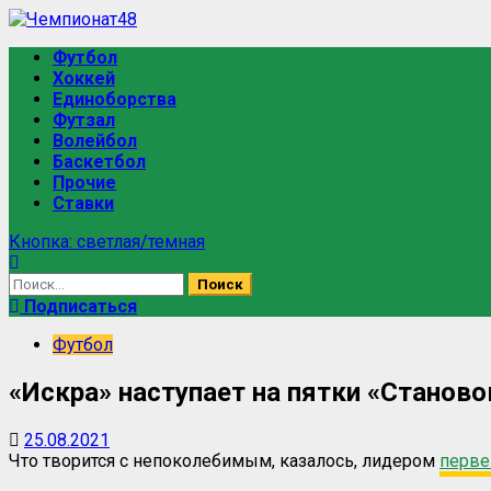
Перейти
к
Основное
Футбол
содержимому
меню
Хоккей
Единоборства
Футзал
Волейбол
Баскетбол
Прочие
Ставки
Кнопка: светлая/темная
Найти:
Подписаться
Футбол
«Искра» наступает на пятки «Станов
25.08.2021
Что творится с непоколебимым, казалось, лидером
перве