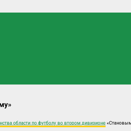
ому»
нства области по футболу во втором дивизионе
«Становым