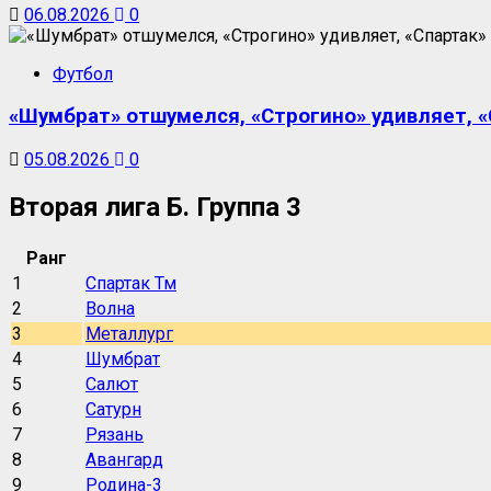
06.08.2026
0
Футбол
«Шумбрат» отшумелся, «Строгино» удивляет, «С
05.08.2026
0
Вторая лига Б. Группа 3
Ранг
1
Спартак Тм
2
Волна
3
Металлург
4
Шумбрат
5
Салют
6
Сатурн
7
Рязань
8
Авангард
9
Родина-3