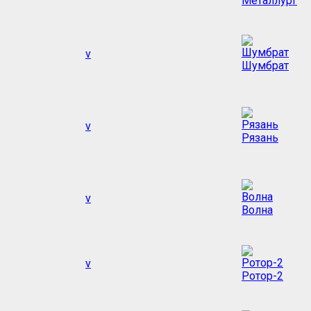
Металлург
v
Шумбрат
v
Рязань
v
Волна
v
Ротор-2