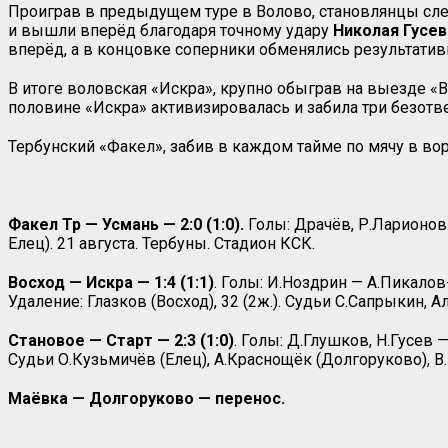
Проиграв в предыдущем туре в Волово, становлянцы сле
и вышли вперёд благодаря точному удару
Николая Гусев
вперёд, а в концовке соперники обменялись результатив
В итоге воловская «Искра», крупно обыграв на выезде «В
половине «Искра» активизировалась и забила три безот
Тербунский «Факел», забив в каждом тайме по мячу в во
Факел Тр — Усмань — 2:0 (1:0).
Голы: Драчёв, Р.Ларионов
Елец). 21 августа. Тербуны. Стадион КСК.
Восход — Искра — 1:4 (1:1)
. Голы: И.Ноздрин — А.Пикалов
Удаление: Глазков (Восход), 32 (2ж.). Судьи С.Сапрыкин,
Становое — Старт — 2:3 (1:0)
. Голы: Д.Глушков, Н.Гусев
Судьи О.Кузьмичёв (Елец), А.Краснощёк (Долгоруково), В.
Маёвка — Долгоруково — перенос.