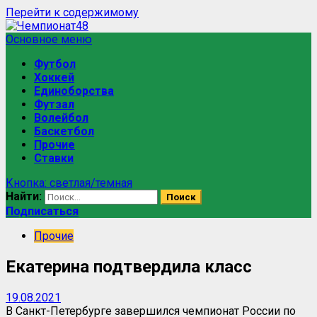
Перейти к содержимому
Основное меню
Футбол
Хоккей
Единоборства
Футзал
Волейбол
Баскетбол
Прочие
Ставки
Кнопка: светлая/темная
Найти:
Подписаться
Прочие
Екатерина подтвердила класс
19.08.2021
В Санкт-Петербурге завершился чемпионат России по