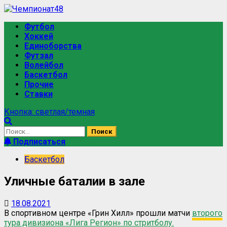
Перейти
к
Основное
Футбол
содержимому
меню
Хоккей
Единоборства
Футзал
Волейбол
Баскетбол
Прочие
Ставки
Кнопка: светлая/темная
Найти:
Подписаться
Баскетбол
Уличные баталии в зале
18.08.2021
В спортивном центре «Грин Хилл» прошли матчи
второго
тура дивизиона «Лига Регион» по стритболу.