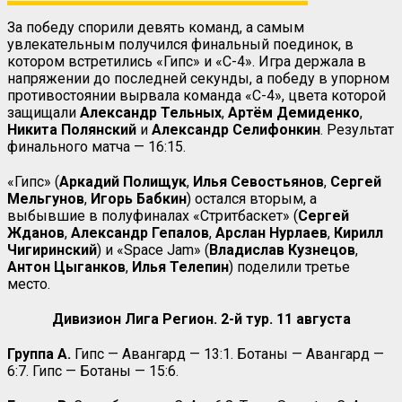
За победу спорили девять команд, а самым
увлекательным получился финальный поединок, в
котором встретились «Гипс» и «С-4». Игра держала в
напряжении до последней секунды, а победу в упорном
противостоянии вырвала команда «С-4», цвета которой
защищали
Александр Тельных
,
Артём Демиденко
,
Никита Полянский
и
Александр Селифонкин
. Результат
финального матча — 16:15.
«Гипс» (
Аркадий Полищук
,
Илья Севостьянов
,
Сергей
Мельгунов
,
Игорь Бабкин
) остался вторым, а
выбывшие в полуфиналах «Стритбаскет» (
Сергей
Жданов
,
Александр
Гепалов
,
Арслан Нурлаев
,
Кирилл
Чигиринский
) и «
Space
Jam
» (
Владислав Кузнецов
,
Антон Цыганков
,
Илья Телепин
) поделили третье
место.
Дивизион Лига Регион. 2-й тур. 11 августа
Группа
A
.
Гипс — Авангард — 13:1. Ботаны — Авангард —
6:7. Гипс — Ботаны — 15:6.