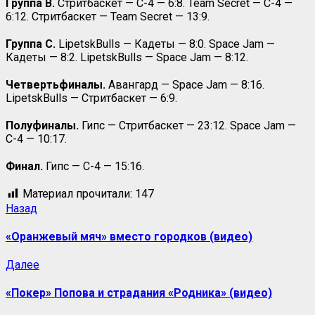
Группа В.
Стритбаскет —
C
-4 — 6:8.
Team Secret — C-4 —
6:12.
Стритбаскет
— Team Secret — 13:9.
Группа
C.
LipetskBulls —
Кадеты
— 8:0. Space Jam —
Кадеты
— 8:2. LipetskBulls — Space Jam — 8:12.
Четвертьфиналы
.
Авангард
— Space Jam — 8:16.
LipetskBulls —
Стритбаскет
— 6:9.
Полуфиналы
.
Гипс
—
Стритбаскет
— 23:12. Space Jam —
C-4 — 10:17.
Финал.
Гипс —
C
-4 — 15:16.
Материал прочитали:
147
Навигация
Предыдущая
Назад
запись:
записи
«Оранжевый мяч» вместо городков (видео)
Следующая
Далее
запись:
«Покер» Попова и страдания «Родника» (видео)