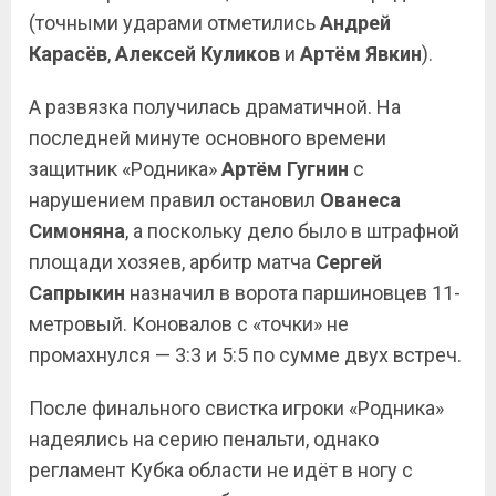
(точными ударами отметились
Андрей
Карасёв
,
Алексей Куликов
и
Артём Явкин
).
А развязка получилась драматичной. На
последней минуте основного времени
защитник «Родника»
Артём Гугнин
с
нарушением правил остановил
Ованеса
Симоняна
, а поскольку дело было в штрафной
площади хозяев, арбитр матча
Сергей
Сапрыкин
назначил в ворота паршиновцев 11-
метровый. Коновалов с «точки» не
промахнулся — 3:3 и 5:5 по сумме двух встреч.
После финального свистка игроки «Родника»
надеялись на серию пенальти, однако
регламент Кубка области не идёт в ногу с