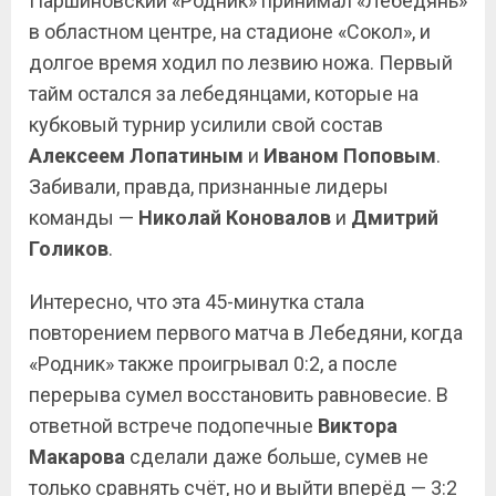
Паршиновский «Родник» принимал «Лебедянь»
в областном центре, на стадионе «Сокол», и
долгое время ходил по лезвию ножа. Первый
тайм остался за лебедянцами, которые на
кубковый турнир усилили свой состав
Алексеем Лопатиным
и
Иваном
Поповым
.
Забивали, правда, признанные лидеры
команды —
Николай Коновалов
и
Дмитрий
Голиков
.
Интересно, что эта 45-минутка стала
повторением первого матча в Лебедяни, когда
«Родник» также проигрывал 0:2, а после
перерыва сумел восстановить равновесие. В
ответной встрече подопечные
Виктора
Макарова
сделали даже больше, сумев не
только сравнять счёт, но и выйти вперёд — 3:2