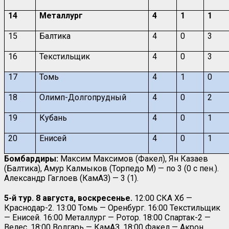
14
Металлург
4
1
1
15
Балтика
4
0
3
16
Текстильщик
4
0
3
17
Томь
4
1
0
18
Олимп-Долгопрудный
4
0
2
19
Кубань
4
0
1
20
Енисей
4
0
1
Бомбардиры:
Максим Максимов (Факел), Ян Казаев
(Балтика), Амур Калмыков (Торпедо М) — по 3 (0 с пен.).
Александр Гаглоев (КамАЗ) — 3 (1).
5-й тур. 8 августа, воскресенье.
12:00 СКА Хб —
Краснодар-2. 13:00 Томь — Оренбург. 16:00 Текстильщик
— Енисей. 16:00 Металлург — Ротор. 18:00 Спартак-2 —
Велес. 18:00 Волгарь — КамАЗ. 18:00 Факел — Акрон.