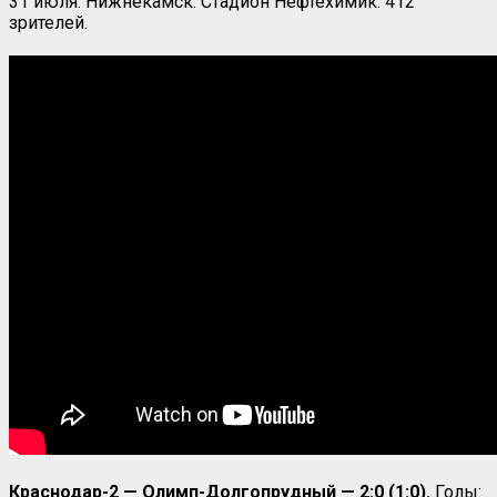
31 июля. Нижнекамск. Стадион Нефтехимик. 412
зрителей.
Краснодар-2 — Олимп-Долгопрудный — 2:0 (1:0).
Голы: