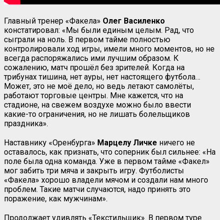
Главный тренер «Факела»
Олег Василенко
констатировал: «Мы были единым целым. Рад, что
сыграли на ноль. В первом тайме полностью
контролировали ход игры, имели много моментов, но не
всегда распоряжались ими лучшим образом. К
сожалению, матч прошёл без зрителей. Когда на
трибунах тишина, нет ауры, нет настоящего футбола…
Может, это не моё дело, но ведь летают самолёты,
работают торговые центры. Мне кажется, что на
стадионе, на свежем воздухе можно было ввести
какие-то ограничения, но не лишать болельщиков
праздника».
Наставнику «Оренбурга»
Марцелу Личке
ничего не
оставалось, как признать, что соперник был сильнее: «На
поле была одна команда. Уже в первом тайме «Факел»
мог забить три мяча и закрыть игру. Футболисты
«Факела» хорошо владели мячом и создали нам много
проблем. Такие матчи случаются, надо принять это
поражение, как мужчинам».
Продолжает удивлять «Текстильщик». В первом туре