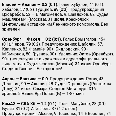
Енисей — Алания — 0:3 (0:1).
Голы: Хубулов, 41 (0:1).
Хабалов, 57 (0:2). Гурциев, 89 (0:3). Предупреждения:
Цховребов, 52 — Б.Магомедов, 9. Шавлохов, 82. Судья
Машлякевич (Москва). 31 июля. Красноярск.
Центральный стадион им.Ленинского комсомола. Без
зрителей.
Оренбург — Факел — 0:2 (0:1).
Голы: Брызгалов, 45+
(0:1). Черов, 79 (0:2). Предупреждения: Шаболин, 57.
Капленко, 82. Фамейе, 90+. Бидловский, 90+ —
М.Смирнов, 80. Грузнов, 90+. Удаление: Эктов (Оренбург),
90+ (нецензурные выражения в адрес официального
лица матча). Судья Фролов (Москва). 31 июля. Оренбург.
Стадион Газовик. Без зрителей.
Акрон — Балтика — 0:0.
Предупреждения: Рогач, 43.
Делькин, 90 — Альшин, 28. Судья Стрельцов (Ростов-на-
Дону). 31 июля. Самара. Стадион Металлург. 316
зрителей.
Наши:
Арт.Попов (Б) — 1-83 мин.
КамАЗ — СКА Хб — 1:2 (0:1).
Голы: Мануйлов, 28 (0:1).
Булия, 81 (0:2). А.Гаглоев, 87 (1:2 с пен.).
Предупреждения: Абазов, 9. Тесленко, 14. Е.Воронин, 74.