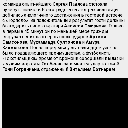
команда опытнейшего Сергея Павлова отстояла
нулевую ничью в Волгограде, а на этот раз ивановцы
добились аналогичного достижения в гостевой встрече
с «Торпедо». За положительный результат гости должны
благодарить своего вратаря
Алексея Смирнова
. Только
в первые 45 минут он по меньшей мере трижды
выручал своих партнёров после ударов
Артёма
Самсонова
,
Мухаммада Султонова
и
Амура
Калмыкова
. После перерыва у автозаводцев уже не
было подавляющего преимущества, а футболисты
«Текстильщика» время от времени совершали вылазки
к чужим воротам. Особенно запомнился удар головой
Гочи Гогричиани
, отражённый
Виталием Ботнарем
.