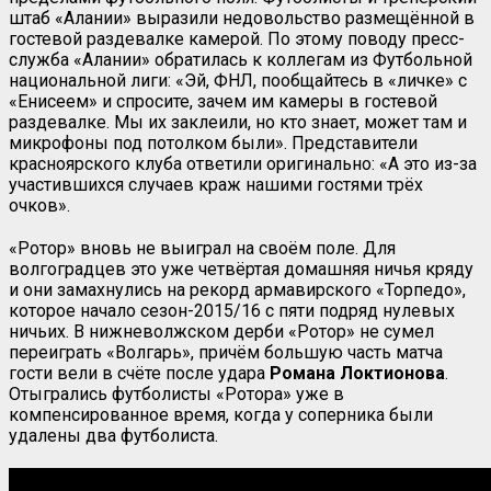
штаб «Алании» выразили недовольство размещённой в
гостевой раздевалке камерой. По этому поводу пресс-
служба «Алании» обратилась к коллегам из Футбольной
национальной лиги: «Эй, ФНЛ, пообщайтесь в «личке» с
«Енисеем» и спросите, зачем им камеры в гостевой
раздевалке. Мы их заклеили, но кто знает, может там и
микрофоны под потолком были». Представители
красноярского клуба ответили оригинально: «А это из-за
участившихся случаев краж нашими гостями трёх
очков».
«Ротор» вновь не выиграл на своём поле. Для
волгоградцев это уже четвёртая домашняя ничья кряду
и они замахнулись на рекорд армавирского «Торпедо»,
которое начало сезон-2015/16 с пяти подряд нулевых
ничьих. В нижневолжском дерби «Ротор» не сумел
переиграть «Волгарь», причём большую часть матча
гости вели в счёте после удара
Романа Локтионова
.
Отыгрались футболисты «Ротора» уже в
компенсированное время, когда у соперника были
удалены два футболиста.