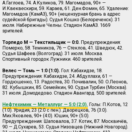
А.Гаглоев, 74. А.Куликов, 79. Магомадов, 90+ —
И.Квеквескири, 59. Караев, 61. Ден.Фомин, 65. Удаление:
Магомадов (КамАЗ), 90+ (нецензурная брань в адрес
судейской бригады). Судья Кошко (Белореченск). 31
июля. Набережные Челны. Стадион КамАЗ. 1669
зрителей.
Торпедо М — Текстильщик — 0:0.
Предупреждения:
Померко, 58. Темников, 76 — Стеклов, 41. Шведюк, 42.
Судья Шафеев (Волгоград). 31 июля. Москва.
Спортивный городок Лужники. 460 зрителей.
Велес — Томь — 1:0 (1:0).
Гол: Кабахидзе, 18.
Предупреждения: Кабахидзе, 24. Абдуллахи, 61 —
Гордюшенко, 13. Радостев, 30. Почивалин, 50. О.Леонов,
82. Кубышкин, 85. Семейкин, 90. Судья Турбин (Москва).
31 июля. Домодедово. Стадион Авангард. 500 зрителей.
Нефтехимик — Металлург — 5:0 (2:0).
Голы: П.Котов, 12
(1:0). Уридия, 23 (2:0 с пен.). Дворецков, 76 (3:0).
Мих.Яковлев, 90+ (4:0). Юшин, 90+ (5:0).
Предупреждения: Шаповалов, 37. Котик, 87. Москвичёв,
90 — Д.Сухарев, 53. Судья Низовцев (Нижний Новгород).