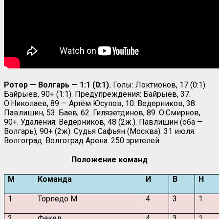
Ротор — Волгарь — 1:1 (0:1).
Голы: Локтионов, 17 (0:1).
Байрыев, 90+ (1:1). Предупреждения: Байрыев, 37.
О.Николаев, 89 — Артём Юсупов, 10. Ведерников, 38.
Павлишин, 53. Баев, 62. Гилязетдинов, 89. О.Смирнов,
90+. Удаления: Ведерников, 48 (2ж.). Павлишин (оба —
Волгарь), 90+ (2ж). Судья Сафьян (Москва). 31 июля.
Волгоград. Волгоград Арена. 250 зрителей.
Положение команд
М
Команда
И
В
Н
1
Торпедо М
4
3
1
2
Факел
4
3
1