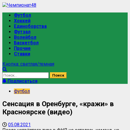
Футбол
Хоккей
Единоборства
Футзал
Волейбол
Баскетбол
Прочие
Ставки
Кнопка: светлая/темная
Подписаться
Футбол
Сенсация в Оренбурге, «кражи» в
Красноярске (видео)
05.08.2021