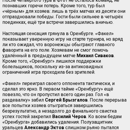
После четвёртого тура в ФНЛ не осталось команд, не
познавших горечи потерь. Кроме того, тур был
«чёрным» для хозяев: лишь в трёх матчах из десяти они
отпраздновали победы. Гости были сильнее в четырёх
поединках, ещё три встречи завершились вничью.
Настоящая сенсация грянула в Оренбурге. «Факел»
показывает уверенную игру на старте турнира, но вряд
ли кто ожидал, что воронежцы обыграют главного
фаворита на его поле. Хозяевам не смог помочь
удалённый в предыдущем матче
Михаил Сиваков
.
Кроме того, «Оренбург» лишился поддержки
болельщиков, поскольку из-за антиковидных
ограничений игра проходила без зрителей.
«Факел» переиграл своего оппонента тактически, и
сделал это ярко. В первом тайме «Оренбургу» ещё
повезло, что он пропустил всего один раз. Гол «в
раздевалку» забил
Сергей Брызгалов
. После перерыва
все попытки хозяев отыграться завершились
безрезультатно, а незадолго до финального свистка
успех гостей закрепил
Василий Черов
. Ко всем бедам
«Оренбурга» добавились удаления. Полузащитник
уральцев
Александр Эктов
слишком рьяно пытался