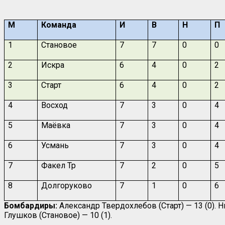
М
Команда
И
В
Н
П
1
Становое
7
7
0
0
2
Искра
6
4
0
2
3
Старт
6
4
0
2
4
Восход
7
3
0
4
5
Маёвка
7
3
0
4
6
Усмань
7
3
0
4
7
Факел Тр
7
2
0
5
8
Долгоруково
7
1
0
6
Бомбардиры:
Александр Твердохлебов (Старт) — 13 (0). Н
Глушков (Становое) — 10 (1).