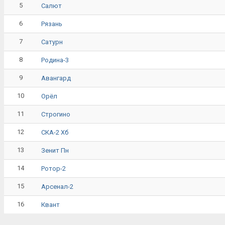
5
Салют
6
Рязань
7
Сатурн
8
Родина-3
9
Авангард
10
Орёл
11
Строгино
12
СКА-2 Хб
13
Зенит Пн
14
Ротор-2
15
Арсенал-2
16
Квант