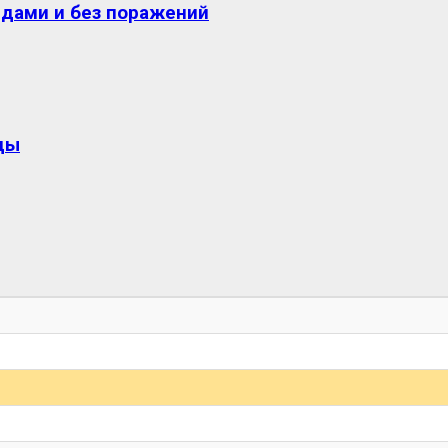
едами и без поражений
ды