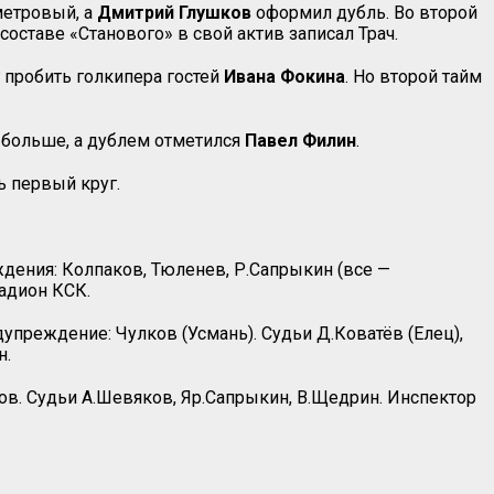
метровый, а
Дмитрий Глушков
оформил дубль. Во второй
оставе «Станового» в свой актив записал Трач.
 пробить голкипера гостей
Ивана Фокина
. Но второй тайм
 больше, а дублем отметился
Павел Филин
.
ь первый круг.
дения: Колпаков, Тюленев, Р.Сапрыкин (все —
тадион КСК.
едупреждение: Чулков (Усмань). Судьи Д.Коватёв (Елец),
н.
ов. Судьи А.Шевяков, Яр.Сапрыкин, В.Щедрин. Инспектор