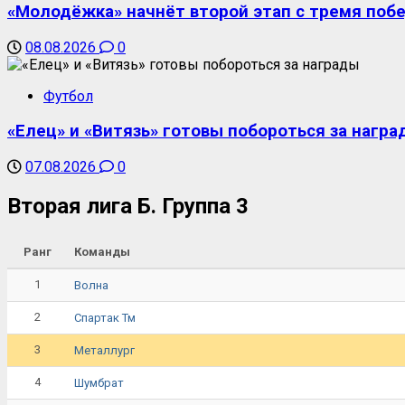
«Молодёжка» начнёт второй этап с тремя поб
08.08.2026
0
Футбол
«Елец» и «Витязь» готовы побороться за награ
07.08.2026
0
Вторая лига Б. Группа 3
Ранг
Команды
1
Волна
2
Спартак Тм
3
Металлург
4
Шумбрат