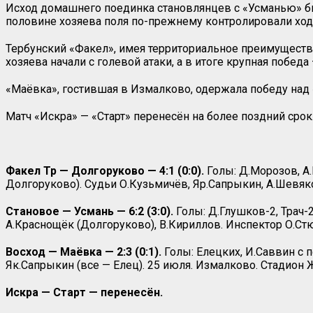
Исход домашнего поединка становлянцев с «Усманью» 
половине хозяева поля по-прежнему контролировали ход и
Тербунский «Факел», имея территориальное преимущество
хозяева начали с голевой атаки, а в итоге крупная победа 
«Маёвка», гостившая в Измалково, одержала победу над 
Матч «Искра» — «Старт» перенесён на более поздний срок
Факел Тр — Долгоруково — 4:1 (0:0).
Голы: Д.Морозов, А
Долгоруково). Судьи О.Кузьмичёв, Яр.Сапрыкин, А.Шевяко
Становое — Усмань — 6:2 (3:0).
Голы: Д.Глушков-2, Трач-2
А.Краснощёк (Долгоруково), В.Кириллов. Инспектор О.Стю
Восход — Маёвка — 2:3 (0:1).
Голы: Елецких, И.Саввин с 
Як.Сапрыкин (все — Елец). 25 июля. Измалково. Стадион
Искра — Старт — перенесён.