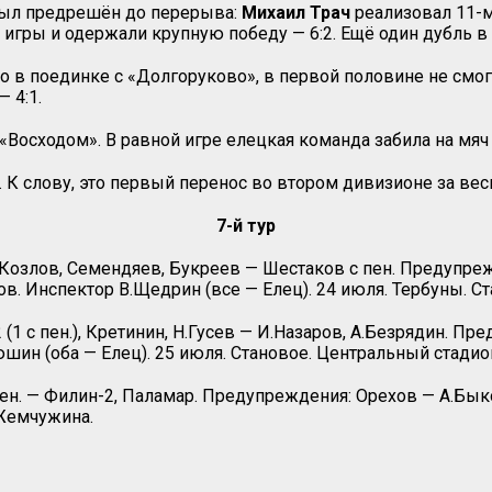
был предрешён до перерыва:
Михаил Трач
реализовал 11-
гры и одержали крупную победу — 6:2. Ещё один дубль в с
 в поединке с «Долгоруково», в первой половине не смог
— 4:1.
«Восходом». В равной игре елецкая команда забила на мяч
. К слову, это первый перенос во втором дивизионе за вес
7-й тур
.Козлов, Семендяев, Букреев — Шестаков с пен. Предупреж
в. Инспектор В.Щедрин (все — Елец). 24 июля. Тербуны. С
 (1 с пен.), Кретинин, Н.Гусев — И.Назаров, А.Безрядин. Пр
шин (оба — Елец). 25 июля. Становое. Центральный стадио
пен. — Филин-2, Паламар. Предупреждения: Орехов — А.Бык
 Жемчужина.