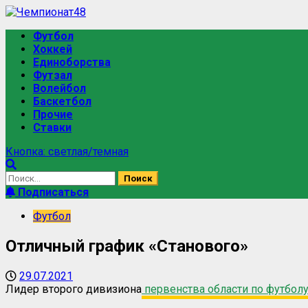
Футбол
Хоккей
Единоборства
Футзал
Волейбол
Баскетбол
Прочие
Ставки
Кнопка: светлая/темная
Подписаться
Футбол
Отличный график «Станового»
29.07.2021
Лидер второго дивизиона
первенства области по футбол