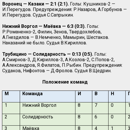
Воронец — Казаки — 2:1 (2:1).
Голы: Кушников-2 —
И.Перегудов. Предупреждения: Р.Назаров, А.Горбунов —
И.Перегудов. Судья С.Сапрыкин.
Нижний Воргол — Маёвка — 6:3 (0:3).
Голы:
Р.Романенко-2, Филин, Зенов, Твердохлебов,
А.Гнездилов — В.Немченко, Мамырин, Шестаков.
Наказаний не было. Судья В.Кириллов.
Трубицино — Солидарность — 0:13 (0:5).
Голы:
А.Смирнов-3, Д.Кириллов-3, А.Козлов-2, С.Попов-2,
А.Александров, Я.Филатов, П.Рыбин. Предупреждения:
Судаков, Нифонтов — Д.Фролов. Судья В.Щедрин.
Положение команд
М
Команда
И
В
Н
1
Нижний Воргол
8
7
0
2
Солидарность
8
6
0
3
Маёвка
8
4
1