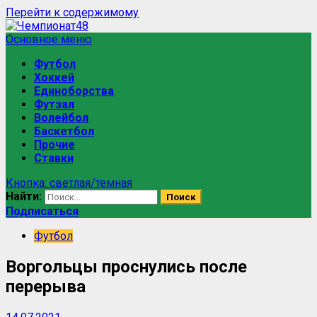
Перейти к содержимому
Основное меню
Футбол
Хоккей
Единоборства
Футзал
Волейбол
Баскетбол
Прочие
Ставки
Кнопка: светлая/темная
Найти:
Подписаться
Футбол
Воргольцы проснулись после
перерыва