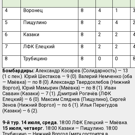
4
Воронец
8
4
1
5
Пищулино
8
2
4
6
Казаки
8
2
2
7
ЛФК Елецкий
8
2
2
8
Трубицино
8
0
0
Бомбардиры:
Александр Косарев (Солидарность) — 13
(1 с пен.). Юрий Шестаков — 9 (0). Валерий Немченко (оба
— Маёвка) — по 8 (0). Александр Твердохлебов (Нижний
Воргол), Юрий Мамырин (Маёвка) — по 8 (1). Иван
Саввин (Казаки) — 7 (1). Дмитрий Рогачёв (ЛФК
Елецкий) — 6 (0). Максим Сляднев (Пищулино), Сергей
Зенов (Нижний Воргол) — по 6 (1). Илья Перегудов
(Казаки) — 6 (2).
9-й тур. 14 июля, среда.
18:00
ЛФК Елецкий — Маёвка.
15 июля, четверг.
18:00
Казаки — Пищулино.
18:00
Трубицино — Нижний Воргол (матч состоится в