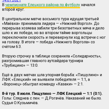
14.07.2021
В
чемпионате Елецкого района по футболу
начался
второй круг.
В центральном матче восьмого тура идущая третьей
«Маёвка» принимала лидера — «Нижний Воргол». До
перерыва хозяева забили три безответных мяча и дело
шло к их победе, но во втором тайме воргольцы
переключили скорость и перевернули ход встречи с ног
на голову. В итоге — победа «Нижнего Воргола» со
счётом 6:3.
Вторую строчку в таблице сохранила «Солидарность»,
разгромившая главного аутсайдера турнира
«Трубицино» — 13:0.
Ещё в двух матчах шла упорная борьба: «Пишулино» и
ЛФК «Елецкий» не выявили победителя — 1:1, а
«Воронец» обыграл команду «Казаки» — 2:1.
8-й тур. 8 июля. Пищулино — ЛФК Елецкий — 1:1 (0:1).
Голы: Сляднев с пен. — Д.Рогачёв. Наказаний не было.
Судья О.Кузьмичёв.